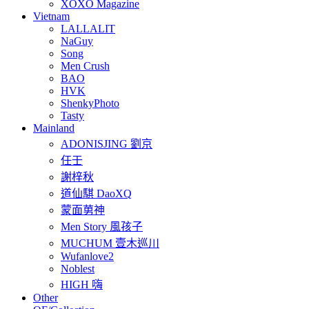
XOXO Magazine
Vietnam
LALLALIT
NaGuy
Song
Men Crush
BAO
HVK
ShenkyPhoto
Tasty
Mainland
ADONISJING 劉京
任壬
謝梓秋
道仙騏 DaoXQ
蒙面莮神
Men Story 風孩子
MUCHUM 壹木巡川
Wufanlove2
Noblest
HIGH 嗨
Other