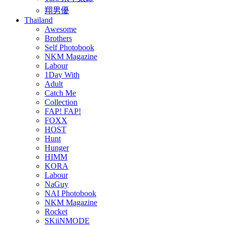
翔男優
Thailand
Awesome
Brothers
Self Photobook
NKM Magazine
Labour
1Day With
Adult
Catch Me
Collection
FAP! FAP!
FOXX
HOST
Hunt
Hunger
HIMM
KORA
Labour
NaGuy
NAI Photobook
NKM Magazine
Rocket
SKiiNMODE