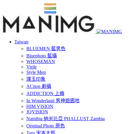
Taiwan
BLUEMEN 藍男色
Bluephoto 藍攝
WHOSEMAN
Virile
Style Men
璞玉印象
ACtion 劇攝
ADDICTION 上癮
In Wonderland 男神遊園地
HIM VISION
JQVISION
Namibia 納米比亞 PHALLUST Zambia
Original Photo 原色
Taro 宋本太郎