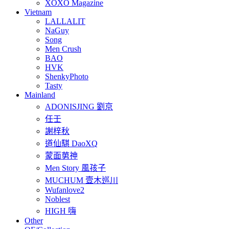
XOXO Magazine
Vietnam
LALLALIT
NaGuy
Song
Men Crush
BAO
HVK
ShenkyPhoto
Tasty
Mainland
ADONISJING 劉京
任壬
謝梓秋
道仙騏 DaoXQ
蒙面莮神
Men Story 風孩子
MUCHUM 壹木巡川
Wufanlove2
Noblest
HIGH 嗨
Other