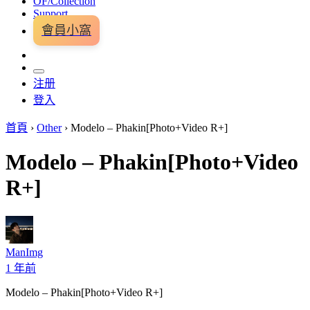
OF/Collection
Support
會員小窩
注册
登入
首頁
›
Other
›
Modelo – Phakin[Photo+Video R+]
Modelo – Phakin[Photo+Video
R+]
ManImg
1 年前
Modelo – Phakin[Photo+Video R+]