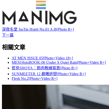
深夜名堂 JusTin Hsieh No.01 A-B[Photo R+]
下一篇
相關文章
AT MEN ISSUE 05[Photo+Video 18+]
MESOfotoBOOK-06 Under A Quiet Rain[Photo+Video R+]
慾見SHOYA：筋肉教練寫真[Photo R+]
SUNMEETER 12 晨曦迷戀[Photo+Video R+]
Flesh No.2[Photo+Video R+]