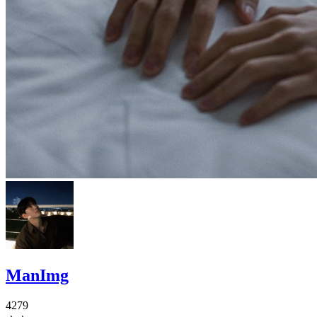
ManImg
4279