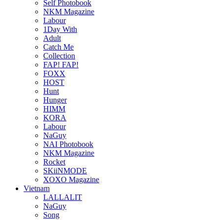
Self Photobook
NKM Magazine
Labour
1Day With
Adult
Catch Me
Collection
FAP! FAP!
FOXX
HOST
Hunt
Hunger
HIMM
KORA
Labour
NaGuy
NAI Photobook
NKM Magazine
Rocket
SKiiNMODE
XOXO Magazine
Vietnam
LALLALIT
NaGuy
Song