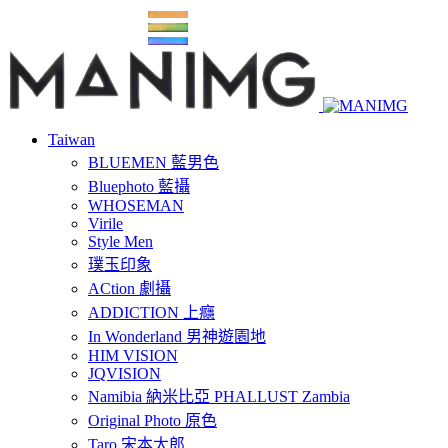
Taiwan
BLUEMEN 藍男色
Bluephoto 藍攝
WHOSEMAN
Virile
Style Men
璞玉印象
ACtion 劇攝
ADDICTION 上癮
In Wonderland 男神遊園地
HIM VISION
JQVISION
Namibia 納米比亞 PHALLUST Zambia
Original Photo 原色
Taro 宋本太郎