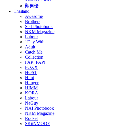
翔男優
Thailand
Awesome
Brothers
Self Photobook
NKM Magazine
Labour
1Day With
Adult
Catch Me
Collection
FAP! FAP!
FOXX
HOST
Hunt
Hunger
HIMM
KORA
Labour
NaGuy
NAI Photobook
NKM Magazine
Rocket
SKiiNMODE