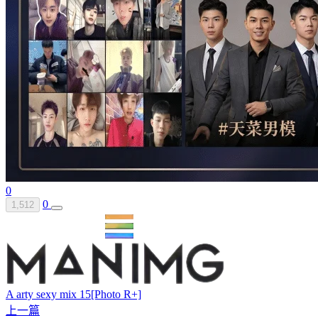
0
0
1,512
A arty sexy mix 15[Photo R+]
上一篇