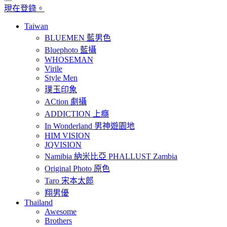
現在登錄。
Taiwan
BLUEMEN 藍男色
Bluephoto 藍攝
WHOSEMAN
Virile
Style Men
璞玉印象
ACtion 劇攝
ADDICTION 上癮
In Wonderland 男神遊園地
HIM VISION
JQVISION
Namibia 納米比亞 PHALLUST Zambia
Original Photo 原色
Taro 宋本太郎
翔男優
Thailand
Awesome
Brothers