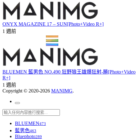
ONYX MAGAZINE 17 – SUN[Photo+Video R+]
1 週前
BLUEMEN 藍男色 NO.490 狂野狼王雄爆狂射-勝[Photo+Video
R+]
1 週前
Copyright © 2020-2026
MANIMG
.
BLUEMEN
473
藍男色
463
Bluephoto
289