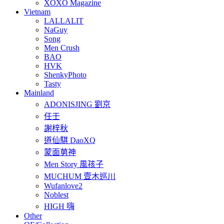
XOXO Magazine
Vietnam
LALLALIT
NaGuy
Song
Men Crush
BAO
HVK
ShenkyPhoto
Tasty
Mainland
ADONISJING 劉京
任壬
謝梓秋
道仙騏 DaoXQ
蒙面莮神
Men Story 風孩子
MUCHUM 壹木巡川
Wufanlove2
Noblest
HIGH 嗨
Other