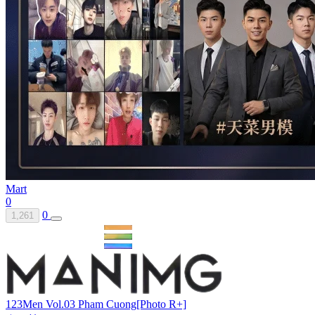
Mart
0
0
1,261
123Men Vol.03 Pham Cuong[Photo R+]