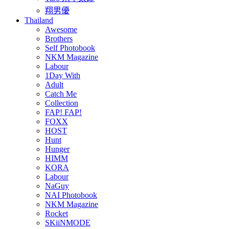
翔男優
Thailand
Awesome
Brothers
Self Photobook
NKM Magazine
Labour
1Day With
Adult
Catch Me
Collection
FAP! FAP!
FOXX
HOST
Hunt
Hunger
HIMM
KORA
Labour
NaGuy
NAI Photobook
NKM Magazine
Rocket
SKiiNMODE