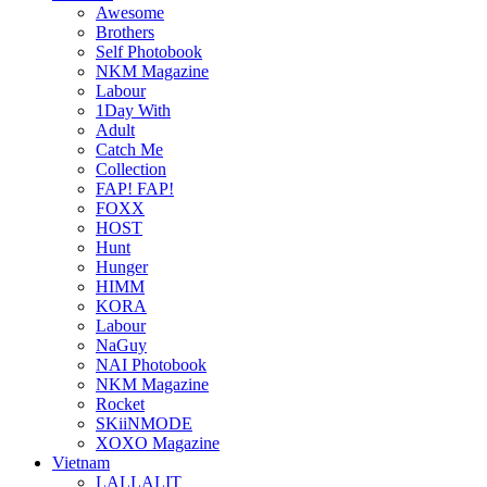
Awesome
Brothers
Self Photobook
NKM Magazine
Labour
1Day With
Adult
Catch Me
Collection
FAP! FAP!
FOXX
HOST
Hunt
Hunger
HIMM
KORA
Labour
NaGuy
NAI Photobook
NKM Magazine
Rocket
SKiiNMODE
XOXO Magazine
Vietnam
LALLALIT