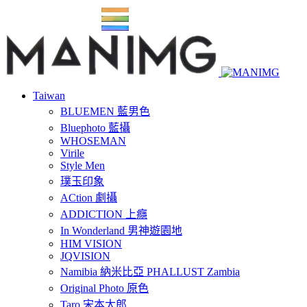
Taiwan
BLUEMEN 藍男色
Bluephoto 藍攝
WHOSEMAN
Virile
Style Men
璞玉印象
ACtion 劇攝
ADDICTION 上癮
In Wonderland 男神遊園地
HIM VISION
JQVISION
Namibia 納米比亞 PHALLUST Zambia
Original Photo 原色
Taro 宋本太郎