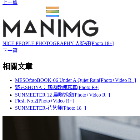
上一篇
NICE PEOPLE PHOTOGRAPHY 人態好[Photo 18+]
下一篇
相關文章
MESOfotoBOOK-06 Under A Quiet Rain[Photo+Video R+]
慾見SHOYA：筋肉教練寫真[Photo R+]
SUNMEETER 12 晨曦迷戀[Photo+Video R+]
Flesh No.2[Photo+Video R+]
SUNMEETER-花艺师[Photo 18+]