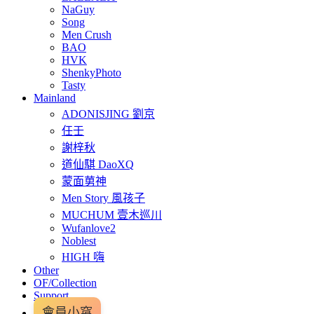
NaGuy
Song
Men Crush
BAO
HVK
ShenkyPhoto
Tasty
Mainland
ADONISJING 劉京
任壬
謝梓秋
道仙騏 DaoXQ
蒙面莮神
Men Story 風孩子
MUCHUM 壹木巡川
Wufanlove2
Noblest
HIGH 嗨
Other
OF/Collection
Support
會員小窩