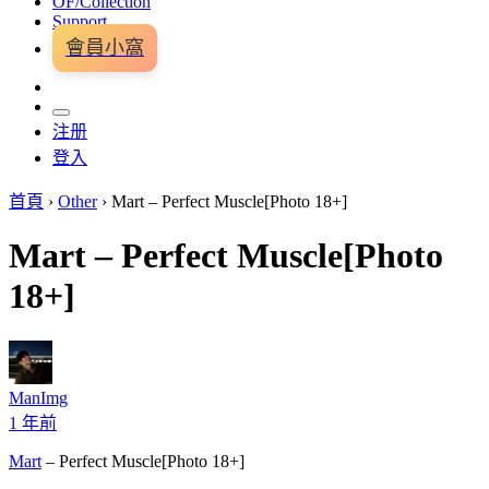
OF/Collection
Support
會員小窩
注册
登入
首頁
›
Other
›
Mart – Perfect Muscle[Photo 18+]
Mart – Perfect Muscle[Photo
18+]
ManImg
1 年前
Mart
– Perfect Muscle[Photo 18+]