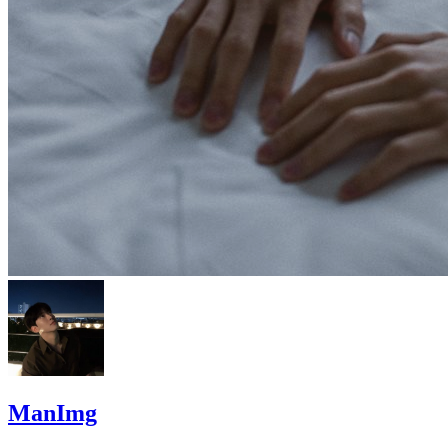
ManImg