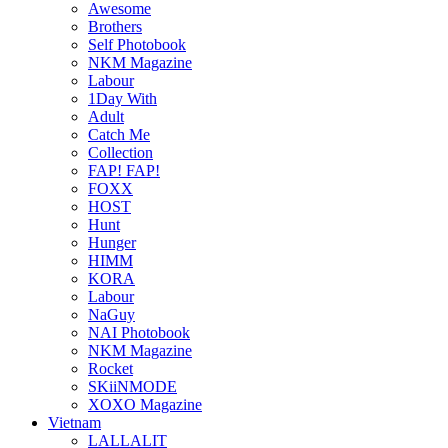
Awesome
Brothers
Self Photobook
NKM Magazine
Labour
1Day With
Adult
Catch Me
Collection
FAP! FAP!
FOXX
HOST
Hunt
Hunger
HIMM
KORA
Labour
NaGuy
NAI Photobook
NKM Magazine
Rocket
SKiiNMODE
XOXO Magazine
Vietnam
LALLALIT