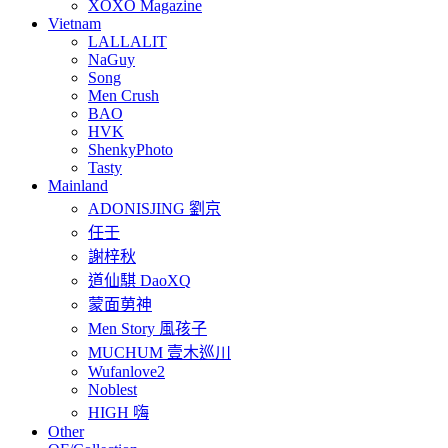
XOXO Magazine
Vietnam
LALLALIT
NaGuy
Song
Men Crush
BAO
HVK
ShenkyPhoto
Tasty
Mainland
ADONISJING 劉京
任壬
謝梓秋
道仙騏 DaoXQ
蒙面莮神
Men Story 風孩子
MUCHUM 壹木巡川
Wufanlove2
Noblest
HIGH 嗨
Other