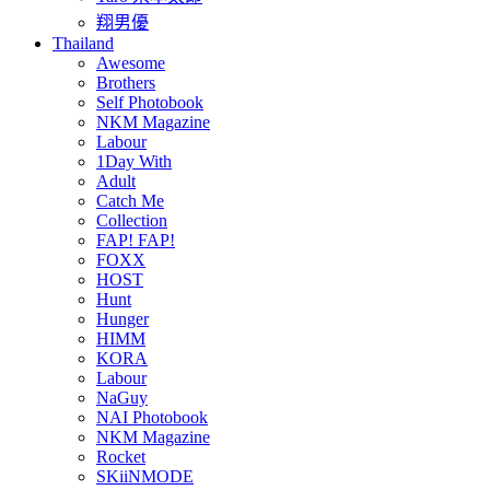
翔男優
Thailand
Awesome
Brothers
Self Photobook
NKM Magazine
Labour
1Day With
Adult
Catch Me
Collection
FAP! FAP!
FOXX
HOST
Hunt
Hunger
HIMM
KORA
Labour
NaGuy
NAI Photobook
NKM Magazine
Rocket
SKiiNMODE