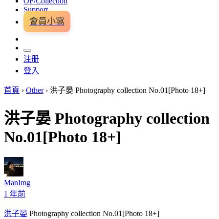
OF/Collection
Support
會員小窩
注册
登入
首頁
›
Other
›
洪子晏 Photography collection No.01[Photo 18+]
洪子晏 Photography collection
No.01[Photo 18+]
ManImg
1 年前
洪子晏
Photography collection No.01[Photo 18+]