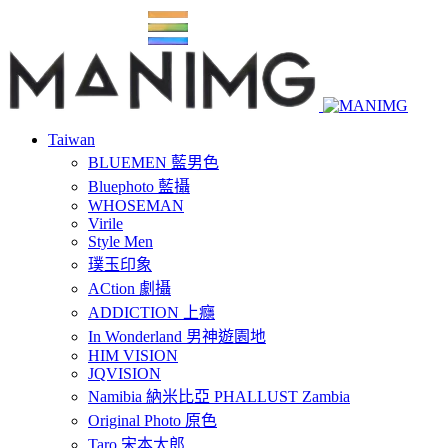
Taiwan
BLUEMEN 藍男色
Bluephoto 藍攝
WHOSEMAN
Virile
Style Men
璞玉印象
ACtion 劇攝
ADDICTION 上癮
In Wonderland 男神遊園地
HIM VISION
JQVISION
Namibia 納米比亞 PHALLUST Zambia
Original Photo 原色
Taro 宋本太郎