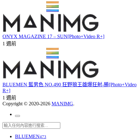
ONYX MAGAZINE 17 – SUN[Photo+Video R+]
1 週前
BLUEMEN 藍男色 NO.490 狂野狼王雄爆狂射-勝[Photo+Video
R+]
1 週前
Copyright © 2020-2026
MANIMG
.
BLUEMEN
473