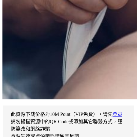
此资源下载价格为
10
M Point（VIP免費），请先
登录
請勿掃描資源中的QR Code或添加其它聯繫方式，謹
防篡改和網絡詐騙
資源失效或資源錯誤請留言反饋