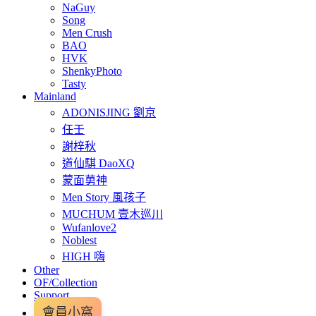
NaGuy
Song
Men Crush
BAO
HVK
ShenkyPhoto
Tasty
Mainland
ADONISJING 劉京
任壬
謝梓秋
道仙騏 DaoXQ
蒙面莮神
Men Story 風孩子
MUCHUM 壹木巡川
Wufanlove2
Noblest
HIGH 嗨
Other
OF/Collection
Support
會員小窩