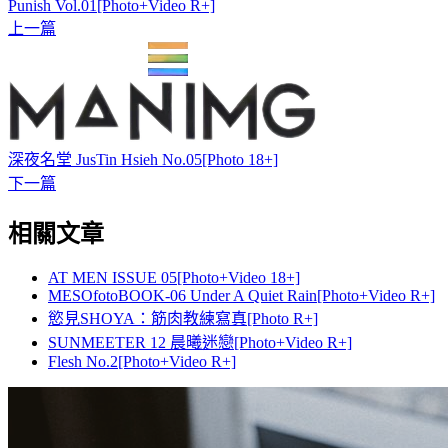
Punish Vol.01[Photo+Video R+]
上一篇
深夜名堂 JusTin Hsieh No.05[Photo 18+]
下一篇
相關文章
AT MEN ISSUE 05[Photo+Video 18+]
MESOfotoBOOK-06 Under A Quiet Rain[Photo+Video R+]
慾見SHOYA：筋肉教練寫真[Photo R+]
SUNMEETER 12 晨曦迷戀[Photo+Video R+]
Flesh No.2[Photo+Video R+]