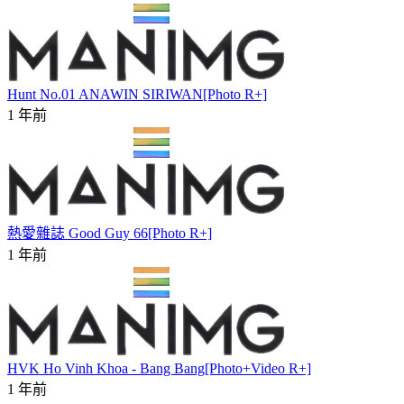
Hunt No.01 ANAWIN SIRIWAN[Photo R+]
1 年前
熱愛雜誌 Good Guy 66[Photo R+]
1 年前
HVK Ho Vinh Khoa - Bang Bang[Photo+Video R+]
1 年前