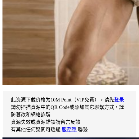
此资源下载价格为
10
M Point（VIP免費），请先
登录
請勿掃描資源中的QR Code或添加其它聯繫方式，謹
防篡改和網絡詐騙
資源失效或資源錯誤請留言反饋
有其他任何疑問可透過
服務單
聯繫