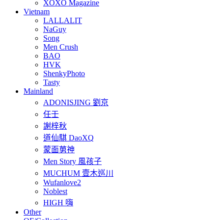
XOXO Magazine
Vietnam
LALLALIT
NaGuy
Song
Men Crush
BAO
HVK
ShenkyPhoto
Tasty
Mainland
ADONISJING 劉京
任壬
謝梓秋
道仙騏 DaoXQ
蒙面莮神
Men Story 風孩子
MUCHUM 壹木巡川
Wufanlove2
Noblest
HIGH 嗨
Other