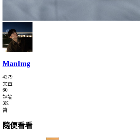
ManImg
4279
文章
60
評論
3K
贊
隨便看看