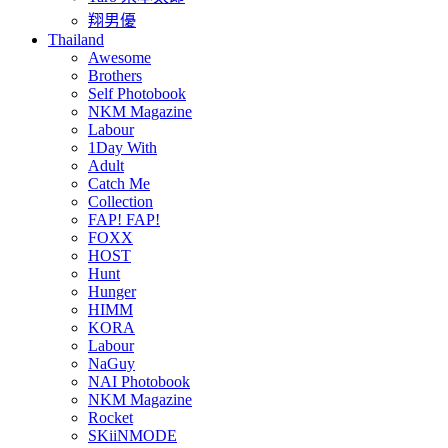
翔男優
Thailand
Awesome
Brothers
Self Photobook
NKM Magazine
Labour
1Day With
Adult
Catch Me
Collection
FAP! FAP!
FOXX
HOST
Hunt
Hunger
HIMM
KORA
Labour
NaGuy
NAI Photobook
NKM Magazine
Rocket
SKiiNMODE