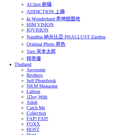
ACtion 劇攝
ADDICTION 上癮
In Wonderland 男神遊園地
HIM VISION
JQVISION
Namibia 納米比亞 PHALLUST Zambia
Original Photo 原色
Taro 宋本太郎
翔男優
Thailand
Awesome
Brothers
Self Photobook
NKM Magazine
Labour
1Day With
Adult
Catch Me
Collection
FAP! FAP!
FOXX
HOST
Hunt