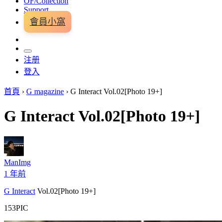
OF/Collection
Support
會員小窩
注册
登入
首頁
›
G magazine
›
G Interact Vol.02[Photo 19+]
G Interact Vol.02[Photo 19+]
ManImg
1 年前
G Interact
Vol.02[Photo 19+]
153PIC