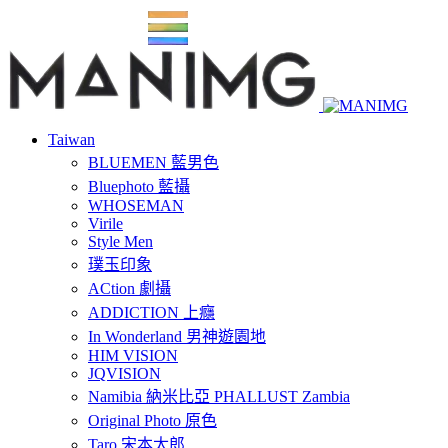
Taiwan
BLUEMEN 藍男色
Bluephoto 藍攝
WHOSEMAN
Virile
Style Men
璞玉印象
ACtion 劇攝
ADDICTION 上癮
In Wonderland 男神遊園地
HIM VISION
JQVISION
Namibia 納米比亞 PHALLUST Zambia
Original Photo 原色
Taro 宋本太郎