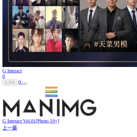
G Interact
0
0
1,268
G Interact Vol.01[Photo 19+]
上一篇