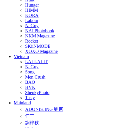
Hunger
HIMM
KORA
Labour
NaGuy
NAI Photobook
NKM Magazine
Rocket
SKiiNMODE
XOXO Magazine
Vietnam
LALLALIT
NaGuy
Song
Men Crush
BAO
HVK
ShenkyPhoto
Tasty
Mainland
ADONISJING 劉京
任壬
謝梓秋