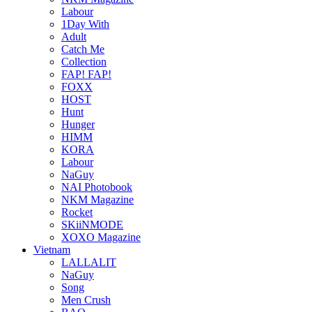
Labour
1Day With
Adult
Catch Me
Collection
FAP! FAP!
FOXX
HOST
Hunt
Hunger
HIMM
KORA
Labour
NaGuy
NAI Photobook
NKM Magazine
Rocket
SKiiNMODE
XOXO Magazine
Vietnam
LALLALIT
NaGuy
Song
Men Crush