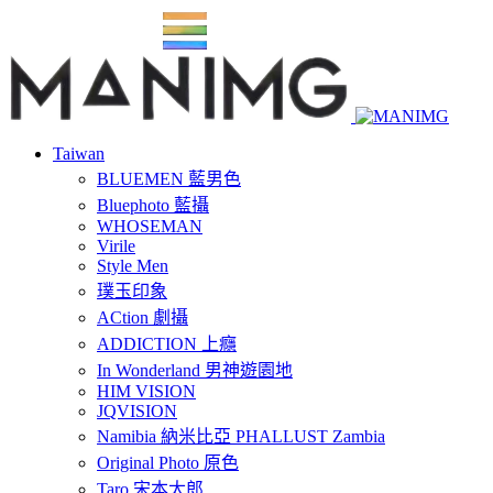
Taiwan
BLUEMEN 藍男色
Bluephoto 藍攝
WHOSEMAN
Virile
Style Men
璞玉印象
ACtion 劇攝
ADDICTION 上癮
In Wonderland 男神遊園地
HIM VISION
JQVISION
Namibia 納米比亞 PHALLUST Zambia
Original Photo 原色
Taro 宋本太郎