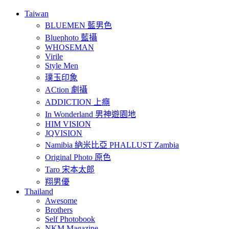
Taiwan
BLUEMEN 藍男色
Bluephoto 藍攝
WHOSEMAN
Virile
Style Men
璞玉印象
ACtion 劇攝
ADDICTION 上癮
In Wonderland 男神遊園地
HIM VISION
JQVISION
Namibia 納米比亞 PHALLUST Zambia
Original Photo 原色
Taro 宋本太郎
翔男優
Thailand
Awesome
Brothers
Self Photobook
NKM Magazine