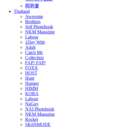
翔男優
Thailand
Awesome
Brothers
Self Photobook
NKM Magazine
Labour
1Day With
Adult
Catch Me
Collection
FAP! FAP!
FOXX
HOST
Hunt
Hunger
HIMM
KORA
Labour
NaGuy
NAI Photobook
NKM Magazine
Rocket
SKiiNMODE