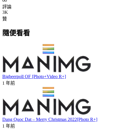
60
評論
3K
贊
隨便看看
Bigbeerpoll OF [Photo+Video R+]
1 年前
Dang Quoc Dat – Merry Christmas 2022[Photo R+]
1 年前