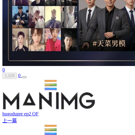
0
0
1,028
hugodupre ep2 OF
上一篇