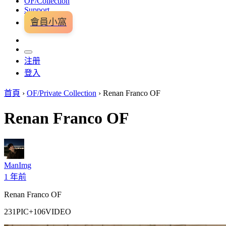
OF/Collection
Support
會員小窩
注册
登入
首頁
›
OF/Private Collection
›
Renan Franco OF
Renan Franco OF
ManImg
1 年前
Renan Franco OF
231PIC+106VIDEO