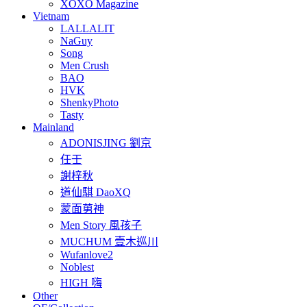
XOXO Magazine
Vietnam
LALLALIT
NaGuy
Song
Men Crush
BAO
HVK
ShenkyPhoto
Tasty
Mainland
ADONISJING 劉京
任壬
謝梓秋
道仙騏 DaoXQ
蒙面莮神
Men Story 風孩子
MUCHUM 壹木巡川
Wufanlove2
Noblest
HIGH 嗨
Other