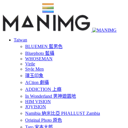
Taiwan
BLUEMEN 藍男色
Bluephoto 藍攝
WHOSEMAN
Virile
Style Men
璞玉印象
ACtion 劇攝
ADDICTION 上癮
In Wonderland 男神遊園地
HIM VISION
JQVISION
Namibia 納米比亞 PHALLUST Zambia
Original Photo 原色
Taro 宋本太郎