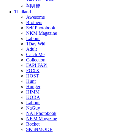
翔男優
Thailand
Awesome
Brothers
Self Photobook
NKM Magazine
Labour
1Day With
Adult
Catch Me
Collection
FAP! FAP!
FOXX
HOST
Hunt
Hunger
HIMM
KORA
Labour
NaGuy
NAI Photobook
NKM Magazine
Rocket
SKiiNMODE