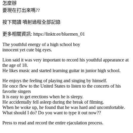
怎麼辦
要現在打出來嗎??
按下閱讀 噴射過程全部記錄
更多相關資訊: https://linktr.ee/bluemen_01
The youthful energy of a high school boy
innocent yet cute big eyes.
Lion said it was very important to record his youthful appearance at
the age of 18.
He likes music and started learning guitar in junior high school.
He enjoys the feeling of playing and singing by himself.
He once flew to the United States to listen to the concerts of his
favorite singers
It is easy to get erections when he is sleepy.
He accidentally fell asleep during the break of filming.
When he woke up, he found that he was hard and uncomfortable.
What should I do? Do you want to type it out now??
Press to read and record the entire ejaculation process.
_____________________________________________