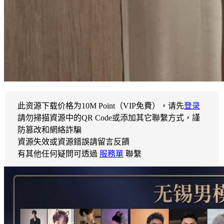
此资源下载价格为
10
M Point（VIP免費），请先
登录
請勿掃描資源中的QR Code或添加其它聯繫方式，謹
防篡改和網絡詐騙
資源失效或資源錯誤請留言反饋
有其他任何疑問可透過
服務單
聯繫