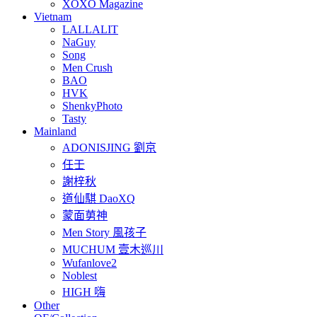
XOXO Magazine
Vietnam
LALLALIT
NaGuy
Song
Men Crush
BAO
HVK
ShenkyPhoto
Tasty
Mainland
ADONISJING 劉京
任壬
謝梓秋
道仙騏 DaoXQ
蒙面莮神
Men Story 風孩子
MUCHUM 壹木巡川
Wufanlove2
Noblest
HIGH 嗨
Other