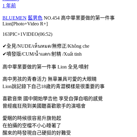
1 年前
BLUEMEN
藍男色
NO.454 高中畢業要做的第一件事
Lion[Photo+Video R+]
163PIC+1VIDEO(06:52)
✔全見/NUDE/เห็นหมด/無修正/Không che
✔噴發版/CUM/น้ำแตก/射精 /Xuất tinh
高中畢業要做的第一件事 Lion 全見/噴射
高中男孩的青春活力 無辜兼具可愛的大眼睛
Lion說記錄下自己18歲的青澀模樣是很重要的事
喜歡音樂 國中開始學吉他 享受自彈自唱的感覺
曾經瘋狂飛到美國聽喜歡歌手的演唱會
愛睏的時候很容易升旗勃起
在拍攝的空檔不小心睡著了
醒來的時發現自己硬挺的好難受