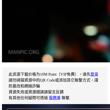
此资源下载价格为
10
M Point（VIP免費），请先
登录
請勿掃描資源中的QR Code或添加其它聯繫方式，謹
防篡改和網絡詐騙
資源失效或資源錯誤請留言反饋
有其他任何疑問可透過
服務單
聯繫