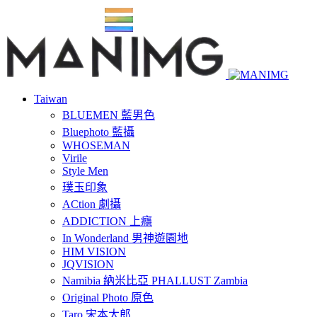
Taiwan
BLUEMEN 藍男色
Bluephoto 藍攝
WHOSEMAN
Virile
Style Men
璞玉印象
ACtion 劇攝
ADDICTION 上癮
In Wonderland 男神遊園地
HIM VISION
JQVISION
Namibia 納米比亞 PHALLUST Zambia
Original Photo 原色
Taro 宋本太郎