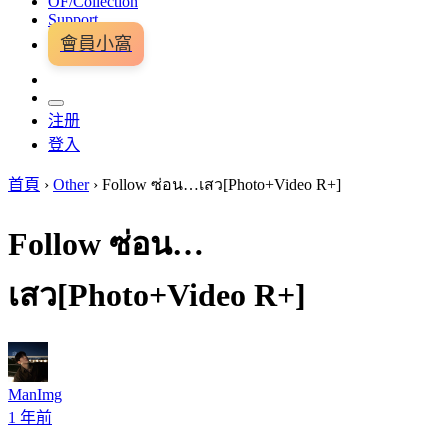
OF/Collection
Support
會員小窩
注册
登入
首頁
›
Other
›
Follow ซ่อน…เสว[Photo+Video R+]
Follow ซ่อน…
เสว[Photo+Video R+]
ManImg
1 年前