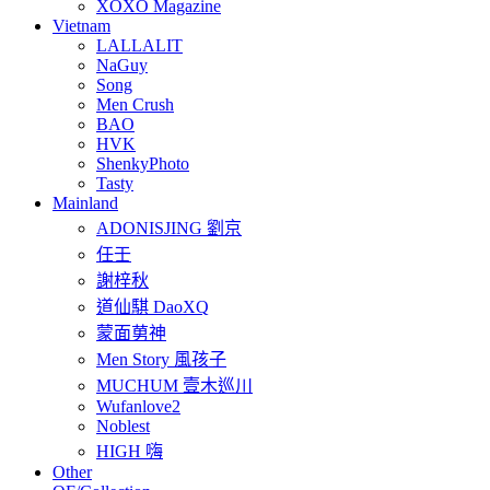
XOXO Magazine
Vietnam
LALLALIT
NaGuy
Song
Men Crush
BAO
HVK
ShenkyPhoto
Tasty
Mainland
ADONISJING 劉京
任壬
謝梓秋
道仙騏 DaoXQ
蒙面莮神
Men Story 風孩子
MUCHUM 壹木巡川
Wufanlove2
Noblest
HIGH 嗨
Other