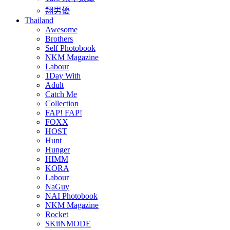
翔男優
Thailand
Awesome
Brothers
Self Photobook
NKM Magazine
Labour
1Day With
Adult
Catch Me
Collection
FAP! FAP!
FOXX
HOST
Hunt
Hunger
HIMM
KORA
Labour
NaGuy
NAI Photobook
NKM Magazine
Rocket
SKiiNMODE