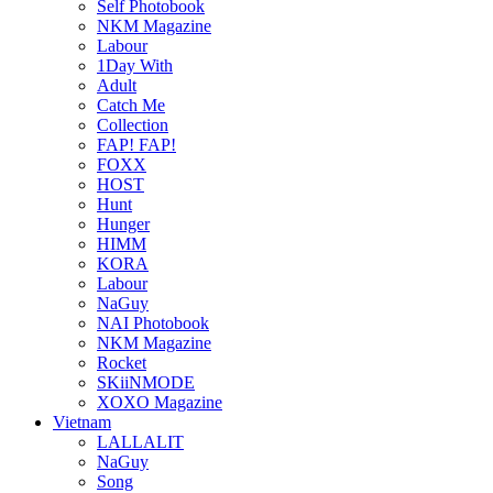
Self Photobook
NKM Magazine
Labour
1Day With
Adult
Catch Me
Collection
FAP! FAP!
FOXX
HOST
Hunt
Hunger
HIMM
KORA
Labour
NaGuy
NAI Photobook
NKM Magazine
Rocket
SKiiNMODE
XOXO Magazine
Vietnam
LALLALIT
NaGuy
Song