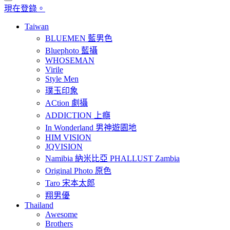
現在登錄。
Taiwan
BLUEMEN 藍男色
Bluephoto 藍攝
WHOSEMAN
Virile
Style Men
璞玉印象
ACtion 劇攝
ADDICTION 上癮
In Wonderland 男神遊園地
HIM VISION
JQVISION
Namibia 納米比亞 PHALLUST Zambia
Original Photo 原色
Taro 宋本太郎
翔男優
Thailand
Awesome
Brothers