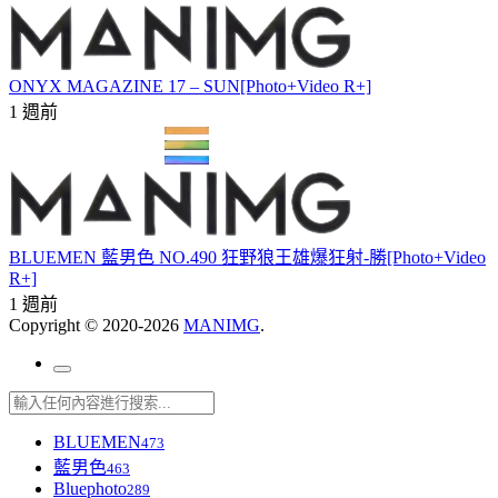
ONYX MAGAZINE 17 – SUN[Photo+Video R+]
1 週前
BLUEMEN 藍男色 NO.490 狂野狼王雄爆狂射-勝[Photo+Video
R+]
1 週前
Copyright © 2020-2026
MANIMG
.
BLUEMEN
473
藍男色
463
Bluephoto
289