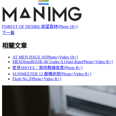
FOREST OF DESIRE 欲望森林[Photo 18+]
下一篇
相關文章
AT MEN ISSUE 05[Photo+Video 18+]
MESOfotoBOOK-06 Under A Quiet Rain[Photo+Video R+]
慾見SHOYA：筋肉教練寫真[Photo R+]
SUNMEETER 12 晨曦迷戀[Photo+Video R+]
Flesh No.2[Photo+Video R+]