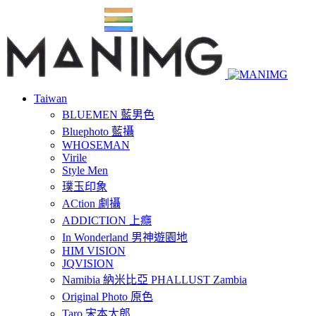
Taiwan
BLUEMEN 藍男色
Bluephoto 藍攝
WHOSEMAN
Virile
Style Men
璞玉印象
ACtion 劇攝
ADDICTION 上癮
In Wonderland 男神遊園地
HIM VISION
JQVISION
Namibia 納米比亞 PHALLUST Zambia
Original Photo 原色
Taro 宋本太郎