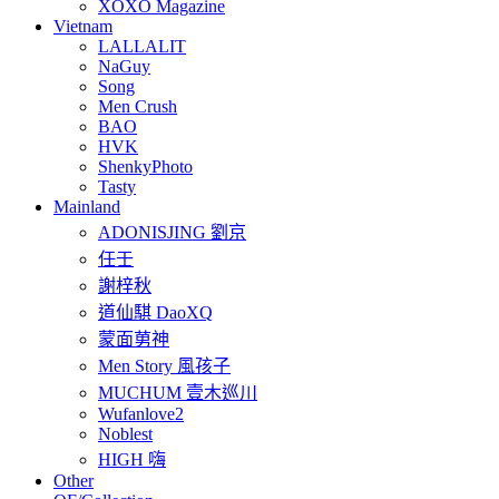
XOXO Magazine
Vietnam
LALLALIT
NaGuy
Song
Men Crush
BAO
HVK
ShenkyPhoto
Tasty
Mainland
ADONISJING 劉京
任壬
謝梓秋
道仙騏 DaoXQ
蒙面莮神
Men Story 風孩子
MUCHUM 壹木巡川
Wufanlove2
Noblest
HIGH 嗨
Other