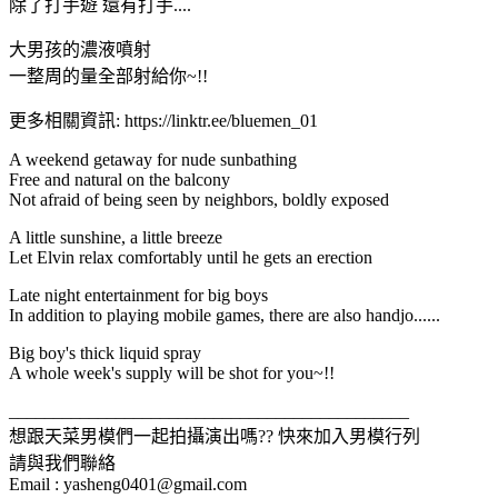
除了打手遊 還有打手....
大男孩的濃液噴射
一整周的量全部射給你~!!
更多相關資訊: https://linktr.ee/bluemen_01
A weekend getaway for nude sunbathing
Free and natural on the balcony
Not afraid of being seen by neighbors, boldly exposed
A little sunshine, a little breeze
Let Elvin relax comfortably until he gets an erection
Late night entertainment for big boys
In addition to playing mobile games, there are also handjo......
Big boy's thick liquid spray
A whole week's supply will be shot for you~!!
_____________________________________________
想跟天菜男模們一起拍攝演出嗎?? 快來加入男模行列
請與我們聯絡
Email :
yasheng0401@gmail.com