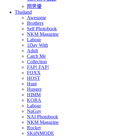
翔男優
Thailand
Awesome
Brothers
Self Photobook
NKM Magazine
Labour
1Day With
Adult
Catch Me
Collection
FAP! FAP!
FOXX
HOST
Hunt
Hunger
HIMM
KORA
Labour
NaGuy
NAI Photobook
NKM Magazine
Rocket
SKiiNMODE