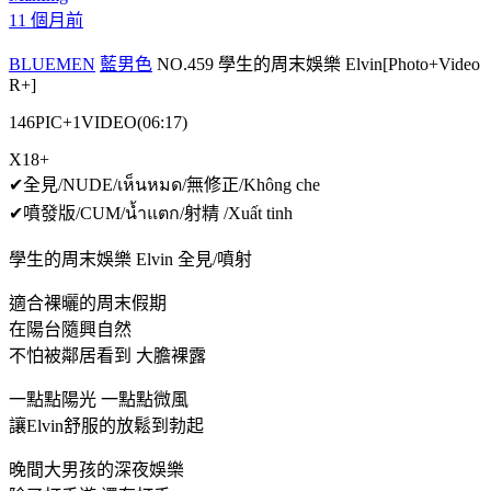
11 個月前
BLUEMEN
藍男色
NO.459 學生的周末娛樂 Elvin[Photo+Video
R+]
146PIC+1VIDEO(06:17)
X18+
✔全見/NUDE/เห็นหมด/無修正/Không che
✔噴發版/CUM/น้ำแตก/射精 /Xuất tinh
學生的周末娛樂 Elvin 全見/噴射
適合裸曬的周末假期
在陽台隨興自然
不怕被鄰居看到 大膽裸露
一點點陽光 一點點微風
讓Elvin舒服的放鬆到勃起
晚間大男孩的深夜娛樂