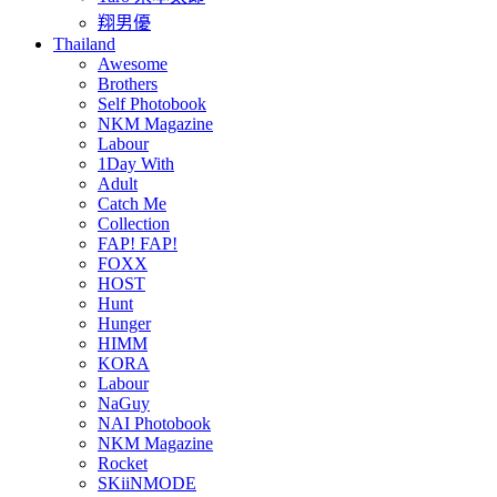
翔男優
Thailand
Awesome
Brothers
Self Photobook
NKM Magazine
Labour
1Day With
Adult
Catch Me
Collection
FAP! FAP!
FOXX
HOST
Hunt
Hunger
HIMM
KORA
Labour
NaGuy
NAI Photobook
NKM Magazine
Rocket
SKiiNMODE