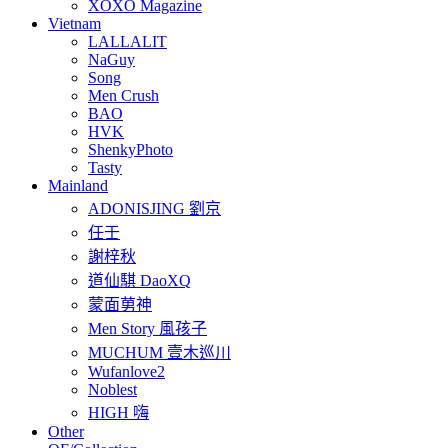
XOXO Magazine
Vietnam
LALLALIT
NaGuy
Song
Men Crush
BAO
HVK
ShenkyPhoto
Tasty
Mainland
ADONISJING 劉京
任壬
謝梓秋
道仙騏 DaoXQ
蒙面莮神
Men Story 風孩子
MUCHUM 壹木巡川
Wufanlove2
Noblest
HIGH 嗨
Other