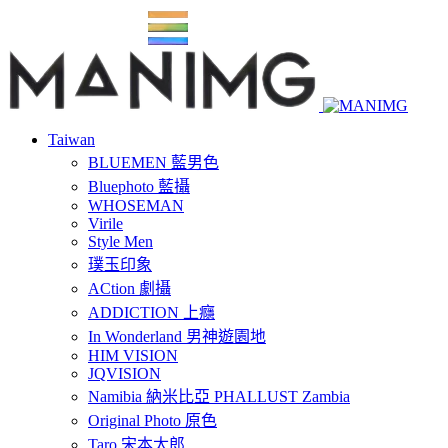
Taiwan
BLUEMEN 藍男色
Bluephoto 藍攝
WHOSEMAN
Virile
Style Men
璞玉印象
ACtion 劇攝
ADDICTION 上癮
In Wonderland 男神遊園地
HIM VISION
JQVISION
Namibia 納米比亞 PHALLUST Zambia
Original Photo 原色
Taro 宋本太郎