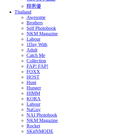
翔男優
Thailand
Awesome
Brothers
Self Photobook
NKM Magazine
Labour
1Day With
Adult
Catch Me
Collection
FAP! FAP!
FOXX
HOST
Hunt
Hunger
HIMM
KORA
Labour
NaGuy
NAI Photobook
NKM Magazine
Rocket
SKiiNMODE