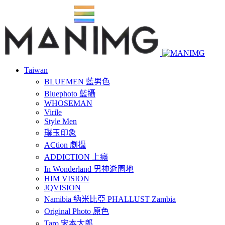
Taiwan
BLUEMEN 藍男色
Bluephoto 藍攝
WHOSEMAN
Virile
Style Men
璞玉印象
ACtion 劇攝
ADDICTION 上癮
In Wonderland 男神遊園地
HIM VISION
JQVISION
Namibia 納米比亞 PHALLUST Zambia
Original Photo 原色
Taro 宋本太郎