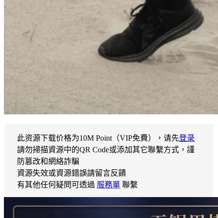
此资源下载价格为
10
M Point（VIP免費），请先
登录
請勿掃描資源中的QR Code或添加其它聯繫方式，謹
防篡改和網絡詐騙
資源失效或資源錯誤請留言反饋
有其他任何疑問可透過
服務單
聯繫