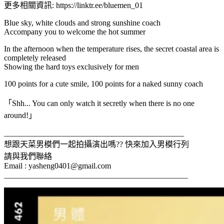
更多相關資訊: https://linktr.ee/bluemen_01
Blue sky, white clouds and strong sunshine coach
Accompany you to welcome the hot summer
In the afternoon when the temperature rises, the secret coastal area is
completely released
Showing the hard toys exclusively for men
100 points for a cute smile, 100 points for a naked sunny coach
「Shh... You can only watch it secretly when there is no one
around!」
_____________________________________________
想跟天菜男模們一起拍攝演出嗎?? 快來加入男模行列
請與我們聯絡
Email :
yasheng0401@gmail.com
______________________________________________