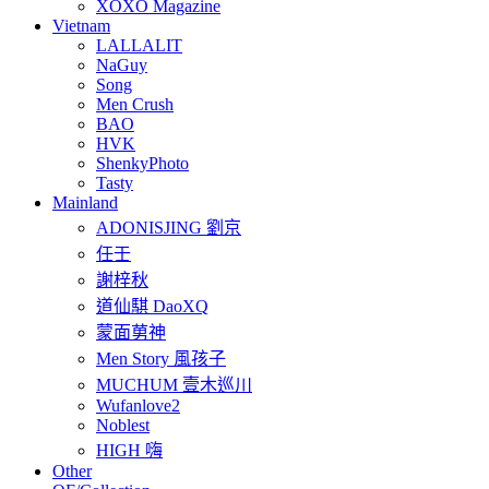
XOXO Magazine
Vietnam
LALLALIT
NaGuy
Song
Men Crush
BAO
HVK
ShenkyPhoto
Tasty
Mainland
ADONISJING 劉京
任壬
謝梓秋
道仙騏 DaoXQ
蒙面莮神
Men Story 風孩子
MUCHUM 壹木巡川
Wufanlove2
Noblest
HIGH 嗨
Other