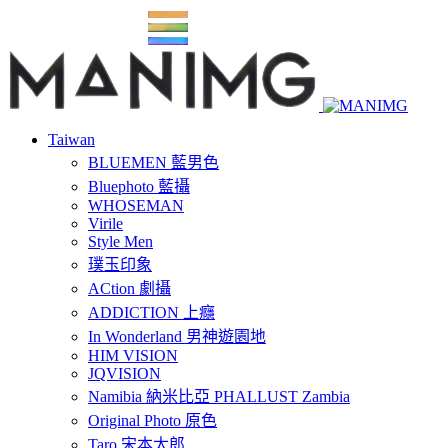
Taiwan
BLUEMEN 藍男色
Bluephoto 藍攝
WHOSEMAN
Virile
Style Men
璞玉印象
ACtion 劇攝
ADDICTION 上癮
In Wonderland 男神遊園地
HIM VISION
JQVISION
Namibia 納米比亞 PHALLUST Zambia
Original Photo 原色
Taro 宋本太郎