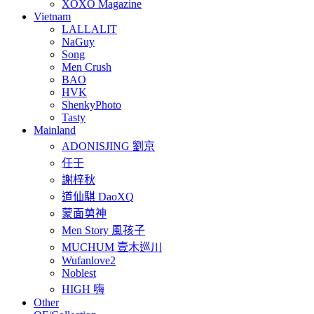
XOXO Magazine
Vietnam
LALLALIT
NaGuy
Song
Men Crush
BAO
HVK
ShenkyPhoto
Tasty
Mainland
ADONISJING 劉京
任壬
謝梓秋
道仙騏 DaoXQ
蒙面莮神
Men Story 風孩子
MUCHUM 壹木巡川
Wufanlove2
Noblest
HIGH 嗨
Other