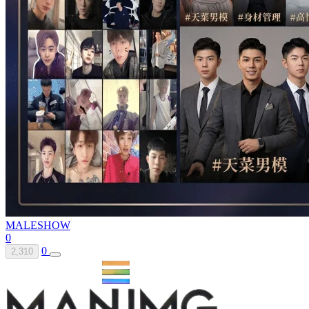
MALESHOW
0
0
2,310