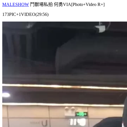
MALESHOW
鬥獸場私拍 何勇VIA[Photo+Video R+]
173PIC+1VIDEO(29:56)