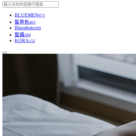
BLUEMEN
473
藍男色
463
Bluephoto
289
藍攝
289
KORA
152