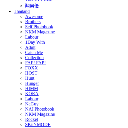
翔男優
Thailand
Awesome
Brothers
Self Photobook
NKM Magazine
Labour
1Day With
Adult
Catch Me
Collection
FAP! FAP!
FOXX
HOST
Hunt
Hunger
HIMM
KORA
Labour
NaGuy
NAI Photobook
NKM Magazine
Rocket
SKiiNMODE