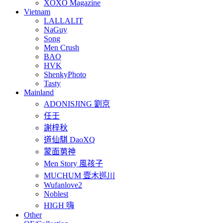
XOXO Magazine
Vietnam
LALLALIT
NaGuy
Song
Men Crush
BAO
HVK
ShenkyPhoto
Tasty
Mainland
ADONISJING 劉京
任壬
謝梓秋
道仙騏 DaoXQ
蒙面莮神
Men Story 風孩子
MUCHUM 壹木巡川
Wufanlove2
Noblest
HIGH 嗨
Other