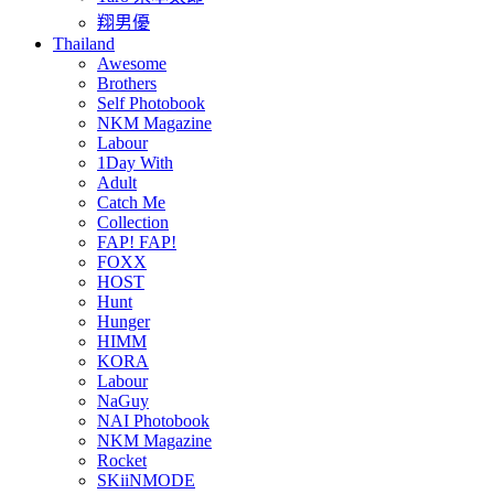
翔男優
Thailand
Awesome
Brothers
Self Photobook
NKM Magazine
Labour
1Day With
Adult
Catch Me
Collection
FAP! FAP!
FOXX
HOST
Hunt
Hunger
HIMM
KORA
Labour
NaGuy
NAI Photobook
NKM Magazine
Rocket
SKiiNMODE