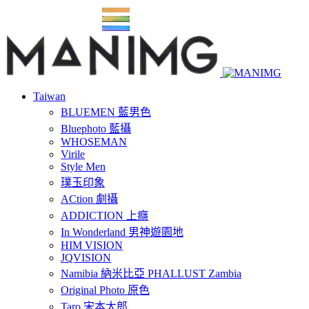
Taiwan
BLUEMEN 藍男色
Bluephoto 藍攝
WHOSEMAN
Virile
Style Men
璞玉印象
ACtion 劇攝
ADDICTION 上癮
In Wonderland 男神遊園地
HIM VISION
JQVISION
Namibia 納米比亞 PHALLUST Zambia
Original Photo 原色
Taro 宋本太郎