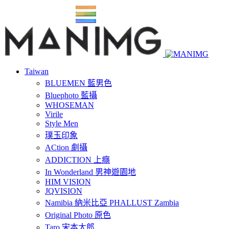
Taiwan
BLUEMEN 藍男色
Bluephoto 藍攝
WHOSEMAN
Virile
Style Men
璞玉印象
ACtion 劇攝
ADDICTION 上癮
In Wonderland 男神遊園地
HIM VISION
JQVISION
Namibia 納米比亞 PHALLUST Zambia
Original Photo 原色
Taro 宋本太郎