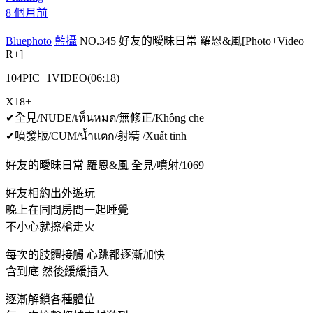
8 個月前
Bluephoto
藍攝
NO.345 好友的曖昧日常 羅恩&風[Photo+Video
R+]
104PIC+1VIDEO(06:18)
X18+
✔全見/NUDE/เห็นหมด/無修正/Không che
✔噴發版/CUM/น้ำแตก/射精 /Xuất tinh
好友的曖昧日常 羅恩&風 全見/噴射/1069
好友相約出外遊玩
晚上在同間房間一起睡覺
不小心就擦槍走火
每次的肢體接觸 心跳都逐漸加快
含到底 然後緩緩插入
逐漸解鎖各種體位