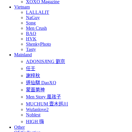
XOXO Magazine
Vietnam
LALLALIT
NaGuy
Song
Men Crush
BAO
HVK
ShenkyPhoto
Tasty
Mainland
ADONISJING 劉京
任壬
謝梓秋
道仙騏 DaoXQ
蒙面莮神
Men Story 風孩子
MUCHUM 壹木巡川
Wufanlove2
Noblest
HIGH 嗨
Other