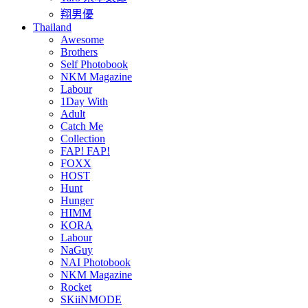
翔男優
Thailand
Awesome
Brothers
Self Photobook
NKM Magazine
Labour
1Day With
Adult
Catch Me
Collection
FAP! FAP!
FOXX
HOST
Hunt
Hunger
HIMM
KORA
Labour
NaGuy
NAI Photobook
NKM Magazine
Rocket
SKiiNMODE