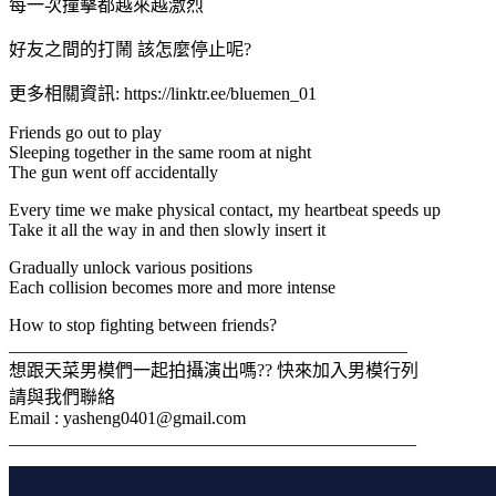
每一次撞擊都越來越激烈
好友之間的打鬧 該怎麼停止呢?
更多相關資訊: https://linktr.ee/bluemen_01
Friends go out to play
Sleeping together in the same room at night
The gun went off accidentally
Every time we make physical contact, my heartbeat speeds up
Take it all the way in and then slowly insert it
Gradually unlock various positions
Each collision becomes more and more intense
How to stop fighting between friends?
_____________________________________________
想跟天菜男模們一起拍攝演出嗎?? 快來加入男模行列
請與我們聯絡
Email :
yasheng0401@gmail.com
______________________________________________