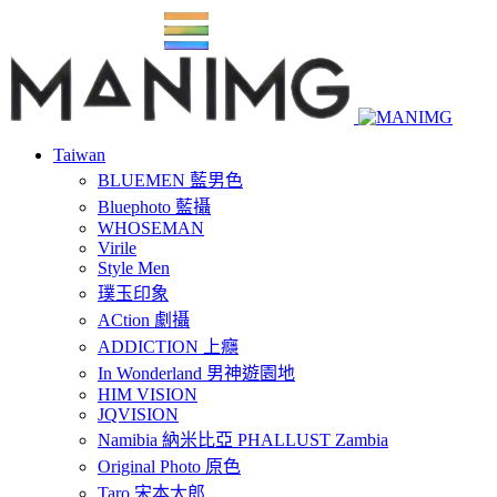
Taiwan
BLUEMEN 藍男色
Bluephoto 藍攝
WHOSEMAN
Virile
Style Men
璞玉印象
ACtion 劇攝
ADDICTION 上癮
In Wonderland 男神遊園地
HIM VISION
JQVISION
Namibia 納米比亞 PHALLUST Zambia
Original Photo 原色
Taro 宋本太郎