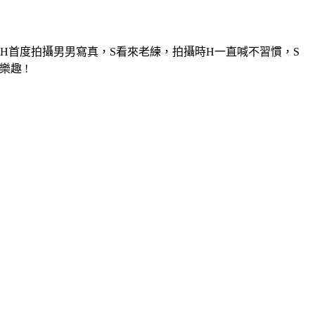
事，異男的H首度拍攝男男寫真，S看來老練，拍攝時H一直喊不習慣，S
趣 !