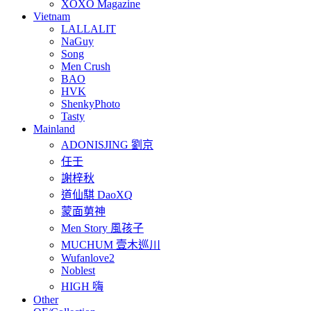
XOXO Magazine
Vietnam
LALLALIT
NaGuy
Song
Men Crush
BAO
HVK
ShenkyPhoto
Tasty
Mainland
ADONISJING 劉京
任壬
謝梓秋
道仙騏 DaoXQ
蒙面莮神
Men Story 風孩子
MUCHUM 壹木巡川
Wufanlove2
Noblest
HIGH 嗨
Other