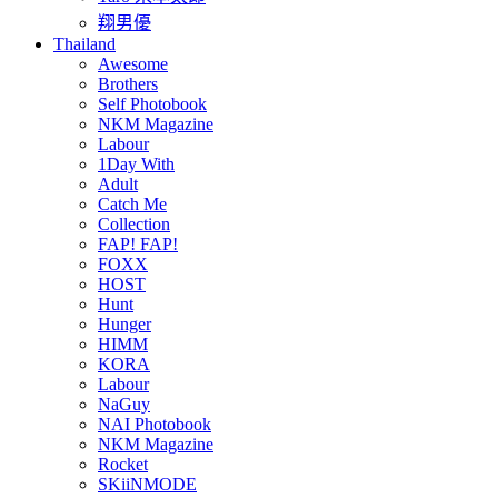
翔男優
Thailand
Awesome
Brothers
Self Photobook
NKM Magazine
Labour
1Day With
Adult
Catch Me
Collection
FAP! FAP!
FOXX
HOST
Hunt
Hunger
HIMM
KORA
Labour
NaGuy
NAI Photobook
NKM Magazine
Rocket
SKiiNMODE