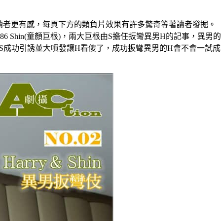
讀者更有感，每頁下方的類負片效果有許多驚奇等著讀者發掘。
攝 NO.86 Shin(童顏巨根)，兩大巨根由S擔任扳彎異男H的記
S成功引誘並大噴發讓H看傻了，成功扳彎異男的H會不會一試成樂