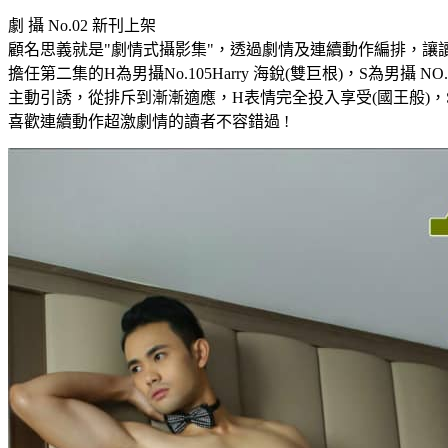
劇 攝 No.02 新刊上架
顧名思義就是"劇情式攝影集"，透過劇情及連續動作編排，讓
擔任第二集的H為男攝No.105Harry 海銳(雙巨根)，S為男
主動引誘，從排斥到漸漸適應，H表情完全投入享受(國王般)，
喜歡連續動作超激劇情的讀者不容錯過 !