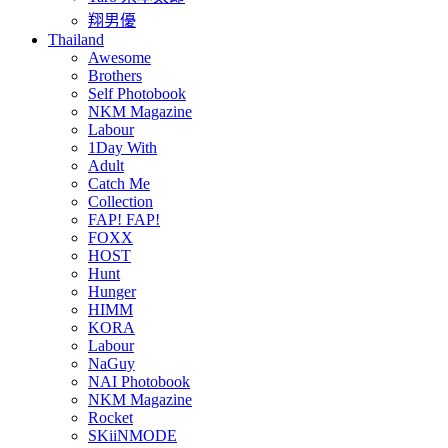
翔男優
Thailand
Awesome
Brothers
Self Photobook
NKM Magazine
Labour
1Day With
Adult
Catch Me
Collection
FAP! FAP!
FOXX
HOST
Hunt
Hunger
HIMM
KORA
Labour
NaGuy
NAI Photobook
NKM Magazine
Rocket
SKiiNMODE