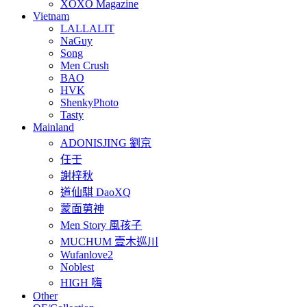
XOXO Magazine
Vietnam
LALLALIT
NaGuy
Song
Men Crush
BAO
HVK
ShenkyPhoto
Tasty
Mainland
ADONISJING 劉京
任壬
謝梓秋
道仙騏 DaoXQ
蒙面莮神
Men Story 風孩子
MUCHUM 壹木巡川
Wufanlove2
Noblest
HIGH 嗨
Other