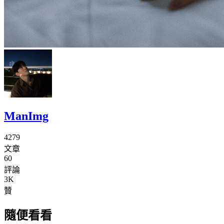
ManImg
4279
文章
60
評論
3K
贊
隨便看看