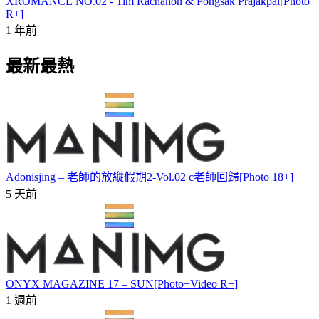
XROMANCE NO.02 - Tim Rachanon & Pongsak Prajakpai[Photo
R+]
1 年前
最新最熱
Adonisjing – 老師的放縱假期2-Vol.02 c老師回歸[Photo 18+]
5 天前
ONYX MAGAZINE 17 – SUN[Photo+Video R+]
1 週前