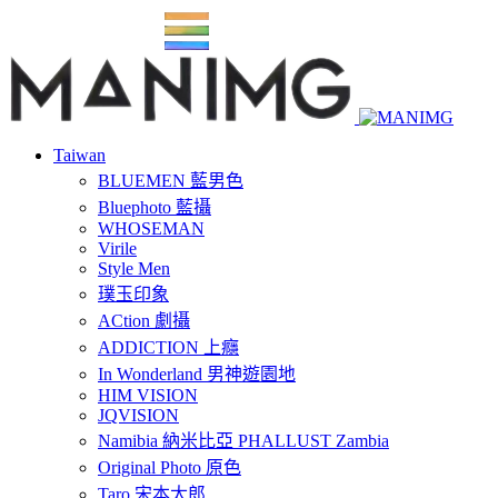
Taiwan
BLUEMEN 藍男色
Bluephoto 藍攝
WHOSEMAN
Virile
Style Men
璞玉印象
ACtion 劇攝
ADDICTION 上癮
In Wonderland 男神遊園地
HIM VISION
JQVISION
Namibia 納米比亞 PHALLUST Zambia
Original Photo 原色
Taro 宋本太郎