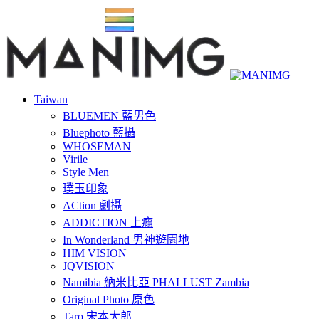
Taiwan
BLUEMEN 藍男色
Bluephoto 藍攝
WHOSEMAN
Virile
Style Men
璞玉印象
ACtion 劇攝
ADDICTION 上癮
In Wonderland 男神遊園地
HIM VISION
JQVISION
Namibia 納米比亞 PHALLUST Zambia
Original Photo 原色
Taro 宋本太郎