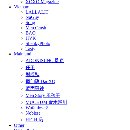
XOXO Magazine
Vietnam
LALLALIT
NaGuy
Song
Men Crush
BAO
HVK
ShenkyPhoto
Tasty
Mainland
ADONISJING 劉京
任壬
謝梓秋
道仙騏 DaoXQ
蒙面莮神
Men Story 風孩子
MUCHUM 壹木巡川
Wufanlove2
Noblest
HIGH 嗨
Other