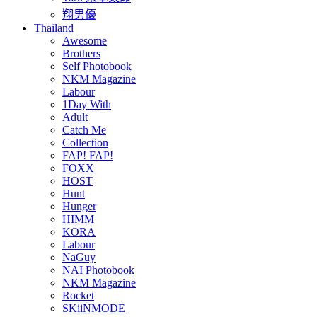
翔男優
Thailand
Awesome
Brothers
Self Photobook
NKM Magazine
Labour
1Day With
Adult
Catch Me
Collection
FAP! FAP!
FOXX
HOST
Hunt
Hunger
HIMM
KORA
Labour
NaGuy
NAI Photobook
NKM Magazine
Rocket
SKiiNMODE