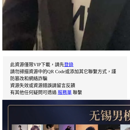
此資源僅限VIP下載，請先
登錄
請勿掃描資源中的QR Code或添加其它聯繫方式，謹
防篡改和網絡詐騙
資源失效或資源錯誤請留言反饋
有其他任何疑問可透過
服務單
聯繫