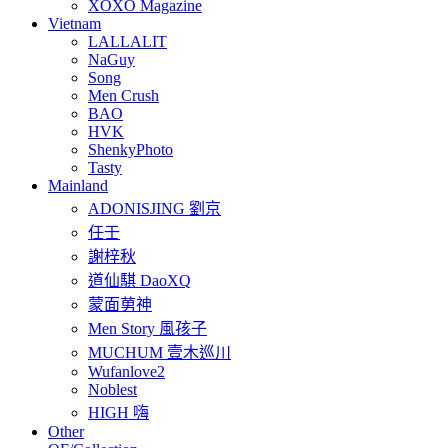
XOXO Magazine
Vietnam
LALLALIT
NaGuy
Song
Men Crush
BAO
HVK
ShenkyPhoto
Tasty
Mainland
ADONISJING 劉京
任壬
謝梓秋
道仙騏 DaoXQ
蒙面莮神
Men Story 風孩子
MUCHUM 壹木巡川
Wufanlove2
Noblest
HIGH 嗨
Other