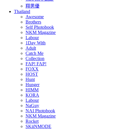
翔男優
Thailand
Awesome
Brothers
Self Photobook
NKM Magazine
Labour
1Day With
Adult
Catch Me
Collection
FAP! FAP!
FOXX
HOST
Hunt
Hunger
HIMM
KORA
Labour
NaGuy
NAI Photobook
NKM Magazine
Rocket
SKiiNMODE