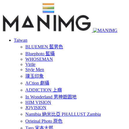
Taiwan
BLUEMEN 藍男色
Bluephoto 藍攝
WHOSEMAN
Virile
Style Men
璞玉印象
ACtion 劇攝
ADDICTION 上癮
In Wonderland 男神遊園地
HIM VISION
JQVISION
Namibia 納米比亞 PHALLUST Zambia
Original Photo 原色
Taro 宋本太郎