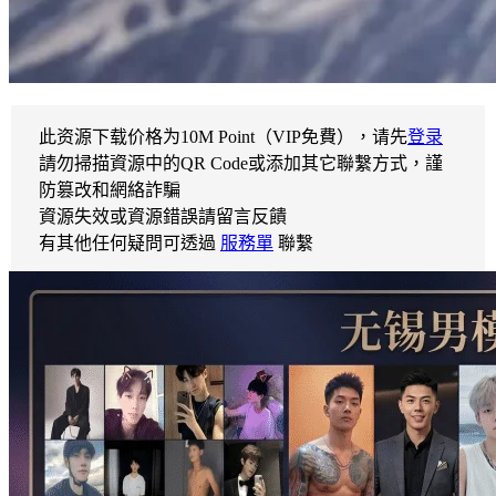
此资源下载价格为
10
M Point（VIP免費），请先
登录
請勿掃描資源中的QR Code或添加其它聯繫方式，謹
防篡改和網絡詐騙
資源失效或資源錯誤請留言反饋
有其他任何疑問可透過
服務單
聯繫