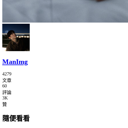
ManImg
4279
文章
60
評論
3K
贊
隨便看看