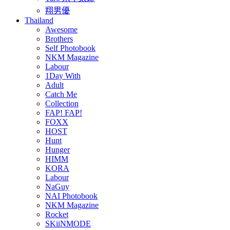
翔男優
Thailand
Awesome
Brothers
Self Photobook
NKM Magazine
Labour
1Day With
Adult
Catch Me
Collection
FAP! FAP!
FOXX
HOST
Hunt
Hunger
HIMM
KORA
Labour
NaGuy
NAI Photobook
NKM Magazine
Rocket
SKiiNMODE