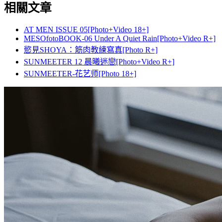
相關文章
AT MEN ISSUE 05[Photo+Video 18+]
MESOfotoBOOK-06 Under A Quiet Rain[Photo+Video R+]
慾見SHOYA：筋肉教練寫真[Photo R+]
SUNMEETER 12 晨曦迷戀[Photo+Video R+]
SUNMEETER-花艺师[Photo 18+]