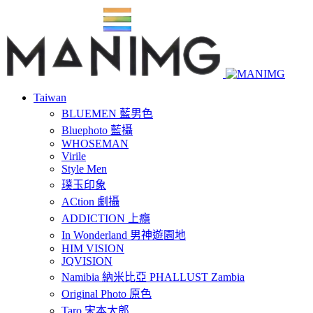
Taiwan
BLUEMEN 藍男色
Bluephoto 藍攝
WHOSEMAN
Virile
Style Men
璞玉印象
ACtion 劇攝
ADDICTION 上癮
In Wonderland 男神遊園地
HIM VISION
JQVISION
Namibia 納米比亞 PHALLUST Zambia
Original Photo 原色
Taro 宋本太郎