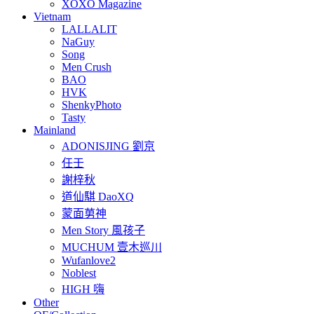
XOXO Magazine
Vietnam
LALLALIT
NaGuy
Song
Men Crush
BAO
HVK
ShenkyPhoto
Tasty
Mainland
ADONISJING 劉京
任壬
謝梓秋
道仙騏 DaoXQ
蒙面莮神
Men Story 風孩子
MUCHUM 壹木巡川
Wufanlove2
Noblest
HIGH 嗨
Other