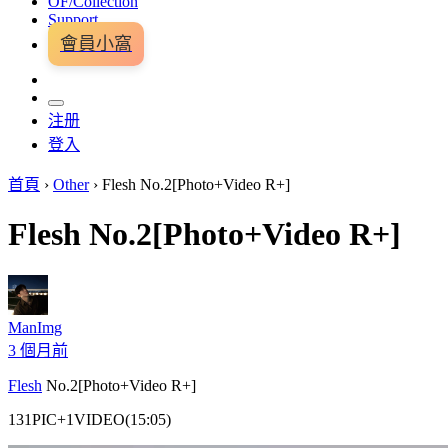
OF/Collection
Support
會員小窩
注册
登入
首頁
›
Other
›
Flesh No.2[Photo+Video R+]
Flesh No.2[Photo+Video R+]
ManImg
3 個月前
Flesh
No.2[Photo+Video R+]
131PIC+1VIDEO(15:05)