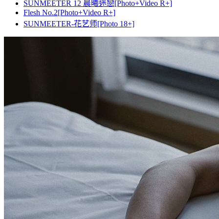
SUNMEETER 12 晨曦迷戀[Photo+Video R+]
Flesh No.2[Photo+Video R+]
SUNMEETER-花艺师[Photo 18+]