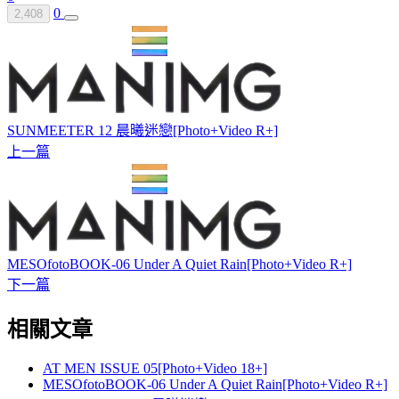
0
2,408
SUNMEETER 12 晨曦迷戀[Photo+Video R+]
上一篇
MESOfotoBOOK-06 Under A Quiet Rain[Photo+Video R+]
下一篇
相關文章
AT MEN ISSUE 05[Photo+Video 18+]
MESOfotoBOOK-06 Under A Quiet Rain[Photo+Video R+]