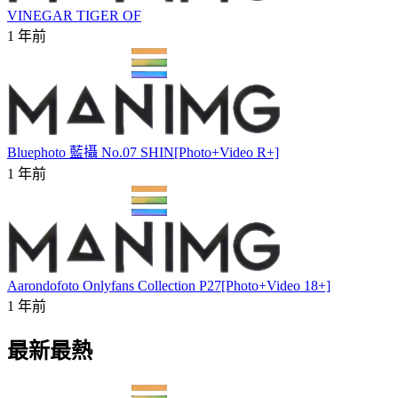
VINEGAR TIGER OF
1 年前
Bluephoto 藍攝 No.07 SHIN[Photo+Video R+]
1 年前
Aarondofoto Onlyfans Collection P27[Photo+Video 18+]
1 年前
最新最熱