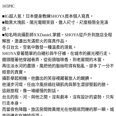
165PIC
■IG超人氣！日本健身教練SHOYA首本個人寫真。
■黝黑大塊肌、陽光電眼笑容、傲人尺寸，尺度極限全見演
出。
■知名時尚攝影師XXDanieL掌鏡，SHOYA從戶外到旅店全程
解放，激盪出充滿慾火的寫真作品。
冬日台北，空氣中散發一種溫柔的濕氣。
SHOYA穿著簡單的白襯衫與牛仔褲，在城市的晨光裡行走。
鏡頭隨著他穿越巷弄，從街頭咖啡香，到老屋間的木窗，
再往淡水河的盡頭，風把他的髮絲吹得有點亂，卻多了一分不
經意的真實。
攝影舉起相機，他露出的笑容裡藏著旅人的靦腆。
他漫步河堤，任由冷風掠過壯碩肌肉與那生澀卻堅毅的臉。
這趟旅程，像一場緩慢的對話。
台北的街、河、與他之間。沒有劇本，沒有設計的姿勢，只有
行走本身。
而當夜色降臨，旅店房間微黃燈光在他眼底閃爍的那一瞬，城
市彷彿也在呻吟低語。