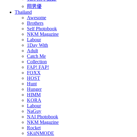
翔男優
Thailand
Awesome
Brothers
Self Photobook
NKM Magazine
Labour
1Day With
Adult
Catch Me
Collection
FAP! FAP!
FOXX
HOST
Hunt
Hunger
HIMM
KORA
Labour
NaGuy
NAI Photobook
NKM Magazine
Rocket
SKiiNMODE