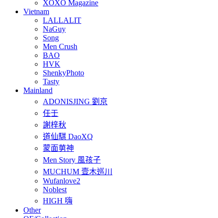
XOXO Magazine
Vietnam
LALLALIT
NaGuy
Song
Men Crush
BAO
HVK
ShenkyPhoto
Tasty
Mainland
ADONISJING 劉京
任壬
謝梓秋
道仙騏 DaoXQ
蒙面莮神
Men Story 風孩子
MUCHUM 壹木巡川
Wufanlove2
Noblest
HIGH 嗨
Other