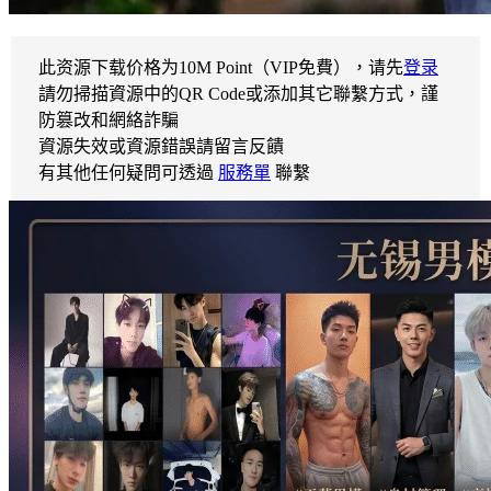
此资源下载价格为
10
M Point（VIP免費），请先
登录
請勿掃描資源中的QR Code或添加其它聯繫方式，謹
防篡改和網絡詐騙
資源失效或資源錯誤請留言反饋
有其他任何疑問可透過
服務單
聯繫