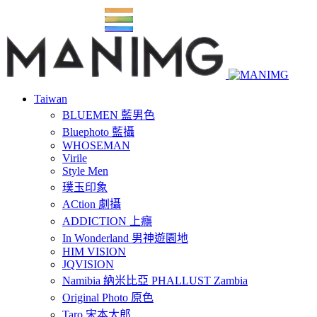
Taiwan
BLUEMEN 藍男色
Bluephoto 藍攝
WHOSEMAN
Virile
Style Men
璞玉印象
ACtion 劇攝
ADDICTION 上癮
In Wonderland 男神遊園地
HIM VISION
JQVISION
Namibia 納米比亞 PHALLUST Zambia
Original Photo 原色
Taro 宋本太郎