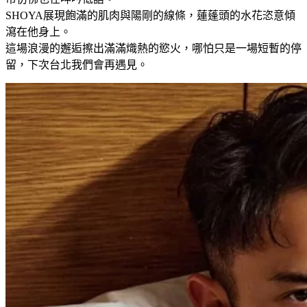
SHOYA展現飽滿的肌肉與陽剛的線條，蓮蓬頭的水花恣意傾
瀉在他身上。
這場浪漫的邂逅擦出滿滿熾熱的慾火，哪怕只是一場短暫的停
留，下次台北我們會再遇見。