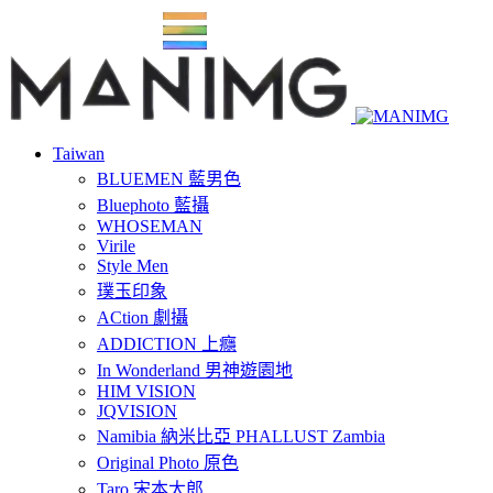
Taiwan
BLUEMEN 藍男色
Bluephoto 藍攝
WHOSEMAN
Virile
Style Men
璞玉印象
ACtion 劇攝
ADDICTION 上癮
In Wonderland 男神遊園地
HIM VISION
JQVISION
Namibia 納米比亞 PHALLUST Zambia
Original Photo 原色
Taro 宋本太郎