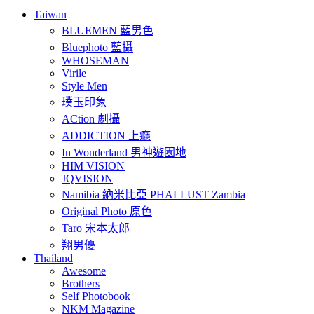
Taiwan
BLUEMEN 藍男色
Bluephoto 藍攝
WHOSEMAN
Virile
Style Men
璞玉印象
ACtion 劇攝
ADDICTION 上癮
In Wonderland 男神遊園地
HIM VISION
JQVISION
Namibia 納米比亞 PHALLUST Zambia
Original Photo 原色
Taro 宋本太郎
翔男優
Thailand
Awesome
Brothers
Self Photobook
NKM Magazine