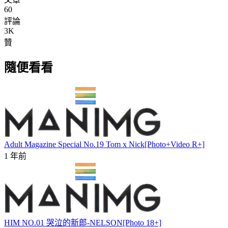
60
評論
3K
贊
隨便看看
Adult Magazine Special No.19 Tom x Nick[Photo+Video R+]
1 年前
HIM NO.01 哭泣的新郎-NELSON[Photo 18+]