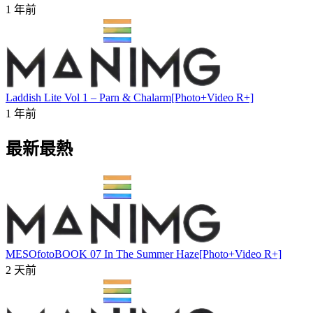
1 年前
Laddish Lite Vol 1 – Parn & Chalarm[Photo+Video R+]
1 年前
最新最熱
MESOfotoBOOK 07 In The Summer Haze[Photo+Video R+]
2 天前