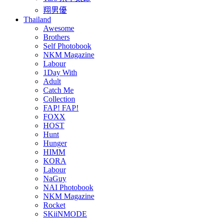
翔男優
Thailand
Awesome
Brothers
Self Photobook
NKM Magazine
Labour
1Day With
Adult
Catch Me
Collection
FAP! FAP!
FOXX
HOST
Hunt
Hunger
HIMM
KORA
Labour
NaGuy
NAI Photobook
NKM Magazine
Rocket
SKiiNMODE