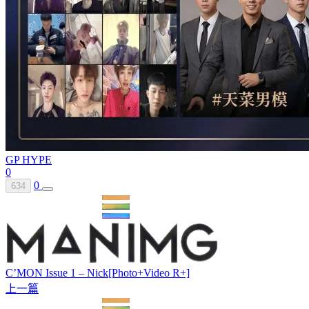
GP HYPE
0
0
634
C’MON Issue 1 – Nick[Photo+Video R+]
上一篇