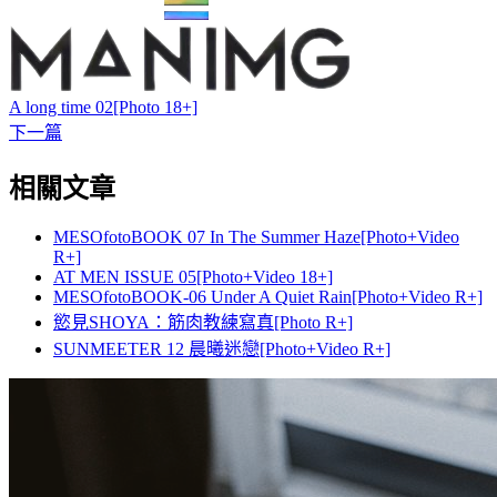
A long time 02[Photo 18+]
下一篇
相關文章
MESOfotoBOOK 07 In The Summer Haze[Photo+Video
R+]
AT MEN ISSUE 05[Photo+Video 18+]
MESOfotoBOOK-06 Under A Quiet Rain[Photo+Video R+]
慾見SHOYA：筋肉教練寫真[Photo R+]
SUNMEETER 12 晨曦迷戀[Photo+Video R+]