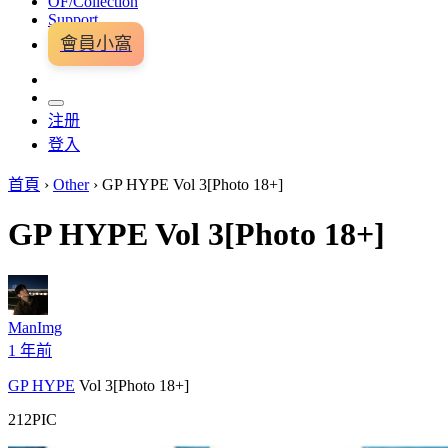
OF/Collection
Support
會員小窩
注册
登入
首頁
›
Other
›
GP HYPE Vol 3[Photo 18+]
GP HYPE Vol 3[Photo 18+]
ManImg
1 年前
GP HYPE
Vol 3[Photo 18+]
212PIC