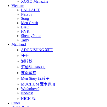
XOXO Magazine
Vietnam
LALLALIT
NaGuy
Song
Men Crush
BAO
HVK
ShenkyPhoto
Tasty
Mainland
ADONISJING 劉京
任壬
謝梓秋
道仙騏 DaoXQ
蒙面莮神
Men Story 風孩子
MUCHUM 壹木巡川
Wufanlove2
Noblest
HIGH 嗨
Other