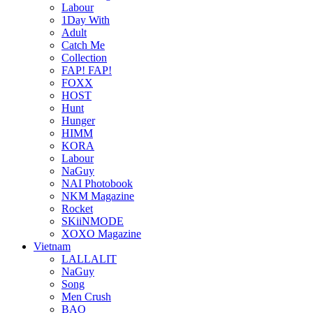
Labour
1Day With
Adult
Catch Me
Collection
FAP! FAP!
FOXX
HOST
Hunt
Hunger
HIMM
KORA
Labour
NaGuy
NAI Photobook
NKM Magazine
Rocket
SKiiNMODE
XOXO Magazine
Vietnam
LALLALIT
NaGuy
Song
Men Crush
BAO