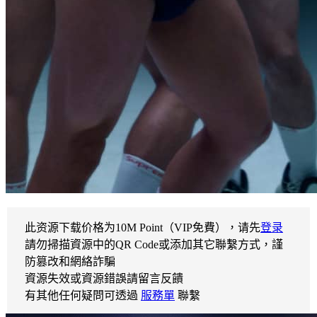
此资源下载价格为
10
M Point（VIP免費），请先
登录
請勿掃描資源中的QR Code或添加其它聯繫方式，謹
防篡改和網絡詐騙
資源失效或資源錯誤請留言反饋
有其他任何疑問可透過
服務單
聯繫