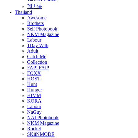
翔男優
Thailand
Awesome
Brothers
Self Photobook
NKM Magazine
Labour
1Day With
Adult
Catch Me
Collection
FAP! FAP!
FOXX
HOST
Hunt
Hunger
HIMM
KORA
Labour
NaGuy
NAI Photobook
NKM Magazine
Rocket
SKiiNMODE