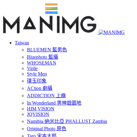
Taiwan
BLUEMEN 藍男色
Bluephoto 藍攝
WHOSEMAN
Virile
Style Men
璞玉印象
ACtion 劇攝
ADDICTION 上癮
In Wonderland 男神遊園地
HIM VISION
JQVISION
Namibia 納米比亞 PHALLUST Zambia
Original Photo 原色
Taro 宋本太郎