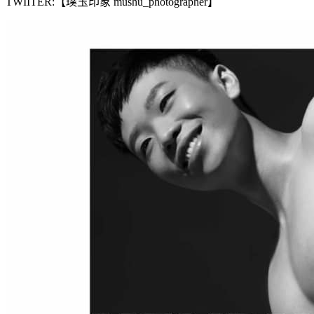
TWIITER:【璞玉印象 mushu_photographer】