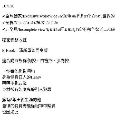
107PIC
✔全球獨家/Exclusive worldwide /ฉบับพิเศษที่เดียวในโลก /世界的
✔全裸/Naked/เปล่า/裸/Khỏa thân
✔非全見/Incomplete view/มุมมองที่ไม่สมบูรณ์/不完全なビュ/Chế đ
獨家完整收藏
E-Book：清新重慾同享版
適合購買族群:胸控、白襪控、肌肉控
「你看他那對胸!!」
身為健身狂人的Henry
明明不到23歲
身材卻有如魔鬼般引人犯罪
擁有8年田徑生涯的他
自律的特質總能從眼神中察覺
也因如此