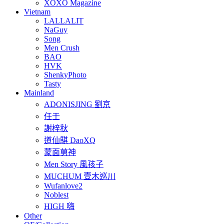
XOXO Magazine
Vietnam
LALLALIT
NaGuy
Song
Men Crush
BAO
HVK
ShenkyPhoto
Tasty
Mainland
ADONISJING 劉京
任壬
謝梓秋
道仙騏 DaoXQ
蒙面莮神
Men Story 風孩子
MUCHUM 壹木巡川
Wufanlove2
Noblest
HIGH 嗨
Other