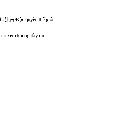
に独占/Độc quyền thế giới
ộ xem không đầy đủ