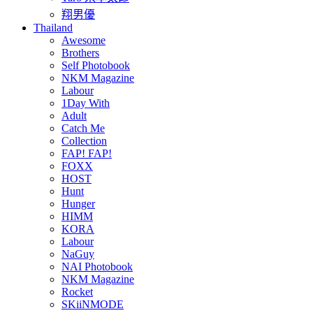
翔男優
Thailand
Awesome
Brothers
Self Photobook
NKM Magazine
Labour
1Day With
Adult
Catch Me
Collection
FAP! FAP!
FOXX
HOST
Hunt
Hunger
HIMM
KORA
Labour
NaGuy
NAI Photobook
NKM Magazine
Rocket
SKiiNMODE