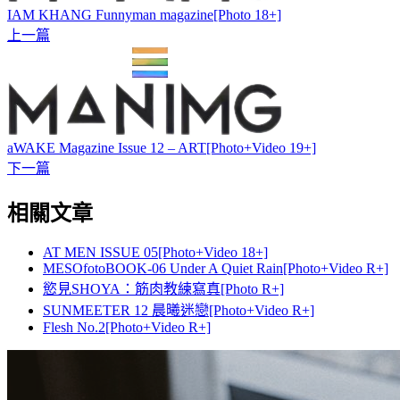
IAM KHANG Funnyman magazine[Photo 18+]
上一篇
aWAKE Magazine Issue 12 – ART[Photo+Video 19+]
下一篇
相關文章
AT MEN ISSUE 05[Photo+Video 18+]
MESOfotoBOOK-06 Under A Quiet Rain[Photo+Video R+]
慾見SHOYA：筋肉教練寫真[Photo R+]
SUNMEETER 12 晨曦迷戀[Photo+Video R+]
Flesh No.2[Photo+Video R+]