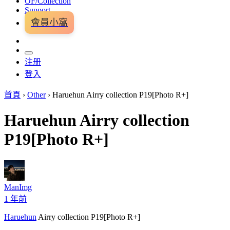
OF/Collection
Support
會員小窩
注册
登入
首頁
›
Other
›
Haruehun Airry collection P19[Photo R+]
Haruehun Airry collection
P19[Photo R+]
ManImg
1 年前
Haruehun
Airry collection P19[Photo R+]