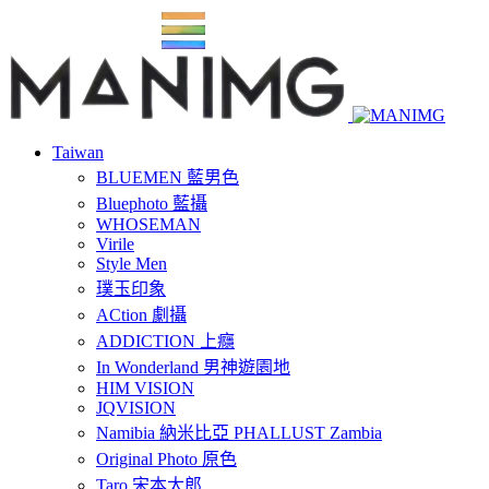
Taiwan
BLUEMEN 藍男色
Bluephoto 藍攝
WHOSEMAN
Virile
Style Men
璞玉印象
ACtion 劇攝
ADDICTION 上癮
In Wonderland 男神遊園地
HIM VISION
JQVISION
Namibia 納米比亞 PHALLUST Zambia
Original Photo 原色
Taro 宋本太郎