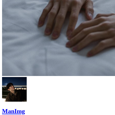
ManImg