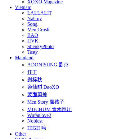
XOXO Magazine
Vietnam
LALLALIT
NaGuy
Song
Men Crush
BAO
HVK
ShenkyPhoto
Tasty
Mainland
ADONISJING 劉京
任壬
謝梓秋
道仙騏 DaoXQ
蒙面莮神
Men Story 風孩子
MUCHUM 壹木巡川
Wufanlove2
Noblest
HIGH 嗨
Other