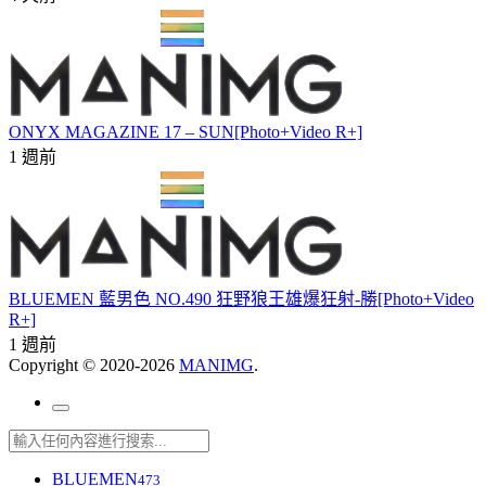
ONYX MAGAZINE 17 – SUN[Photo+Video R+]
1 週前
BLUEMEN 藍男色 NO.490 狂野狼王雄爆狂射-勝[Photo+Video
R+]
1 週前
Copyright © 2020-2026
MANIMG
.
BLUEMEN
473