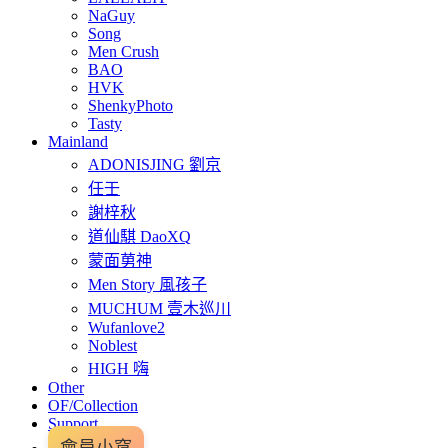
NaGuy
Song
Men Crush
BAO
HVK
ShenkyPhoto
Tasty
Mainland
ADONISJING 劉京
任壬
謝梓秋
道仙騏 DaoXQ
蒙面莮神
Men Story 風孩子
MUCHUM 壹木巡川
Wufanlove2
Noblest
HIGH 嗨
Other
OF/Collection
Support