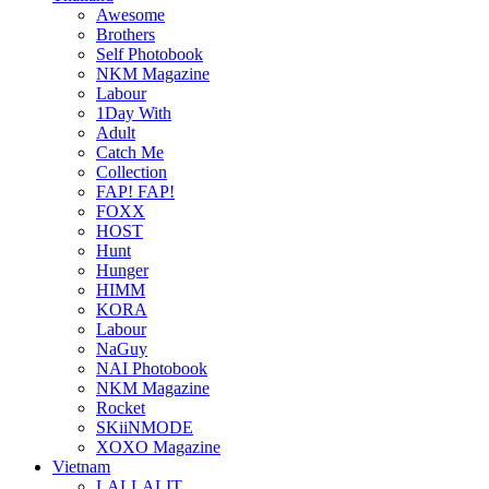
Awesome
Brothers
Self Photobook
NKM Magazine
Labour
1Day With
Adult
Catch Me
Collection
FAP! FAP!
FOXX
HOST
Hunt
Hunger
HIMM
KORA
Labour
NaGuy
NAI Photobook
NKM Magazine
Rocket
SKiiNMODE
XOXO Magazine
Vietnam
LALLALIT