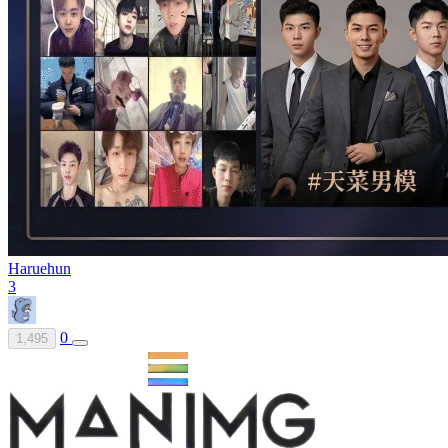
Haruehun
3
0
1,495