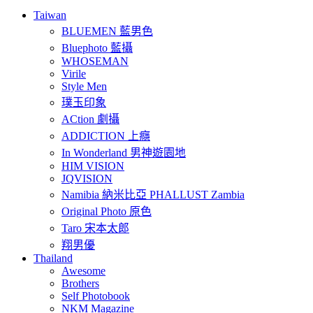
Taiwan
BLUEMEN 藍男色
Bluephoto 藍攝
WHOSEMAN
Virile
Style Men
璞玉印象
ACtion 劇攝
ADDICTION 上癮
In Wonderland 男神遊園地
HIM VISION
JQVISION
Namibia 納米比亞 PHALLUST Zambia
Original Photo 原色
Taro 宋本太郎
翔男優
Thailand
Awesome
Brothers
Self Photobook
NKM Magazine