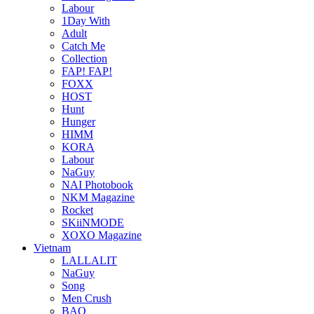
Labour
1Day With
Adult
Catch Me
Collection
FAP! FAP!
FOXX
HOST
Hunt
Hunger
HIMM
KORA
Labour
NaGuy
NAI Photobook
NKM Magazine
Rocket
SKiiNMODE
XOXO Magazine
Vietnam
LALLALIT
NaGuy
Song
Men Crush
BAO