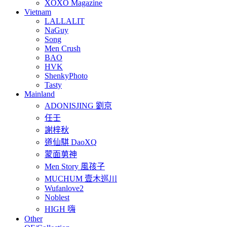
XOXO Magazine
Vietnam
LALLALIT
NaGuy
Song
Men Crush
BAO
HVK
ShenkyPhoto
Tasty
Mainland
ADONISJING 劉京
任壬
謝梓秋
道仙騏 DaoXQ
蒙面莮神
Men Story 風孩子
MUCHUM 壹木巡川
Wufanlove2
Noblest
HIGH 嗨
Other