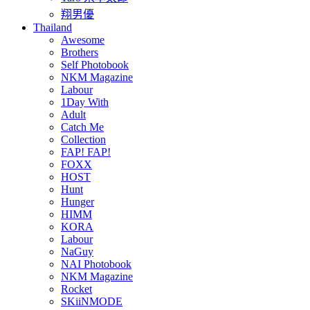
翔男優
Thailand
Awesome
Brothers
Self Photobook
NKM Magazine
Labour
1Day With
Adult
Catch Me
Collection
FAP! FAP!
FOXX
HOST
Hunt
Hunger
HIMM
KORA
Labour
NaGuy
NAI Photobook
NKM Magazine
Rocket
SKiiNMODE