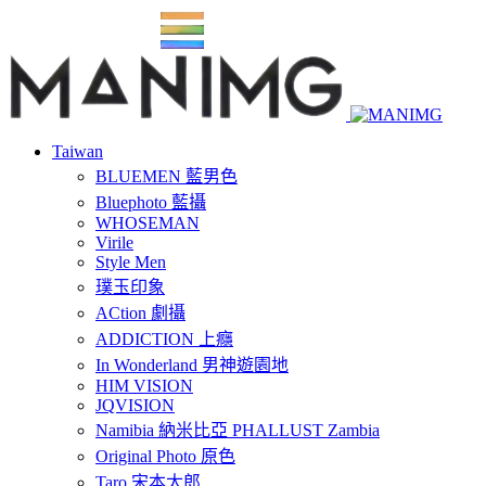
Taiwan
BLUEMEN 藍男色
Bluephoto 藍攝
WHOSEMAN
Virile
Style Men
璞玉印象
ACtion 劇攝
ADDICTION 上癮
In Wonderland 男神遊園地
HIM VISION
JQVISION
Namibia 納米比亞 PHALLUST Zambia
Original Photo 原色
Taro 宋本太郎