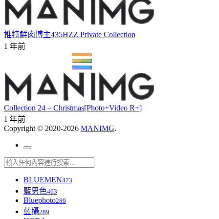
推特鮮肉博主435HZZ Private Collection
1 年前
Collection 24 – Christmas[Photo+Video R+]
1 年前
Copyright © 2020-2026
MANIMG
.
BLUEMEN
473
藍男色
463
Bluephoto
289
藍攝
289