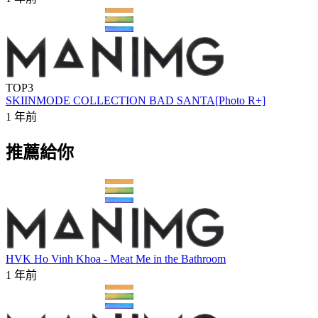
TOP3
SKIINMODE COLLECTION BAD SANTA[Photo R+]
1 年前
推薦給你
HVK Ho Vinh Khoa - Meat Me in the Bathroom
1 年前