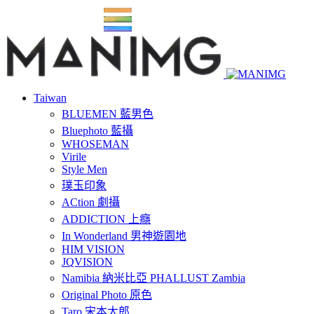
Taiwan
BLUEMEN 藍男色
Bluephoto 藍攝
WHOSEMAN
Virile
Style Men
璞玉印象
ACtion 劇攝
ADDICTION 上癮
In Wonderland 男神遊園地
HIM VISION
JQVISION
Namibia 納米比亞 PHALLUST Zambia
Original Photo 原色
Taro 宋本太郎