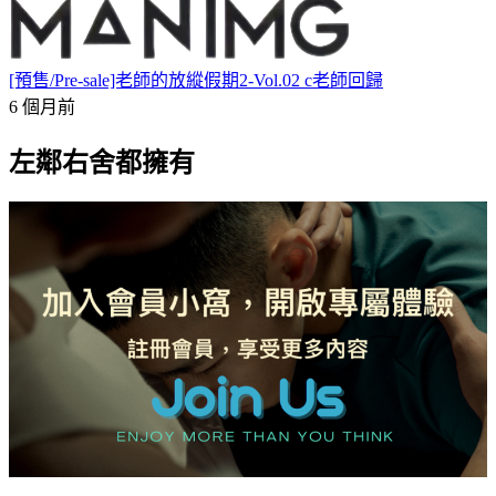
[預售/Pre-sale]老師的放縱假期2-Vol.02 c老師回歸
6 個月前
左鄰右舍都擁有