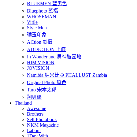
BLUEMEN 藍男色
Bluephoto 藍攝
WHOSEMAN
Virile
Style Men
璞玉印象
ACtion 劇攝
ADDICTION 上癮
In Wonderland 男神遊園地
HIM VISION
JQVISION
Namibia 納米比亞 PHALLUST Zambia
Original Photo 原色
Taro 宋本太郎
翔男優
Thailand
Awesome
Brothers
Self Photobook
NKM Magazine
Labour
1Day With