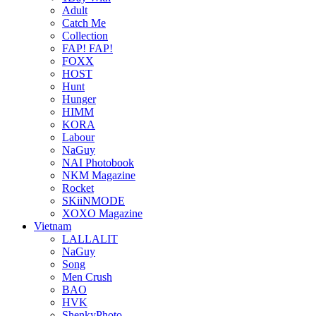
Adult
Catch Me
Collection
FAP! FAP!
FOXX
HOST
Hunt
Hunger
HIMM
KORA
Labour
NaGuy
NAI Photobook
NKM Magazine
Rocket
SKiiNMODE
XOXO Magazine
Vietnam
LALLALIT
NaGuy
Song
Men Crush
BAO
HVK
ShenkyPhoto