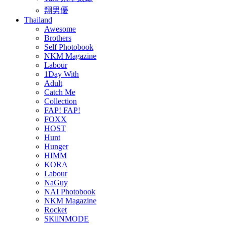
翔男優
Thailand
Awesome
Brothers
Self Photobook
NKM Magazine
Labour
1Day With
Adult
Catch Me
Collection
FAP! FAP!
FOXX
HOST
Hunt
Hunger
HIMM
KORA
Labour
NaGuy
NAI Photobook
NKM Magazine
Rocket
SKiiNMODE