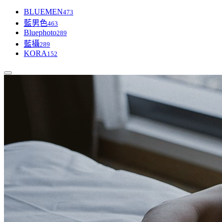
BLUEMEN
473
藍男色
463
Bluephoto
289
藍攝
289
KORA
152