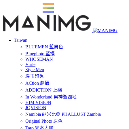
Taiwan
BLUEMEN 藍男色
Bluephoto 藍攝
WHOSEMAN
Virile
Style Men
璞玉印象
ACtion 劇攝
ADDICTION 上癮
In Wonderland 男神遊園地
HIM VISION
JQVISION
Namibia 納米比亞 PHALLUST Zambia
Original Photo 原色
Taro 宋本太郎