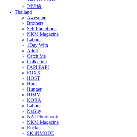
翔男優
Thailand
Awesome
Brothers
Self Photobook
NKM Magazine
Labour
1Day With
Adult
Catch Me
Collection
FAP! FAP!
FOXX
HOST
Hunt
Hunger
HIMM
KORA
Labour
NaGuy
NAI Photobook
NKM Magazine
Rocket
SKiiNMODE