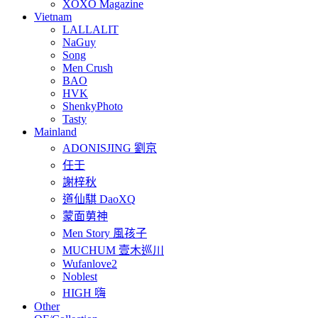
XOXO Magazine
Vietnam
LALLALIT
NaGuy
Song
Men Crush
BAO
HVK
ShenkyPhoto
Tasty
Mainland
ADONISJING 劉京
任壬
謝梓秋
道仙騏 DaoXQ
蒙面莮神
Men Story 風孩子
MUCHUM 壹木巡川
Wufanlove2
Noblest
HIGH 嗨
Other