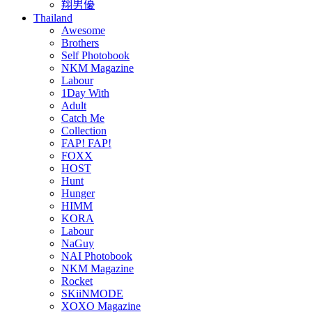
翔男優
Thailand
Awesome
Brothers
Self Photobook
NKM Magazine
Labour
1Day With
Adult
Catch Me
Collection
FAP! FAP!
FOXX
HOST
Hunt
Hunger
HIMM
KORA
Labour
NaGuy
NAI Photobook
NKM Magazine
Rocket
SKiiNMODE
XOXO Magazine