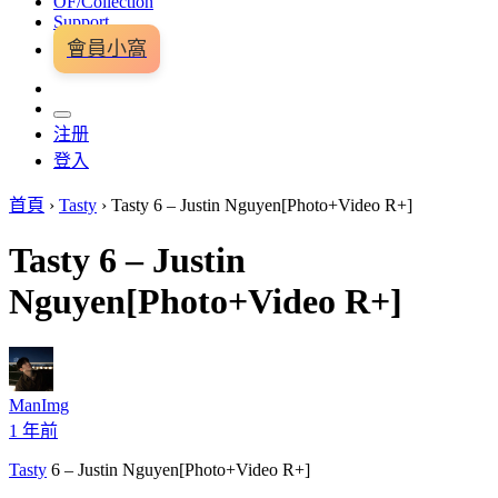
OF/Collection
Support
會員小窩
注册
登入
首頁
›
Tasty
›
Tasty 6 – Justin Nguyen[Photo+Video R+]
Tasty 6 – Justin
Nguyen[Photo+Video R+]
ManImg
1 年前
Tasty
6 – Justin Nguyen[Photo+Video R+]