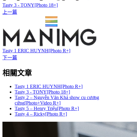
Tasty 3 - TONY[Photo 18+]
上一篇
Tasty 1 ERIC HUYNH[Photo R+]
下一篇
相關文章
Tasty 1 ERIC HUYNH[Photo R+]
Tasty 3 - TONY[Photo 18+]
Tasty 2 – Nguyễn Văn Khả show cu cương
cứng[Photo+Video R+]
Tasty 5 – Henry Triệu[Photo R+]
Tasty 4 – Ricky[Photo R+]