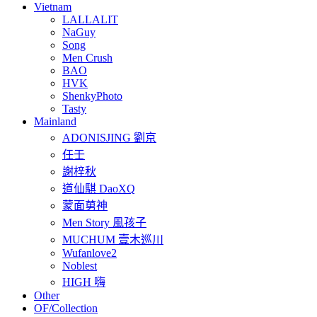
Vietnam
LALLALIT
NaGuy
Song
Men Crush
BAO
HVK
ShenkyPhoto
Tasty
Mainland
ADONISJING 劉京
任壬
謝梓秋
道仙騏 DaoXQ
蒙面莮神
Men Story 風孩子
MUCHUM 壹木巡川
Wufanlove2
Noblest
HIGH 嗨
Other
OF/Collection