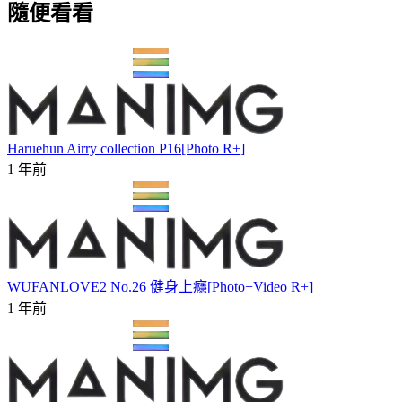
隨便看看
Haruehun Airry collection P16[Photo R+]
1 年前
WUFANLOVE2 No.26 健身上癮[Photo+Video R+]
1 年前