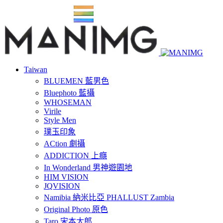
Taiwan
BLUEMEN 藍男色
Bluephoto 藍攝
WHOSEMAN
Virile
Style Men
璞玉印象
ACtion 劇攝
ADDICTION 上癮
In Wonderland 男神遊園地
HIM VISION
JQVISION
Namibia 納米比亞 PHALLUST Zambia
Original Photo 原色
Taro 宋本太郎