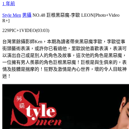
1 年前
Style Men
男攝
NO.48 巨根黑惡魔-李歐 LEON[Photo+Video
R+]
229PIC+1VIDEO(03:03)
台灣業餘攝影師Ken，本期為讀者帶來黑惡魔李歐，李歐從事
街頭藝術表演，或許你已看過他，里歐說他喜歡表演，表演可
以演出自己或是別人的角色及故事，這次他的角色是黑惡魔，
一位擁有男人羨慕的角色巨根黑惡魔！巨根是與生俱來的，表
情及肢體是揣摩的！狂野及激情是內心世界，壞的令人目眩神
迷！