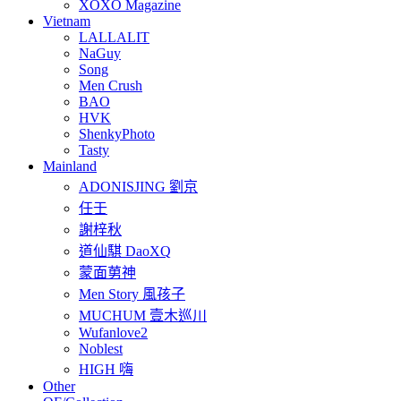
XOXO Magazine
Vietnam
LALLALIT
NaGuy
Song
Men Crush
BAO
HVK
ShenkyPhoto
Tasty
Mainland
ADONISJING 劉京
任壬
謝梓秋
道仙騏 DaoXQ
蒙面莮神
Men Story 風孩子
MUCHUM 壹木巡川
Wufanlove2
Noblest
HIGH 嗨
Other