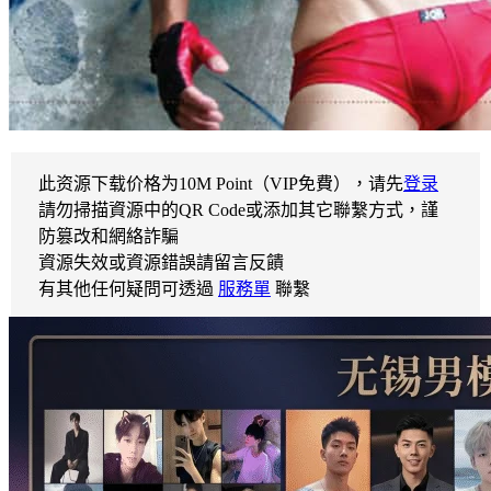
此资源下载价格为
10
M Point（VIP免費），请先
登录
請勿掃描資源中的QR Code或添加其它聯繫方式，謹
防篡改和網絡詐騙
資源失效或資源錯誤請留言反饋
有其他任何疑問可透過
服務單
聯繫