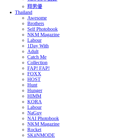
翔男優
Thailand
Awesome
Brothers
Self Photobook
NKM Magazine
Labour
1Day With
Adult
Catch Me
Collection
FAP! FAP!
FOXX
HOST
Hunt
Hunger
HIMM
KORA
Labour
NaGuy
NAI Photobook
NKM Magazine
Rocket
SKiiNMODE