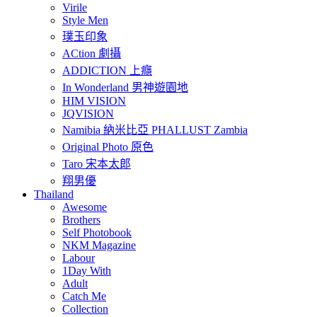
Virile
Style Men
璞玉印象
ACtion 劇攝
ADDICTION 上癮
In Wonderland 男神遊園地
HIM VISION
JQVISION
Namibia 納米比亞 PHALLUST Zambia
Original Photo 原色
Taro 宋本太郎
翔男優
Thailand
Awesome
Brothers
Self Photobook
NKM Magazine
Labour
1Day With
Adult
Catch Me
Collection