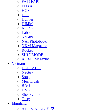
FAP! FAP!
FOXX
HOST
Hunt
Hunger
HIMM
KORA
Labour
NaGuy
NAI Photobook
NKM Magazine
Rocket
SKiiNMODE
XOXO Magazine
Vietnam
LALLALIT
NaGuy
Song
Men Crush
BAO
HVK
ShenkyPhoto
Tasty
Mainland
ADONISJING 劉京