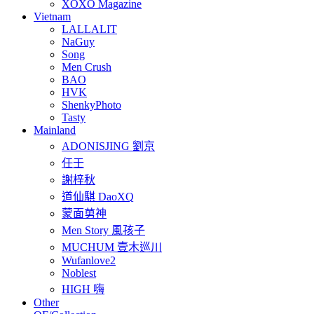
XOXO Magazine
Vietnam
LALLALIT
NaGuy
Song
Men Crush
BAO
HVK
ShenkyPhoto
Tasty
Mainland
ADONISJING 劉京
任壬
謝梓秋
道仙騏 DaoXQ
蒙面莮神
Men Story 風孩子
MUCHUM 壹木巡川
Wufanlove2
Noblest
HIGH 嗨
Other