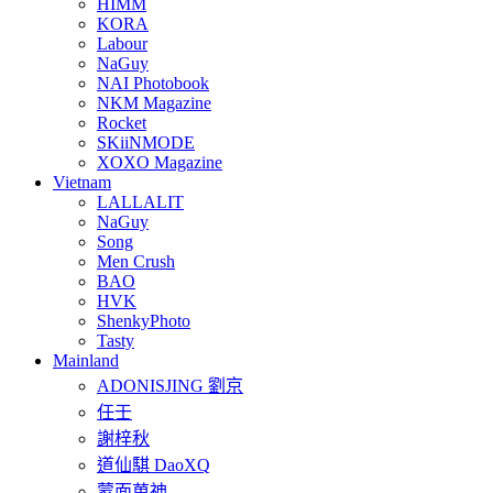
HIMM
KORA
Labour
NaGuy
NAI Photobook
NKM Magazine
Rocket
SKiiNMODE
XOXO Magazine
Vietnam
LALLALIT
NaGuy
Song
Men Crush
BAO
HVK
ShenkyPhoto
Tasty
Mainland
ADONISJING 劉京
任壬
謝梓秋
道仙騏 DaoXQ
蒙面莮神