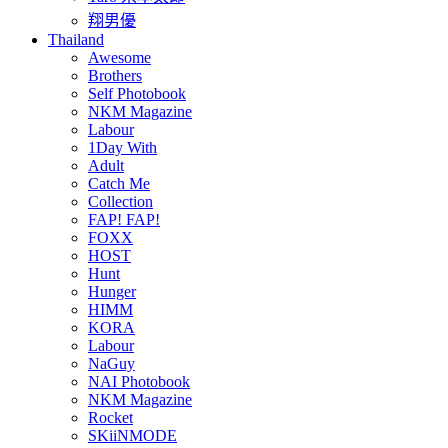
翔男優
Thailand
Awesome
Brothers
Self Photobook
NKM Magazine
Labour
1Day With
Adult
Catch Me
Collection
FAP! FAP!
FOXX
HOST
Hunt
Hunger
HIMM
KORA
Labour
NaGuy
NAI Photobook
NKM Magazine
Rocket
SKiiNMODE