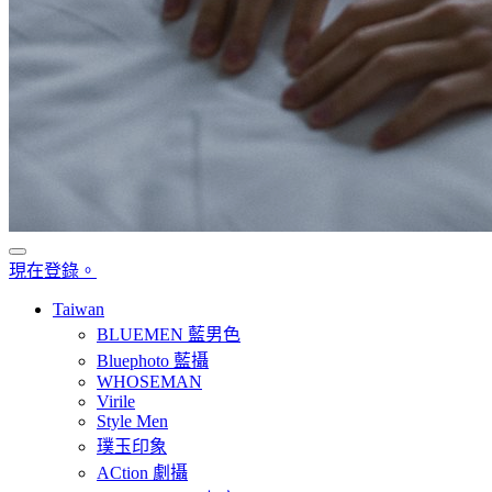
現在登錄。
Taiwan
BLUEMEN 藍男色
Bluephoto 藍攝
WHOSEMAN
Virile
Style Men
璞玉印象
ACtion 劇攝