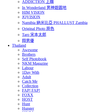
ADDICTION 上癮
In Wonderland 男神遊園地
HIM VISION
JQVISION
Namibia 納米比亞 PHALLUST Zambia
Original Photo 原色
Taro 宋本太郎
翔男優
Thailand
Awesome
Brothers
Self Photobook
NKM Magazine
Labour
1Day With
Adult
Catch Me
Collection
FAP! FAP!
FOXX
HOST
Hunt
Hunger