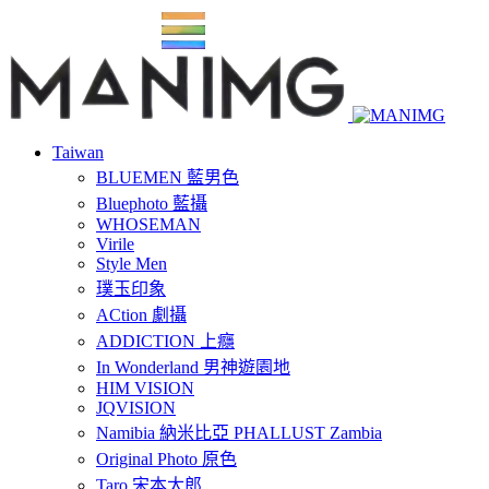
Taiwan
BLUEMEN 藍男色
Bluephoto 藍攝
WHOSEMAN
Virile
Style Men
璞玉印象
ACtion 劇攝
ADDICTION 上癮
In Wonderland 男神遊園地
HIM VISION
JQVISION
Namibia 納米比亞 PHALLUST Zambia
Original Photo 原色
Taro 宋本太郎