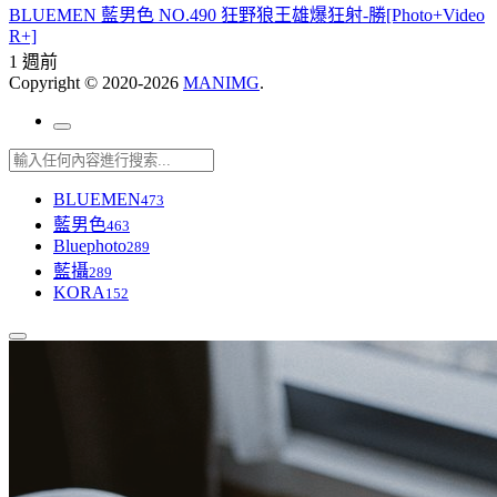
BLUEMEN 藍男色 NO.490 狂野狼王雄爆狂射-勝[Photo+Video
R+]
1 週前
Copyright © 2020-2026
MANIMG
.
BLUEMEN
473
藍男色
463
Bluephoto
289
藍攝
289
KORA
152