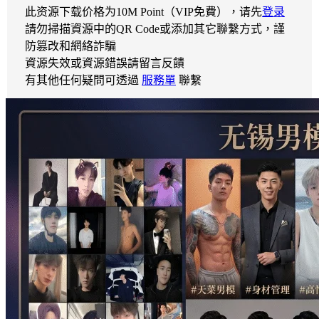
此资源下载价格为
10
M Point（VIP免費），请先
登录
請勿掃描資源中的QR Code或添加其它聯繫方式，謹
防篡改和網絡詐騙
資源失效或資源錯誤請留言反饋
有其他任何疑問可透過
服務單
聯繫