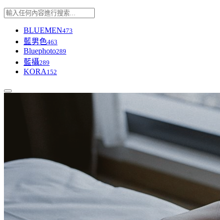
BLUEMEN
473
藍男色
463
Bluephoto
289
藍攝
289
KORA
152