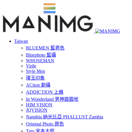
Taiwan
BLUEMEN 藍男色
Bluephoto 藍攝
WHOSEMAN
Virile
Style Men
璞玉印象
ACtion 劇攝
ADDICTION 上癮
In Wonderland 男神遊園地
HIM VISION
JQVISION
Namibia 納米比亞 PHALLUST Zambia
Original Photo 原色
Taro 宋本太郎