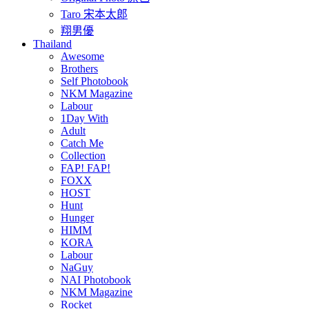
Taro 宋本太郎
翔男優
Thailand
Awesome
Brothers
Self Photobook
NKM Magazine
Labour
1Day With
Adult
Catch Me
Collection
FAP! FAP!
FOXX
HOST
Hunt
Hunger
HIMM
KORA
Labour
NaGuy
NAI Photobook
NKM Magazine
Rocket