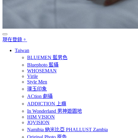
現在登錄。
Taiwan
BLUEMEN 藍男色
Bluephoto 藍攝
WHOSEMAN
Virile
Style Men
璞玉印象
ACtion 劇攝
ADDICTION 上癮
In Wonderland 男神遊園地
HIM VISION
JQVISION
Namibia 納米比亞 PHALLUST Zambia
Original Photo 原色