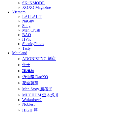
SKiiNMODE
XOXO Magazine
Vietnam
LALLALIT
NaGuy
Song
Men Crush
BAO
HVK
ShenkyPhoto
Tasty
Mainland
ADONISJING 劉京
任壬
謝梓秋
道仙騏 DaoXQ
蒙面莮神
Men Story 風孩子
MUCHUM 壹木巡川
Wufanlove2
Noblest
HIGH 嗨