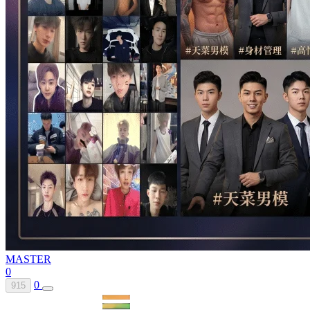
MASTER
0
0
915