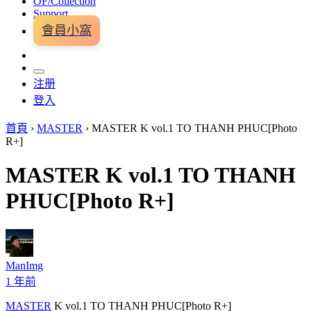
OF/Collection
Support
會員小窩
注册
登入
首頁
›
MASTER
›
MASTER K vol.1 TO THANH PHUC[Photo
R+]
MASTER K vol.1 TO THANH
PHUC[Photo R+]
ManImg
1 年前
MASTER
K vol.1 TO THANH PHUC[Photo R+]