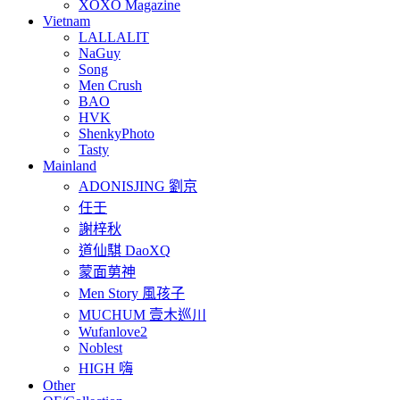
XOXO Magazine
Vietnam
LALLALIT
NaGuy
Song
Men Crush
BAO
HVK
ShenkyPhoto
Tasty
Mainland
ADONISJING 劉京
任壬
謝梓秋
道仙騏 DaoXQ
蒙面莮神
Men Story 風孩子
MUCHUM 壹木巡川
Wufanlove2
Noblest
HIGH 嗨
Other