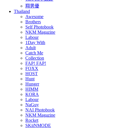
翔男優
Thailand
Awesome
Brothers
Self Photobook
NKM Magazine
Labour
1Day With
Adult
Catch Me
Collection
FAP! FAP!
FOXX
HOST
Hunt
Hunger
HIMM
KORA
Labour
NaGuy
NAI Photobook
NKM Magazine
Rocket
SKiiNMODE