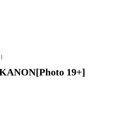
]
KANON[Photo 19+]