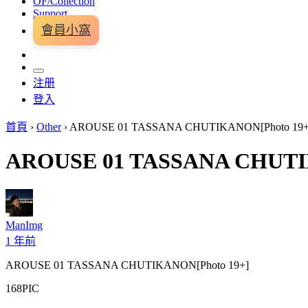
OF/Collection
Support
會員小窩
注册
登入
首頁
›
Other
›
AROUSE 01 TASSANA CHUTIKANON[Photo 19+
AROUSE 01 TASSANA CHUTI
ManImg
1 年前
AROUSE 01 TASSANA CHUTIKANON[Photo 19+]
168PIC