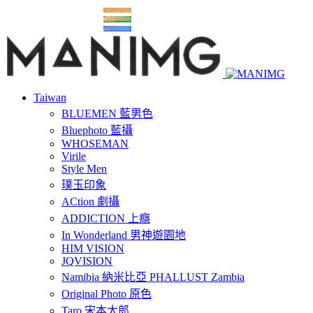
Taiwan
BLUEMEN 藍男色
Bluephoto 藍攝
WHOSEMAN
Virile
Style Men
璞玉印象
ACtion 劇攝
ADDICTION 上癮
In Wonderland 男神遊園地
HIM VISION
JQVISION
Namibia 納米比亞 PHALLUST Zambia
Original Photo 原色
Taro 宋本太郎