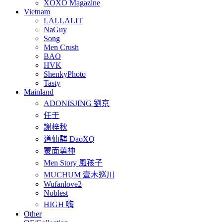
XOXO Magazine
Vietnam
LALLALIT
NaGuy
Song
Men Crush
BAO
HVK
ShenkyPhoto
Tasty
Mainland
ADONISJING 劉京
任壬
謝梓秋
道仙騏 DaoXQ
蒙面莮神
Men Story 風孩子
MUCHUM 壹木巡川
Wufanlove2
Noblest
HIGH 嗨
Other