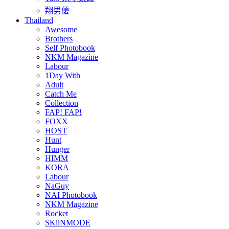
翔男優
Thailand
Awesome
Brothers
Self Photobook
NKM Magazine
Labour
1Day With
Adult
Catch Me
Collection
FAP! FAP!
FOXX
HOST
Hunt
Hunger
HIMM
KORA
Labour
NaGuy
NAI Photobook
NKM Magazine
Rocket
SKiiNMODE