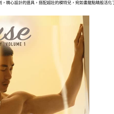
劃，精心設計的道具，搭配超壯的模特兒，宛如畫龍點睛般活化了