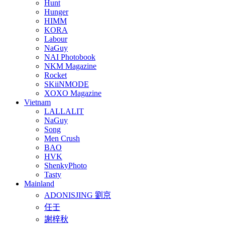
Hunt
Hunger
HIMM
KORA
Labour
NaGuy
NAI Photobook
NKM Magazine
Rocket
SKiiNMODE
XOXO Magazine
Vietnam
LALLALIT
NaGuy
Song
Men Crush
BAO
HVK
ShenkyPhoto
Tasty
Mainland
ADONISJING 劉京
任壬
謝梓秋