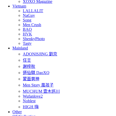
XOXO Magazine
Vietnam
LALLALIT
NaGuy
Song
Men Crush
BAO
HVK
ShenkyPhoto
Tasty
Mainland
ADONISJING 劉京
任壬
謝梓秋
道仙騏 DaoXQ
蒙面莮神
Men Story 風孩子
MUCHUM 壹木巡川
Wufanlove2
Noblest
HIGH 嗨
Other