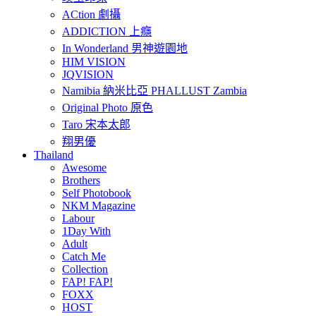
ACtion 劇攝
ADDICTION 上癮
In Wonderland 男神遊園地
HIM VISION
JQVISION
Namibia 納米比亞 PHALLUST Zambia
Original Photo 原色
Taro 宋本太郎
翔男優
Thailand
Awesome
Brothers
Self Photobook
NKM Magazine
Labour
1Day With
Adult
Catch Me
Collection
FAP! FAP!
FOXX
HOST