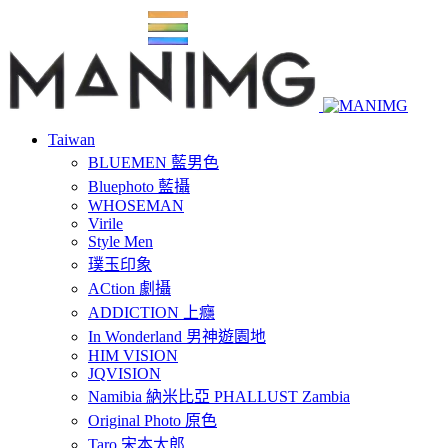
Taiwan
BLUEMEN 藍男色
Bluephoto 藍攝
WHOSEMAN
Virile
Style Men
璞玉印象
ACtion 劇攝
ADDICTION 上癮
In Wonderland 男神遊園地
HIM VISION
JQVISION
Namibia 納米比亞 PHALLUST Zambia
Original Photo 原色
Taro 宋本太郎