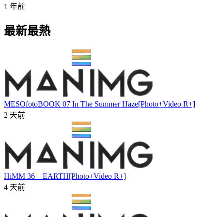
1 年前
最新最熱
MESOfotoBOOK 07 In The Summer Haze[Photo+Video R+]
2 天前
HiMM 36 – EARTH[Photo+Video R+]
4 天前