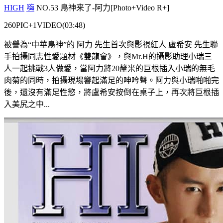
HIGH
嗨
NO.53 鳥神来了-阿力[Photo+Video R+]
260PIC+1VIDEO(03:48)
被譽為“中華鳥神”的 阿力 先生首次與影視紅人 盧希安 先生聯
手拍攝同志性愛題材《雙龍會》，與Mr.H的攝影助理小瑞三
人一起挑戰3人做愛，當阿力將20釐米的巨根插入小瑞的無毛
肉菊的同時，拍攝現場響起滿足的呻吟聲。阿力與小瑞啪啪完
後，還沒有滿足性慾，將盧希安按倒在桌子上，再次將巨根插
入美尻之中...