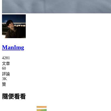
ManImg
4281
文章
60
評論
3K
贊
隨便看看