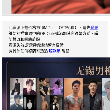
此资源下载价格为
10
M Point（VIP免費），请先
登录
請勿掃描資源中的QR Code或添加其它聯繫方式，謹
防篡改和網絡詐騙
資源失效或資源錯誤請留言反饋
有其他任何疑問可透過
服務單
聯繫