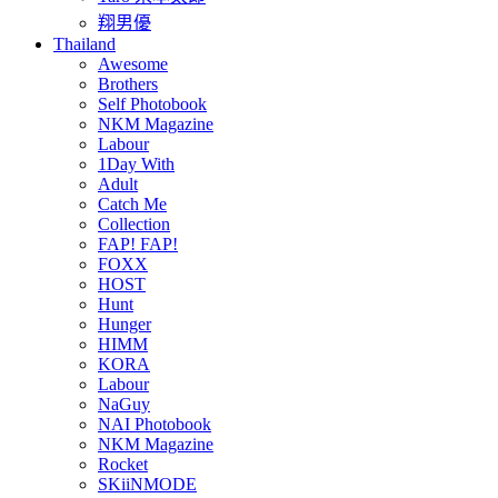
翔男優
Thailand
Awesome
Brothers
Self Photobook
NKM Magazine
Labour
1Day With
Adult
Catch Me
Collection
FAP! FAP!
FOXX
HOST
Hunt
Hunger
HIMM
KORA
Labour
NaGuy
NAI Photobook
NKM Magazine
Rocket
SKiiNMODE