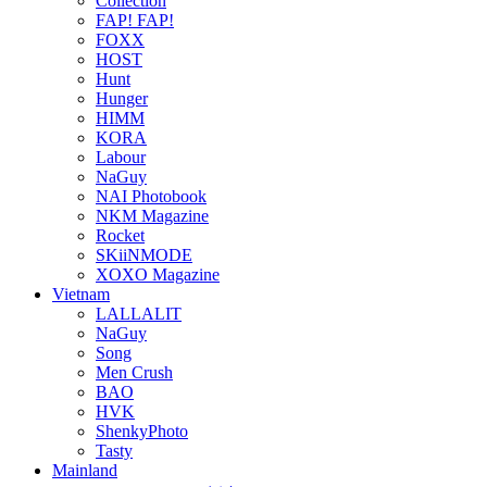
Collection
FAP! FAP!
FOXX
HOST
Hunt
Hunger
HIMM
KORA
Labour
NaGuy
NAI Photobook
NKM Magazine
Rocket
SKiiNMODE
XOXO Magazine
Vietnam
LALLALIT
NaGuy
Song
Men Crush
BAO
HVK
ShenkyPhoto
Tasty
Mainland