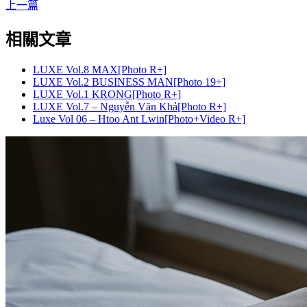
上一篇
相關文章
LUXE Vol.8 MAX[Photo R+]
LUXE Vol.2 BUSINESS MAN[Photo 19+]
LUXE Vol.1 KRONG[Photo R+]
LUXE Vol.7 – Nguyễn Văn Khả[Photo R+]
Luxe Vol 06 – Htoo Ant Lwin[Photo+Video R+]