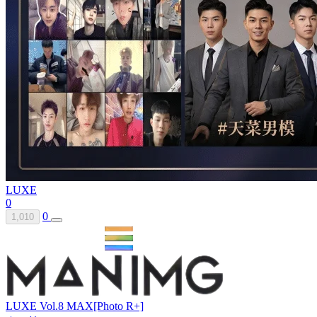
LUXE
0
0
1,010
LUXE Vol.8 MAX[Photo R+]