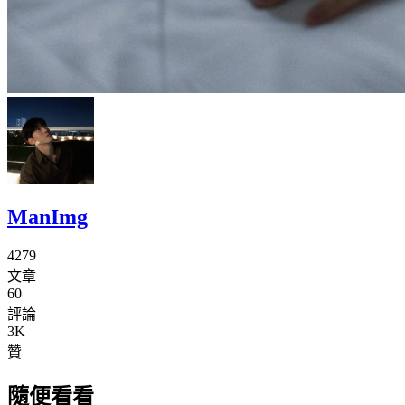
ManImg
4279
文章
60
評論
3K
贊
隨便看看