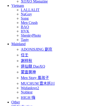
XOXO Magazine
Vietnam
LALLALIT
NaGuy
Song
Men Crush
BAO
HVK
ShenkyPhoto
Tasty
Mainland
ADONISJING 劉京
任壬
謝梓秋
道仙騏 DaoXQ
蒙面莮神
Men Story 風孩子
MUCHUM 壹木巡川
Wufanlove2
Noblest
HIGH 嗨
Other