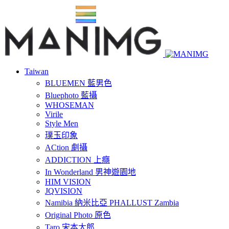
Taiwan
BLUEMEN 藍男色
Bluephoto 藍攝
WHOSEMAN
Virile
Style Men
璞玉印象
ACtion 劇攝
ADDICTION 上癮
In Wonderland 男神遊園地
HIM VISION
JQVISION
Namibia 納米比亞 PHALLUST Zambia
Original Photo 原色
Taro 宋本太郎