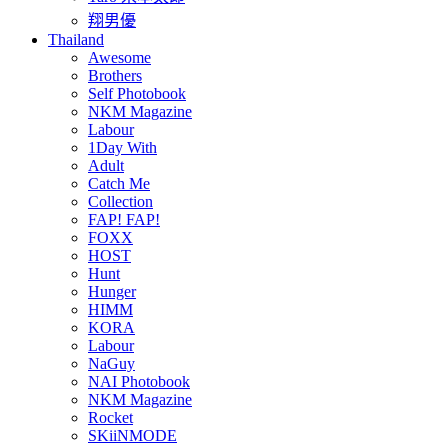
翔男優
Thailand
Awesome
Brothers
Self Photobook
NKM Magazine
Labour
1Day With
Adult
Catch Me
Collection
FAP! FAP!
FOXX
HOST
Hunt
Hunger
HIMM
KORA
Labour
NaGuy
NAI Photobook
NKM Magazine
Rocket
SKiiNMODE