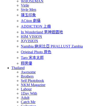
WHOSEMAN
Virile
Style Men
璞玉印象
ACtion 劇攝
ADDICTION 上癮
In Wonderland 男神遊園地
HIM VISION
JQVISION
Namibia 納米比亞 PHALLUST Zambia
Original Photo 原色
Taro 宋本太郎
翔男優
Thailand
Awesome
Brothers
Self Photobook
NKM Magazine
Labour
1Day With
Adult
Catch Me