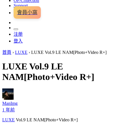
OF/Collection
Support
會員小窩
注册
登入
首頁
›
LUXE
›
LUXE Vol.9 LE NAM[Photo+Video R+]
LUXE Vol.9 LE
NAM[Photo+Video R+]
ManImg
1 年前
LUXE
Vol.9 LE NAM[Photo+Video R+]