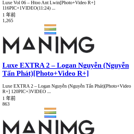
Luxe Vol 06 – Htoo Ant Lwin[Photo+Video R+]
116PIC+1VIDEO(11:24) ...
1 年前
1,265
Luxe EXTRA 2 – Logan Nguyễn (Nguyễn
Tấn Phát)[Photo+Video R+]
Luxe EXTRA 2 – Logan Nguyễn (Nguyễn Tấn Phát)[Photo+Video
R+] 120PIC+3VIDEO ...
1 年前
863