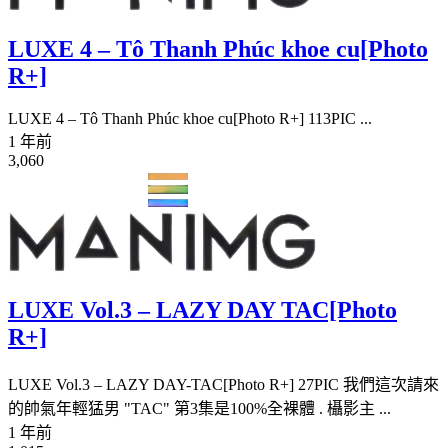
LUXE 4 – Tô Thanh Phúc khoe cu[Photo
R+]
LUXE 4 – Tô Thanh Phúc khoe cu[Photo R+] 113PIC ...
1 年前
3,060
LUXE Vol.3 – LAZY DAY TAC[Photo
R+]
LUXE Vol.3 – LAZY DAY-TAC[Photo R+] 27PIC 我們這次請來
的帥氣年輕猛男 "TAC" 第3集是100%全裸體 . 欇影主 ...
1 年前