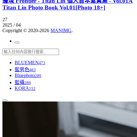
邊境 Frontier - Titan Lin 個人首本寫真集 - Vol.01A
Titan Lin Photo Book Vol.01[Photo 18+]
27
2025 / 04
Copyright © 2020-2026
MANIMG
.
BLUEMEN
473
藍男色
463
Bluephoto
289
藍攝
289
KORA
152