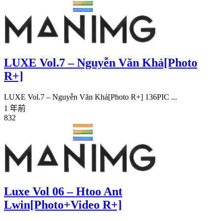
LUXE Vol.7 – Nguyễn Văn Khả[Photo
R+]
LUXE Vol.7 – Nguyễn Văn Khả[Photo R+] 136PIC ...
1 年前
832
Luxe Vol 06 – Htoo Ant
Lwin[Photo+Video R+]