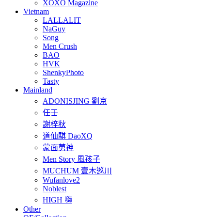
XOXO Magazine
Vietnam
LALLALIT
NaGuy
Song
Men Crush
BAO
HVK
ShenkyPhoto
Tasty
Mainland
ADONISJING 劉京
任壬
謝梓秋
道仙騏 DaoXQ
蒙面莮神
Men Story 風孩子
MUCHUM 壹木巡川
Wufanlove2
Noblest
HIGH 嗨
Other