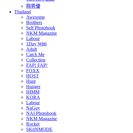
翔男優
Thailand
Awesome
Brothers
Self Photobook
NKM Magazine
Labour
1Day With
Adult
Catch Me
Collection
FAP! FAP!
FOXX
HOST
Hunt
Hunger
HIMM
KORA
Labour
NaGuy
NAI Photobook
NKM Magazine
Rocket
SKiiNMODE