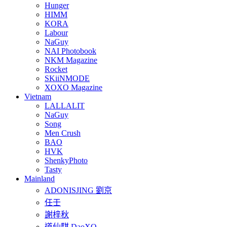
Hunger
HIMM
KORA
Labour
NaGuy
NAI Photobook
NKM Magazine
Rocket
SKiiNMODE
XOXO Magazine
Vietnam
LALLALIT
NaGuy
Song
Men Crush
BAO
HVK
ShenkyPhoto
Tasty
Mainland
ADONISJING 劉京
任壬
謝梓秋
道仙騏 DaoXQ