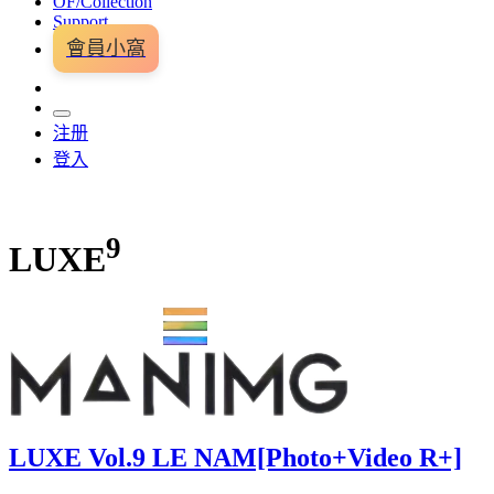
OF/Collection
Support
會員小窩
注册
登入
9
LUXE
LUXE Vol.9 LE NAM[Photo+Video R+]