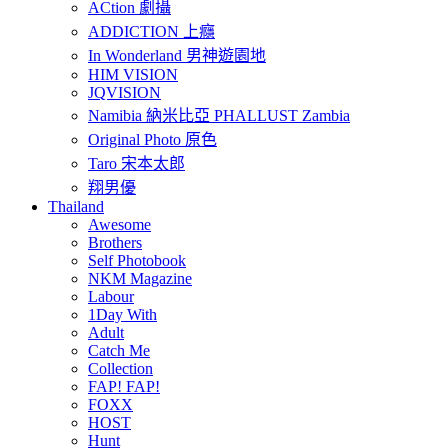
ACtion 劇攝
ADDICTION 上癮
In Wonderland 男神遊園地
HIM VISION
JQVISION
Namibia 納米比亞 PHALLUST Zambia
Original Photo 原色
Taro 宋本太郎
翔男優
Thailand
Awesome
Brothers
Self Photobook
NKM Magazine
Labour
1Day With
Adult
Catch Me
Collection
FAP! FAP!
FOXX
HOST
Hunt