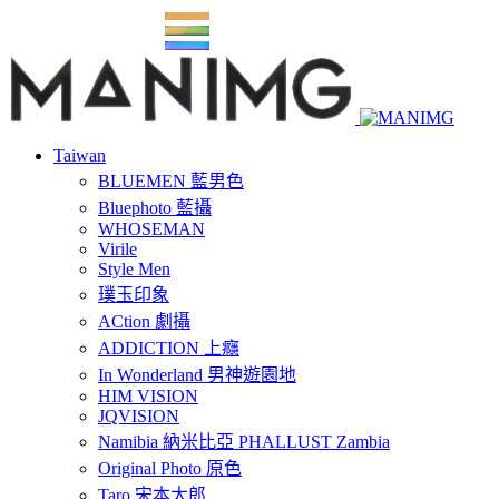
Taiwan
BLUEMEN 藍男色
Bluephoto 藍攝
WHOSEMAN
Virile
Style Men
璞玉印象
ACtion 劇攝
ADDICTION 上癮
In Wonderland 男神遊園地
HIM VISION
JQVISION
Namibia 納米比亞 PHALLUST Zambia
Original Photo 原色
Taro 宋本太郎