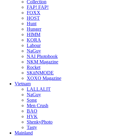
Collection
FAP! FAP!
FOXX
HOST
Hunt
Hunger
HIMM
KORA
Labour
NaGuy
NAI Photobook
NKM Magazine
Rocket
SKiiNMODE
XOXO Magazine
Vietnam
LALLALIT
NaGuy
Song
Men Crush
BAO
HVK
ShenkyPhoto
Tasty
Mainland