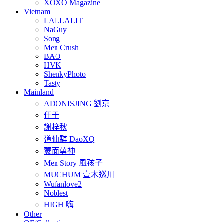
XOXO Magazine
Vietnam
LALLALIT
NaGuy
Song
Men Crush
BAO
HVK
ShenkyPhoto
Tasty
Mainland
ADONISJING 劉京
任壬
謝梓秋
道仙騏 DaoXQ
蒙面莮神
Men Story 風孩子
MUCHUM 壹木巡川
Wufanlove2
Noblest
HIGH 嗨
Other