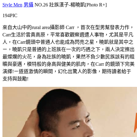
Style Men
男攝
NO.26 壯族漢子-楊曉凱[Photo R+]
194PIC
來自大山中的rural area攝影師 Carr ，首次在型男幫發表力作，
Carr生活於雲貴高原，平常喜歡觀察週遭人事物，尤其是平凡
人，在Carr鏡頭中普通人也能成為閃亮之星，曉凱就是其中之
ㄧ，曉凱只是普通的上班族在一次的巧遇之下，兩人決定擦出
最燦爛的火花，身為壯族的曉凱，果然不負少數民族該有的粗
曠與豪邁，模特般的身高與健美的肌肉，在Carr 的鏡頭下完美
演繹!ㄧ道道激情的瞬間，幻化出驚人的影像，期待讀者給于
支持與鼓勵!