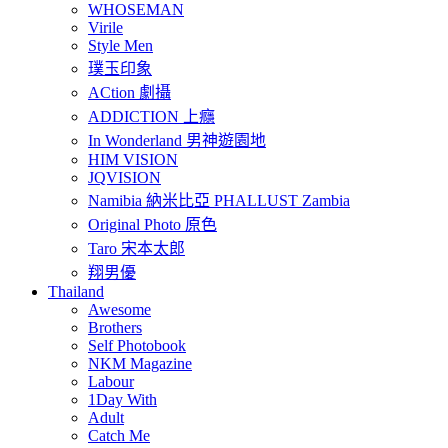
WHOSEMAN
Virile
Style Men
璞玉印象
ACtion 劇攝
ADDICTION 上癮
In Wonderland 男神遊園地
HIM VISION
JQVISION
Namibia 納米比亞 PHALLUST Zambia
Original Photo 原色
Taro 宋本太郎
翔男優
Thailand
Awesome
Brothers
Self Photobook
NKM Magazine
Labour
1Day With
Adult
Catch Me