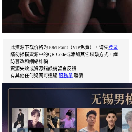
此资源下载价格为
10
M Point（VIP免費），请先
登录
請勿掃描資源中的QR Code或添加其它聯繫方式，謹
防篡改和網絡詐騙
資源失效或資源錯誤請留言反饋
有其他任何疑問可透過
服務單
聯繫