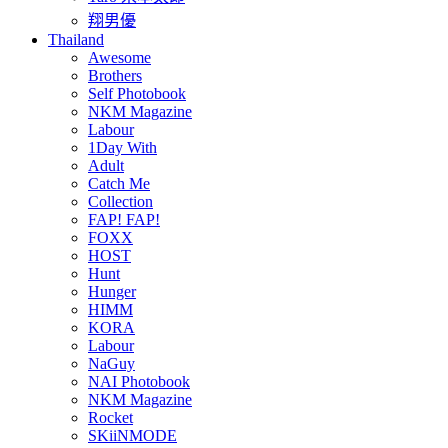
翔男優
Thailand
Awesome
Brothers
Self Photobook
NKM Magazine
Labour
1Day With
Adult
Catch Me
Collection
FAP! FAP!
FOXX
HOST
Hunt
Hunger
HIMM
KORA
Labour
NaGuy
NAI Photobook
NKM Magazine
Rocket
SKiiNMODE