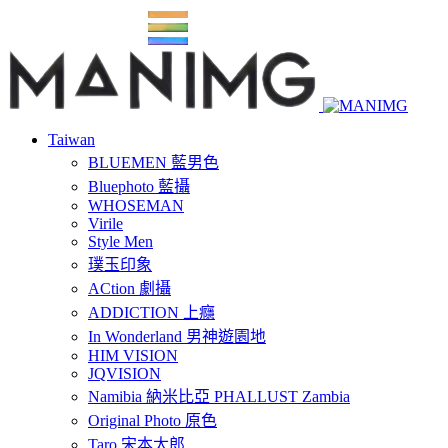
Taiwan
BLUEMEN 藍男色
Bluephoto 藍攝
WHOSEMAN
Virile
Style Men
璞玉印象
ACtion 劇攝
ADDICTION 上癮
In Wonderland 男神遊園地
HIM VISION
JQVISION
Namibia 納米比亞 PHALLUST Zambia
Original Photo 原色
Taro 宋本太郎