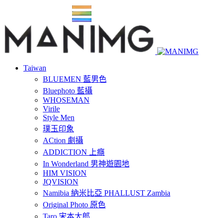
Taiwan
BLUEMEN 藍男色
Bluephoto 藍攝
WHOSEMAN
Virile
Style Men
璞玉印象
ACtion 劇攝
ADDICTION 上癮
In Wonderland 男神遊園地
HIM VISION
JQVISION
Namibia 納米比亞 PHALLUST Zambia
Original Photo 原色
Taro 宋本太郎