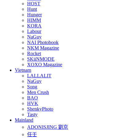
HOST
Hunt
Hunger
HIMM
KORA
Labour
NaGuy
NAI Photobook
NKM Magazine
Rocket
SKiiNMODE
XOXO Magazine
Vietnam
LALLALIT
NaGuy
Song
Men Crush
BAO
HVK
ShenkyPhoto
Tasty
Mainland
ADONISJING 劉京
任壬