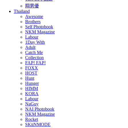
翔男優
Thailand
Awesome
Brothers
Self Photobook
NKM Magazine
Labour
1Day With
Adult
Catch Me
Collection
FAP! FAP!
FOXX
HOST
Hunt
Hunger
HIMM
KORA
Labour
NaGuy
NAI Photobook
NKM Magazine
Rocket
SKiiNMODE