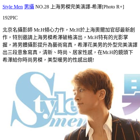
Style Men
男攝
NO.28 上海男模完美演譯-希澤[Photo R+]
192PIC
北京名攝影師 Mr.H傾心力作，Mr.H於上海奧爾加官邸最新創
作，特別邀請上海男模希澤破格演出，Mr.H特有的光影掌
握，將男體攝影提升為藝術寫真，希澤花美男的外型完美演譯
出三段意象寫真，清新、時尚、居家性感，在Mr.H的鏡頭下
希澤給你時尚男模，美型暖男的性感出鏡!