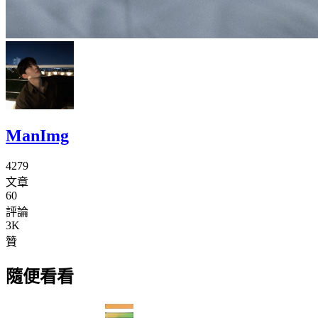
ManImg
4279
文章
60
評論
3K
贊
隨便看看