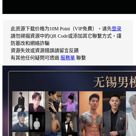
此资源下载价格为
10
M Point（VIP免費），请先
登录
請勿掃描資源中的QR Code或添加其它聯繫方式，謹
防篡改和網絡詐騙
資源失效或資源錯誤請留言反饋
有其他任何疑問可透過
服務單
聯繫