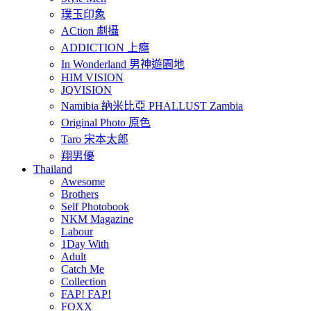
璞玉印象
ACtion 劇攝
ADDICTION 上癮
In Wonderland 男神遊園地
HIM VISION
JQVISION
Namibia 納米比亞 PHALLUST Zambia
Original Photo 原色
Taro 宋本太郎
翔男優
Thailand
Awesome
Brothers
Self Photobook
NKM Magazine
Labour
1Day With
Adult
Catch Me
Collection
FAP! FAP!
FOXX