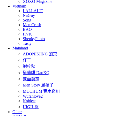
XOXO Magazine
Vietnam
LALLALIT
NaGuy
Song
Men Crush
BAO
HVK
ShenkyPhoto
Tasty
Mainland
ADONISJING 劉京
任壬
謝梓秋
道仙騏 DaoXQ
蒙面莮神
Men Story 風孩子
MUCHUM 壹木巡川
Wufanlove2
Noblest
HIGH 嗨
Other