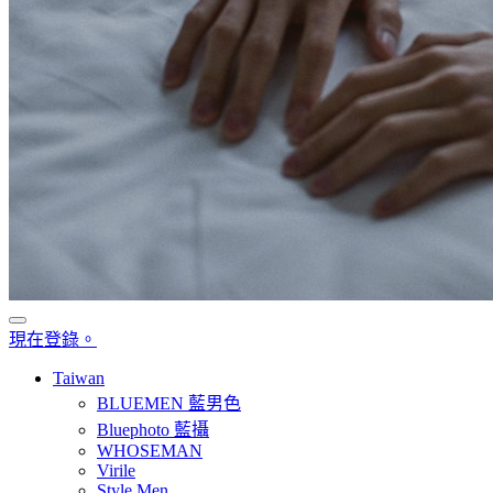
現在登錄。
Taiwan
BLUEMEN 藍男色
Bluephoto 藍攝
WHOSEMAN
Virile
Style Men