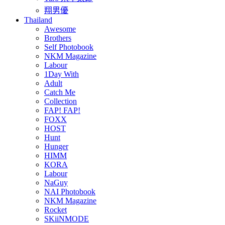
翔男優
Thailand
Awesome
Brothers
Self Photobook
NKM Magazine
Labour
1Day With
Adult
Catch Me
Collection
FAP! FAP!
FOXX
HOST
Hunt
Hunger
HIMM
KORA
Labour
NaGuy
NAI Photobook
NKM Magazine
Rocket
SKiiNMODE