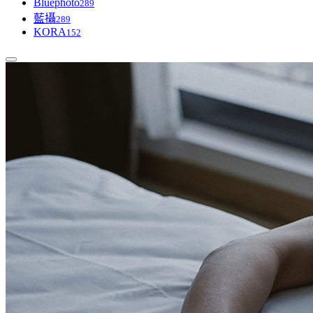
Bluephoto
289
藍攝
289
KORA
152