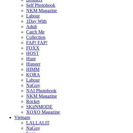
Self Photobook
NKM Magazine
Labour
1Day With
Adult
Catch Me
Collection
FAP! FAP!
FOXX
HOST
Hunt
Hunger
HIMM
KORA
Labour
NaGuy
NAI Photobook
NKM Magazine
Rocket
SKiiNMODE
XOXO Magazine
Vietnam
LALLALIT
NaGuy