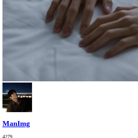
ManImg
4279