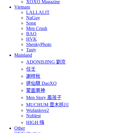
XOXO Magazine
Vietnam
LALLALIT
NaGuy
Song
Men Crush
BAO
HVK
ShenkyPhoto
Tasty
Mainland
ADONISJING 劉京
任壬
謝梓秋
道仙騏 DaoXQ
蒙面莮神
Men Story 風孩子
MUCHUM 壹木巡川
Wufanlove2
Noblest
HIGH 嗨
Other