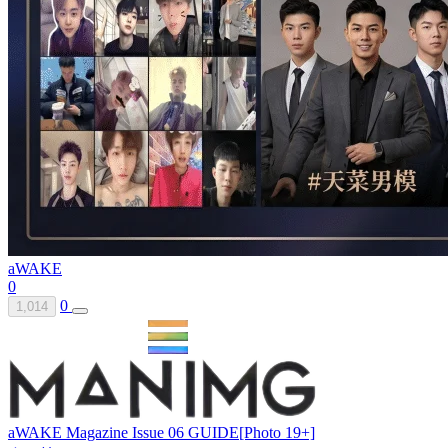
aWAKE
0
0
1,014
aWAKE Magazine Issue 06 GUIDE[Photo 19+]