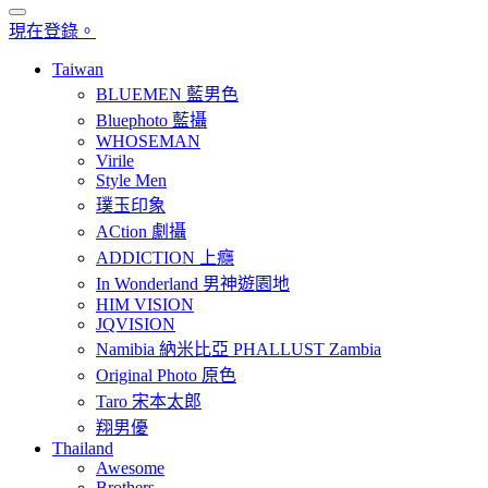
現在登錄。
Taiwan
BLUEMEN 藍男色
Bluephoto 藍攝
WHOSEMAN
Virile
Style Men
璞玉印象
ACtion 劇攝
ADDICTION 上癮
In Wonderland 男神遊園地
HIM VISION
JQVISION
Namibia 納米比亞 PHALLUST Zambia
Original Photo 原色
Taro 宋本太郎
翔男優
Thailand
Awesome
Brothers