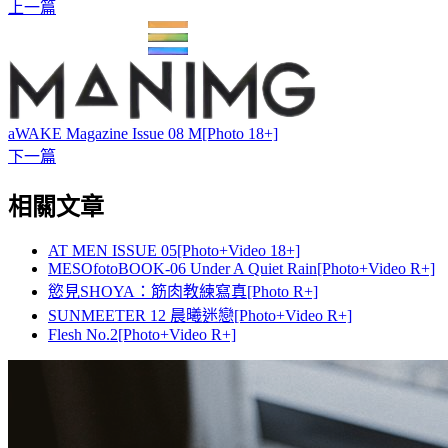
上一篇
aWAKE Magazine Issue 08 M[Photo 18+]
下一篇
相關文章
AT MEN ISSUE 05[Photo+Video 18+]
MESOfotoBOOK-06 Under A Quiet Rain[Photo+Video R+]
慾見SHOYA：筋肉教練寫真[Photo R+]
SUNMEETER 12 晨曦迷戀[Photo+Video R+]
Flesh No.2[Photo+Video R+]