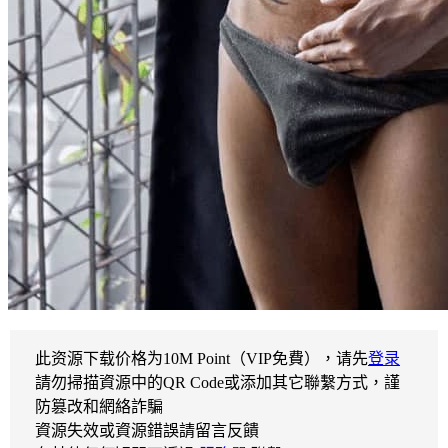
此资源下载价格为
10
M Point（VIP免費），请先
登录
請勿掃描資源中的QR Code或添加其它聯繫方式，謹
防篡改和網絡詐騙
資源失效或資源錯誤請留言反饋