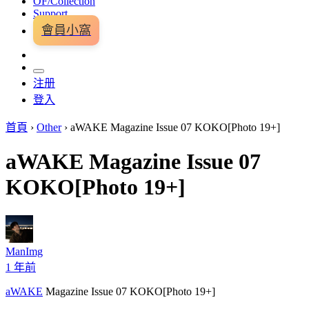
OF/Collection
Support
會員小窩
注册
登入
首頁
›
Other
›
aWAKE Magazine Issue 07 KOKO[Photo 19+]
aWAKE Magazine Issue 07
KOKO[Photo 19+]
ManImg
1 年前
aWAKE
Magazine Issue 07 KOKO[Photo 19+]