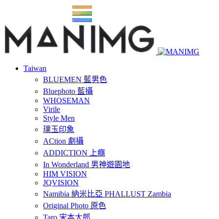
Taiwan
BLUEMEN 藍男色
Bluephoto 藍攝
WHOSEMAN
Virile
Style Men
璞玉印象
ACtion 劇攝
ADDICTION 上癮
In Wonderland 男神遊園地
HIM VISION
JQVISION
Namibia 納米比亞 PHALLUST Zambia
Original Photo 原色
Taro 宋本太郎