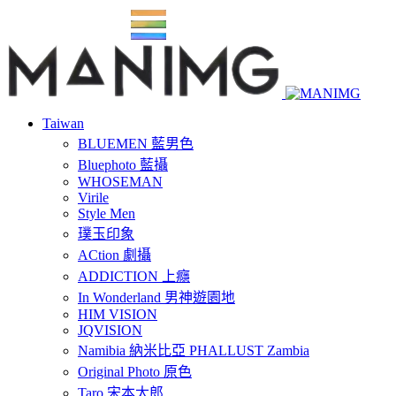
Taiwan
BLUEMEN 藍男色
Bluephoto 藍攝
WHOSEMAN
Virile
Style Men
璞玉印象
ACtion 劇攝
ADDICTION 上癮
In Wonderland 男神遊園地
HIM VISION
JQVISION
Namibia 納米比亞 PHALLUST Zambia
Original Photo 原色
Taro 宋本太郎