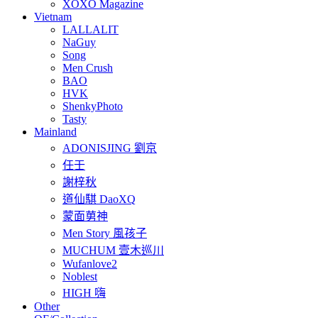
XOXO Magazine
Vietnam
LALLALIT
NaGuy
Song
Men Crush
BAO
HVK
ShenkyPhoto
Tasty
Mainland
ADONISJING 劉京
任壬
謝梓秋
道仙騏 DaoXQ
蒙面莮神
Men Story 風孩子
MUCHUM 壹木巡川
Wufanlove2
Noblest
HIGH 嗨
Other