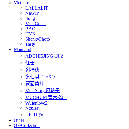
Vietnam
LALLALIT
NaGuy
Song
Men Crush
BAO
HVK
ShenkyPhoto
Tasty
Mainland
ADONISJING 劉京
任壬
謝梓秋
道仙騏 DaoXQ
蒙面莮神
Men Story 風孩子
MUCHUM 壹木巡川
Wufanlove2
Noblest
HIGH 嗨
Other
OF/Collection