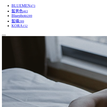
BLUEMEN
473
藍男色
463
Bluephoto
289
藍攝
289
KORA
152