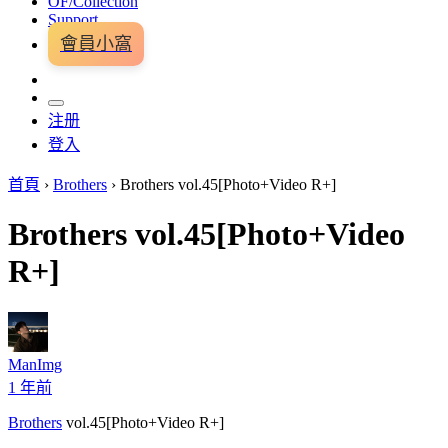
OF/Collection
Support
會員小窩
注册
登入
首頁
›
Brothers
›
Brothers vol.45[Photo+Video R+]
Brothers vol.45[Photo+Video
R+]
ManImg
1 年前
Brothers
vol.45[Photo+Video R+]