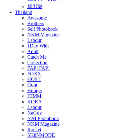
翔男優
Thailand
Awesome
Brothers
Self Photobook
NKM Magazine
Labour
1Day With
Adult
Catch Me
Collection
FAP! FAP!
FOXX
HOST
Hunt
Hunger
HIMM
KORA
Labour
NaGuy
NAI Photobook
NKM Magazine
Rocket
SKiiNMODE