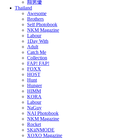
翔男優
Thailand
Awesome
Brothers
Self Photobook
NKM Magazine
Labour
1Day With
Adult
Catch Me
Collection
FAP! FAP!
FOXX
HOST
Hunt
Hunger
HIMM
KORA
Labour
NaGuy
NAI Photobook
NKM Magazine
Rocket
SKiiNMODE
XOXO Magazine