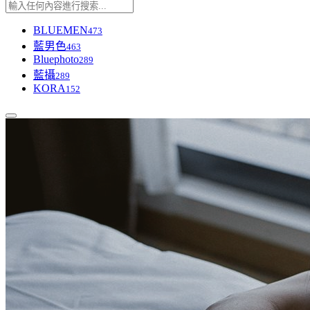
BLUEMEN
473
藍男色
463
Bluephoto
289
藍攝
289
KORA
152