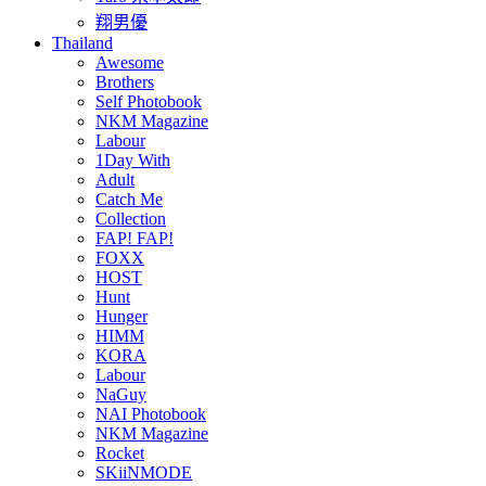
翔男優
Thailand
Awesome
Brothers
Self Photobook
NKM Magazine
Labour
1Day With
Adult
Catch Me
Collection
FAP! FAP!
FOXX
HOST
Hunt
Hunger
HIMM
KORA
Labour
NaGuy
NAI Photobook
NKM Magazine
Rocket
SKiiNMODE