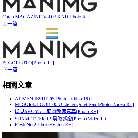
Catch MAGAZINE Vol.02 KAD[Photo R+]
上一篇
POLOPLUTO[Photo R+]
下一篇
相關文章
AT MEN ISSUE 05[Photo+Video 18+]
MESOfotoBOOK-06 Under A Quiet Rain[Photo+Video R+]
慾見SHOYA：筋肉教練寫真[Photo R+]
SUNMEETER 12 晨曦迷戀[Photo+Video R+]
Flesh No.2[Photo+Video R+]