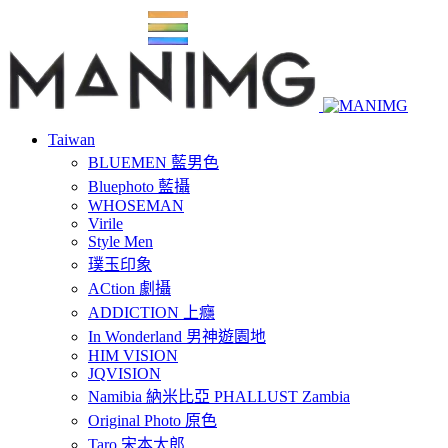
Taiwan
BLUEMEN 藍男色
Bluephoto 藍攝
WHOSEMAN
Virile
Style Men
璞玉印象
ACtion 劇攝
ADDICTION 上癮
In Wonderland 男神遊園地
HIM VISION
JQVISION
Namibia 納米比亞 PHALLUST Zambia
Original Photo 原色
Taro 宋本太郎