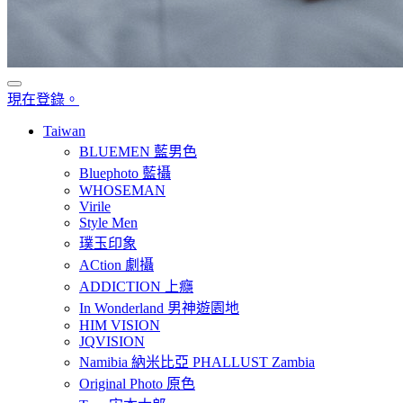
現在登錄。
Taiwan
BLUEMEN 藍男色
Bluephoto 藍攝
WHOSEMAN
Virile
Style Men
璞玉印象
ACtion 劇攝
ADDICTION 上癮
In Wonderland 男神遊園地
HIM VISION
JQVISION
Namibia 納米比亞 PHALLUST Zambia
Original Photo 原色