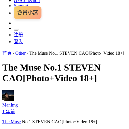
OF/Collection
Support
會員小窩
注册
登入
首頁
›
Other
›
The Muse No.1 STEVEN CAO[Photo+Video 18+]
The Muse No.1 STEVEN
CAO[Photo+Video 18+]
ManImg
1 年前
The Muse
No.1 STEVEN CAO[Photo+Video 18+]