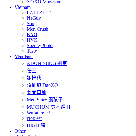
XOXO Magazine
Vietnam
LALLALIT
NaGuy
Song
Men Crush
BAO
HVK
ShenkyPhoto
Tasty
Mainland
ADONISJING 劉京
任壬
謝梓秋
道仙騏 DaoXQ
蒙面莮神
Men Story 風孩子
MUCHUM 壹木巡川
Wufanlove2
Noblest
HIGH 嗨
Other