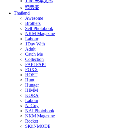
Taro 宋本太郎
翔男優
Thailand
Awesome
Brothers
Self Photobook
NKM Magazine
Labour
1Day With
Adult
Catch Me
Collection
FAP! FAP!
FOXX
HOST
Hunt
Hunger
HIMM
KORA
Labour
NaGuy
NAI Photobook
NKM Magazine
Rocket
SKiiNMODE