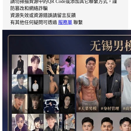
請勿掃描資源中的QR Code或添加其它聯繫方式，謹
防篡改和網絡詐騙
資源失效或資源錯誤請留言反饋
有其他任何疑問可透過
服務單
聯繫