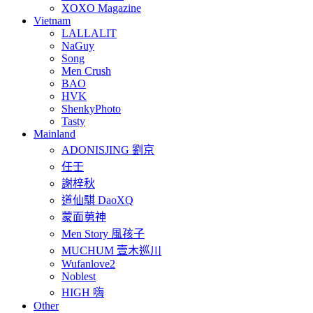
XOXO Magazine
Vietnam
LALLALIT
NaGuy
Song
Men Crush
BAO
HVK
ShenkyPhoto
Tasty
Mainland
ADONISJING 劉京
任壬
謝梓秋
道仙騏 DaoXQ
蒙面莮神
Men Story 風孩子
MUCHUM 壹木巡川
Wufanlove2
Noblest
HIGH 嗨
Other