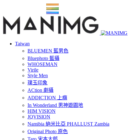
Taiwan
BLUEMEN 藍男色
Bluephoto 藍攝
WHOSEMAN
Virile
Style Men
璞玉印象
ACtion 劇攝
ADDICTION 上癮
In Wonderland 男神遊園地
HIM VISION
JQVISION
Namibia 納米比亞 PHALLUST Zambia
Original Photo 原色
Taro 宋本太郎