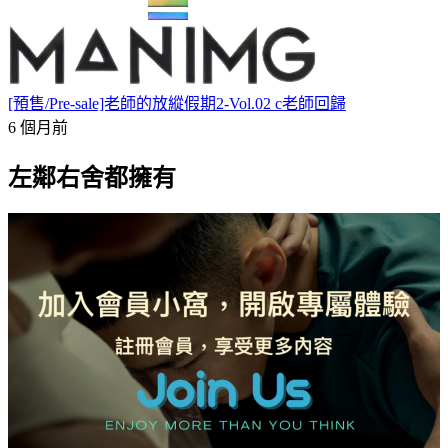
[預售/Pre-sale]老師的放縱假期2-Vol.02 c老師回歸
6 個月前
左鄰右舍都擁有