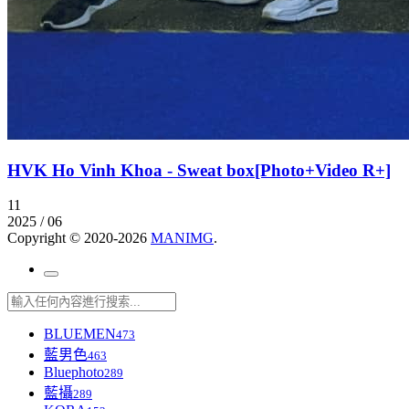
HVK Ho Vinh Khoa - Sweat box[Photo+Video R+]
11
2025 / 06
Copyright © 2020-2026
MANIMG
.
BLUEMEN
473
藍男色
463
Bluephoto
289
藍攝
289