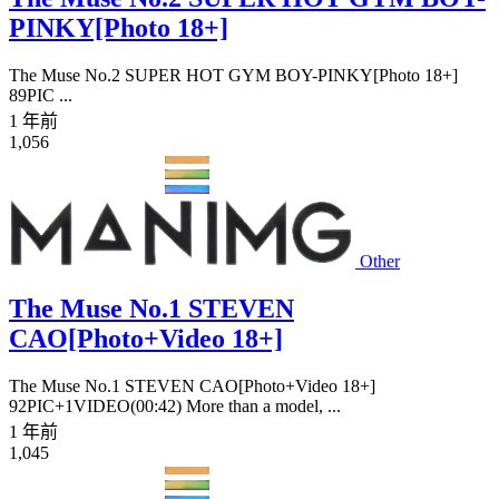
PINKY[Photo 18+]
The Muse No.2 SUPER HOT GYM BOY-PINKY[Photo 18+]
89PIC ...
1 年前
1,056
Other
The Muse No.1 STEVEN
CAO[Photo+Video 18+]
The Muse No.1 STEVEN CAO[Photo+Video 18+]
92PIC+1VIDEO(00:42) More than a model, ...
1 年前
1,045