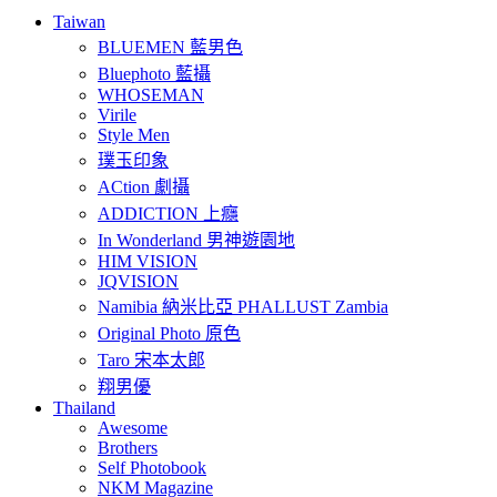
Taiwan
BLUEMEN 藍男色
Bluephoto 藍攝
WHOSEMAN
Virile
Style Men
璞玉印象
ACtion 劇攝
ADDICTION 上癮
In Wonderland 男神遊園地
HIM VISION
JQVISION
Namibia 納米比亞 PHALLUST Zambia
Original Photo 原色
Taro 宋本太郎
翔男優
Thailand
Awesome
Brothers
Self Photobook
NKM Magazine