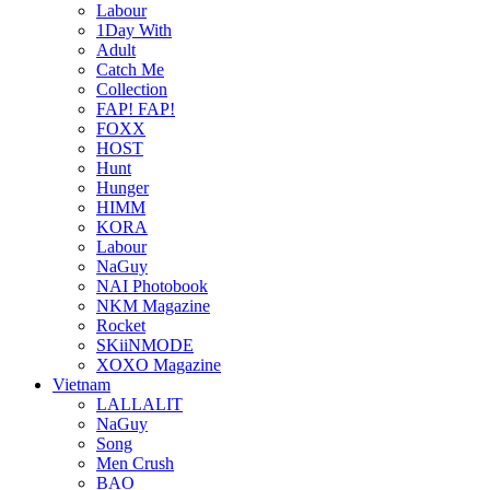
Labour
1Day With
Adult
Catch Me
Collection
FAP! FAP!
FOXX
HOST
Hunt
Hunger
HIMM
KORA
Labour
NaGuy
NAI Photobook
NKM Magazine
Rocket
SKiiNMODE
XOXO Magazine
Vietnam
LALLALIT
NaGuy
Song
Men Crush
BAO