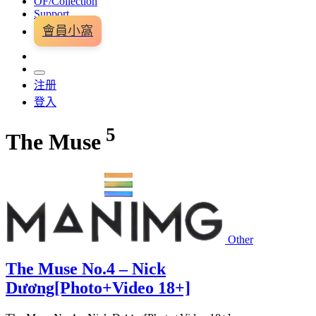
OF/Collection
Support
會員小窩
注册
登入
5
The Muse
Other
The Muse No.4 – Nick
Dương[Photo+Video 18+]