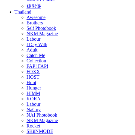
翔男優
Thailand
Awesome
Brothers
Self Photobook
NKM Magazine
Labour
1Day With
Adult
Catch Me
Collection
FAP! FAP!
FOXX
HOST
Hunt
Hunger
HIMM
KORA
Labour
NaGuy
NAI Photobook
NKM Magazine
Rocket
SKiiNMODE