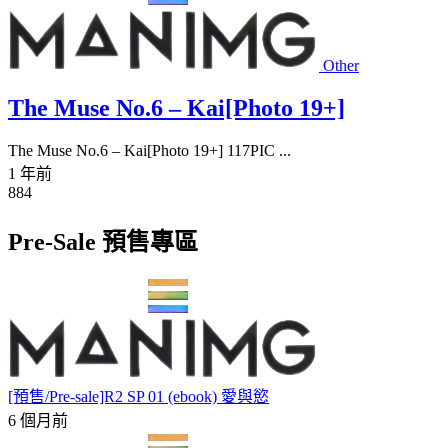
Other
The Muse No.6 – Kai[Photo 19+]
The Muse No.6 – Kai[Photo 19+] 117PIC ...
1 年前
884
Pre-Sale 預售專區
[預售/Pre-sale]R2 SP 01 (ebook) 愛與慾
6 個月前