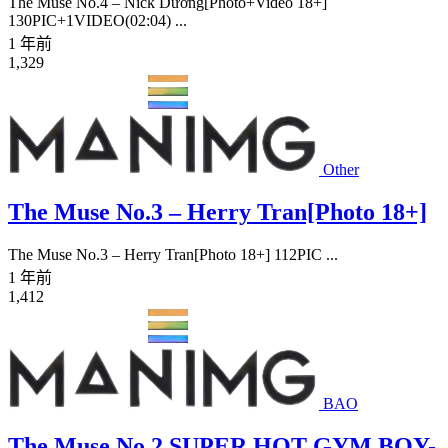
The Muse No.4 – Nick Dương[Photo+Video 18+]
130PIC+1VIDEO(02:04) ...
1 年前
1,329
Other
The Muse No.3 – Herry Tran[Photo 18+]
The Muse No.3 – Herry Tran[Photo 18+] 112PIC ...
1 年前
1,412
BAO
The Muse No.2 SUPER HOT GYM BOY-