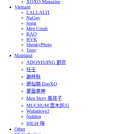
XOXO Magazine
Vietnam
LALLALIT
NaGuy
Song
Men Crush
BAO
HVK
ShenkyPhoto
Tasty
Mainland
ADONISJING 劉京
任壬
謝梓秋
道仙騏 DaoXQ
蒙面莮神
Men Story 風孩子
MUCHUM 壹木巡川
Wufanlove2
Noblest
HIGH 嗨
Other