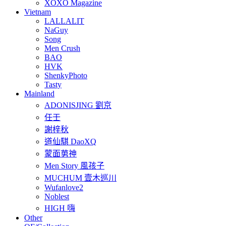
XOXO Magazine
Vietnam
LALLALIT
NaGuy
Song
Men Crush
BAO
HVK
ShenkyPhoto
Tasty
Mainland
ADONISJING 劉京
任壬
謝梓秋
道仙騏 DaoXQ
蒙面莮神
Men Story 風孩子
MUCHUM 壹木巡川
Wufanlove2
Noblest
HIGH 嗨
Other