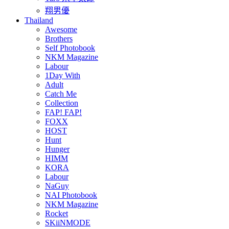
翔男優
Thailand
Awesome
Brothers
Self Photobook
NKM Magazine
Labour
1Day With
Adult
Catch Me
Collection
FAP! FAP!
FOXX
HOST
Hunt
Hunger
HIMM
KORA
Labour
NaGuy
NAI Photobook
NKM Magazine
Rocket
SKiiNMODE