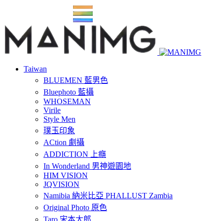
Taiwan
BLUEMEN 藍男色
Bluephoto 藍攝
WHOSEMAN
Virile
Style Men
璞玉印象
ACtion 劇攝
ADDICTION 上癮
In Wonderland 男神遊園地
HIM VISION
JQVISION
Namibia 納米比亞 PHALLUST Zambia
Original Photo 原色
Taro 宋本太郎