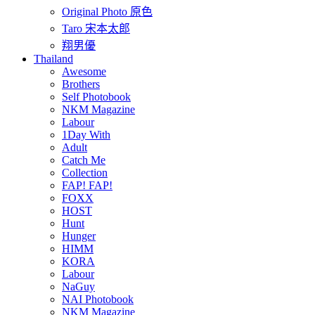
Original Photo 原色
Taro 宋本太郎
翔男優
Thailand
Awesome
Brothers
Self Photobook
NKM Magazine
Labour
1Day With
Adult
Catch Me
Collection
FAP! FAP!
FOXX
HOST
Hunt
Hunger
HIMM
KORA
Labour
NaGuy
NAI Photobook
NKM Magazine