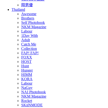
翔男優
Thailand
Awesome
Brothers
Self Photobook
NKM Magazine
Labour
1Day With
Adult
Catch Me
Collection
FAP! FAP!
FOXX
HOST
Hunt
Hunger
HIMM
KORA
Labour
NaGuy
NAI Photobook
NKM Magazine
Rocket
SKiiNMODE