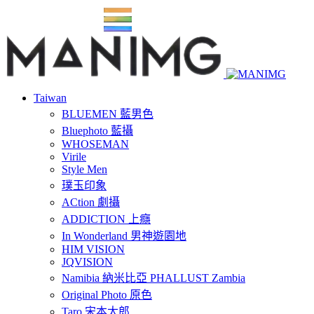
Taiwan
BLUEMEN 藍男色
Bluephoto 藍攝
WHOSEMAN
Virile
Style Men
璞玉印象
ACtion 劇攝
ADDICTION 上癮
In Wonderland 男神遊園地
HIM VISION
JQVISION
Namibia 納米比亞 PHALLUST Zambia
Original Photo 原色
Taro 宋本太郎