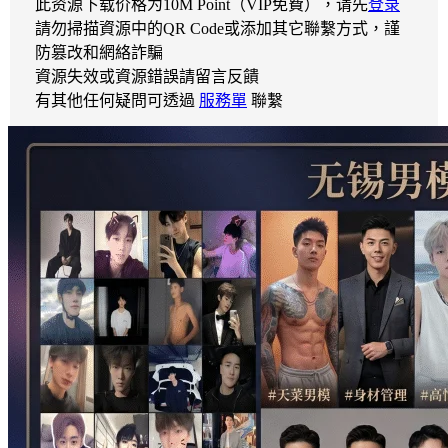
此资源下载价格为
10
M Point（VIP免費），请先
登录
請勿掃描資源中的QR Code或添加其它聯繫方式，謹
防篡改和網絡詐騙
資源失效或資源錯誤請留言反饋
有其他任何疑問可透過
服務單
聯繫