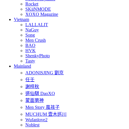
Rocket
SKiiNMODE
XOXO Magazine
Vietnam
LALLALIT
NaGuy
Song
Men Crush
BAO
HVK
ShenkyPhoto
Tasty
Mainland
ADONISJING 劉京
任壬
謝梓秋
道仙騏 DaoXQ
蒙面莮神
Men Story 風孩子
MUCHUM 壹木巡川
Wufanlove2
Noblest