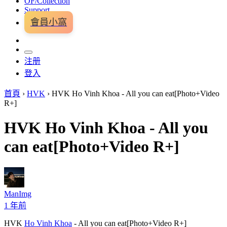
OF/Collection
Support
會員小窩
注册
登入
首頁
›
HVK
›
HVK Ho Vinh Khoa - All you can eat[Photo+Video
R+]
HVK Ho Vinh Khoa - All you
can eat[Photo+Video R+]
ManImg
1 年前
HVK
Ho Vinh Khoa
- All you can eat[Photo+Video R+]