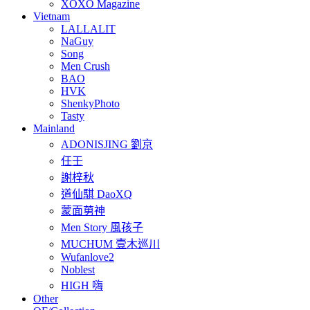
XOXO Magazine
Vietnam
LALLALIT
NaGuy
Song
Men Crush
BAO
HVK
ShenkyPhoto
Tasty
Mainland
ADONISJING 劉京
任壬
謝梓秋
道仙騏 DaoXQ
蒙面莮神
Men Story 風孩子
MUCHUM 壹木巡川
Wufanlove2
Noblest
HIGH 嗨
Other