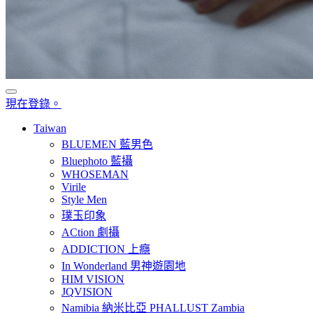
現在登錄。
Taiwan
BLUEMEN 藍男色
Bluephoto 藍攝
WHOSEMAN
Virile
Style Men
璞玉印象
ACtion 劇攝
ADDICTION 上癮
In Wonderland 男神遊園地
HIM VISION
JQVISION
Namibia 納米比亞 PHALLUST Zambia