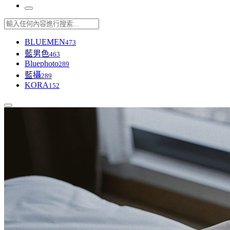
BLUEMEN
473
藍男色
463
Bluephoto
289
藍攝
289
KORA
152