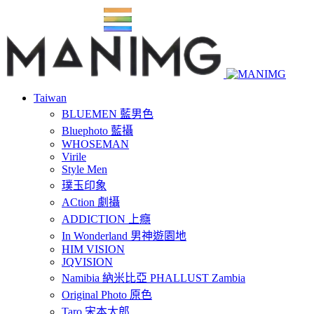
Taiwan
BLUEMEN 藍男色
Bluephoto 藍攝
WHOSEMAN
Virile
Style Men
璞玉印象
ACtion 劇攝
ADDICTION 上癮
In Wonderland 男神遊園地
HIM VISION
JQVISION
Namibia 納米比亞 PHALLUST Zambia
Original Photo 原色
Taro 宋本太郎