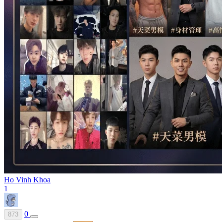
Ho Vinh Khoa
1
0
873