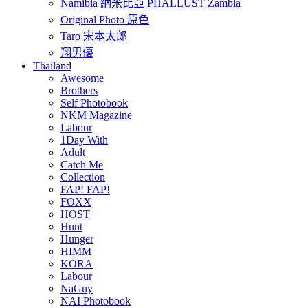
Namibia 納米比亞 PHALLUST Zambia
Original Photo 原色
Taro 宋本太郎
翔男優
Thailand
Awesome
Brothers
Self Photobook
NKM Magazine
Labour
1Day With
Adult
Catch Me
Collection
FAP! FAP!
FOXX
HOST
Hunt
Hunger
HIMM
KORA
Labour
NaGuy
NAI Photobook