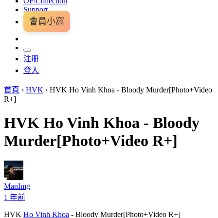
OF/Collection
Support
會員小窩
注册
登入
首頁
›
HVK
›
HVK Ho Vinh Khoa - Bloody Murder[Photo+Video
R+]
HVK Ho Vinh Khoa - Bloody
Murder[Photo+Video R+]
ManImg
1 年前
HVK
Ho Vinh Khoa
- Bloody Murder[Photo+Video R+]