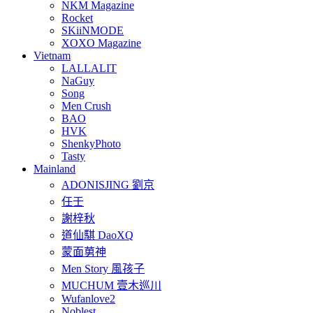
NKM Magazine
Rocket
SKiiNMODE
XOXO Magazine
Vietnam
LALLALIT
NaGuy
Song
Men Crush
BAO
HVK
ShenkyPhoto
Tasty
Mainland
ADONISJING 劉京
任壬
謝梓秋
道仙騏 DaoXQ
蒙面莮神
Men Story 風孩子
MUCHUM 壹木巡川
Wufanlove2
Noblest