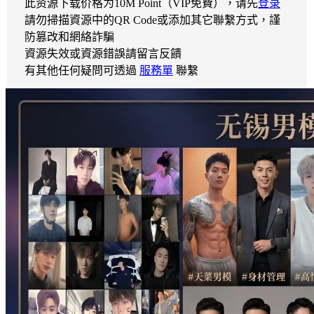
此资源下载价格为
10
M Point（VIP免費），请先
登录
請勿掃描資源中的QR Code或添加其它聯繫方式，謹
防篡改和網絡詐騙
資源失效或資源錯誤請留言反饋
有其他任何疑問可透過
服務單
聯繫