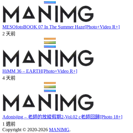
MESOfotoBOOK 07 In The Summer Haze[Photo+Video R+]
2 天前
HiMM 36 – EARTH[Photo+Video R+]
4 天前
Adonisjing – 老師的放縱假期2-Vol.02 c老師回歸[Photo 18+]
1 週前
Copyright © 2020-2026
MANIMG
.