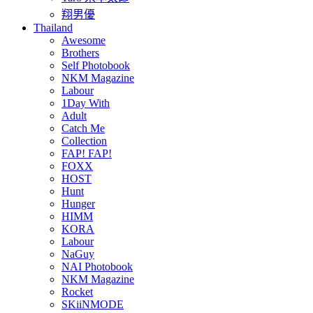
翔男優
Thailand
Awesome
Brothers
Self Photobook
NKM Magazine
Labour
1Day With
Adult
Catch Me
Collection
FAP! FAP!
FOXX
HOST
Hunt
Hunger
HIMM
KORA
Labour
NaGuy
NAI Photobook
NKM Magazine
Rocket
SKiiNMODE