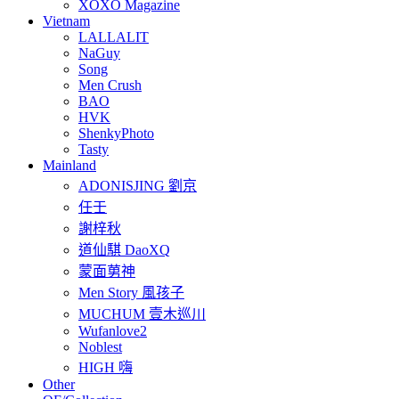
XOXO Magazine
Vietnam
LALLALIT
NaGuy
Song
Men Crush
BAO
HVK
ShenkyPhoto
Tasty
Mainland
ADONISJING 劉京
任壬
謝梓秋
道仙騏 DaoXQ
蒙面莮神
Men Story 風孩子
MUCHUM 壹木巡川
Wufanlove2
Noblest
HIGH 嗨
Other