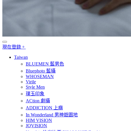
現在登錄。
Taiwan
BLUEMEN 藍男色
Bluephoto 藍攝
WHOSEMAN
Virile
Style Men
璞玉印象
ACtion 劇攝
ADDICTION 上癮
In Wonderland 男神遊園地
HIM VISION
JQVISION