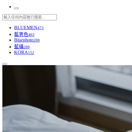
BLUEMEN
473
藍男色
463
Bluephoto
289
藍攝
289
KORA
152