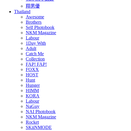
翔男優
Thailand
Awesome
Brothers
Self Photobook
NKM Magazine
Labour
1Day With
Adult
Catch Me
Collection
FAP! FAP!
FOXX
HOST
Hunt
Hunger
HIMM
KORA
Labour
NaGuy
NAI Photobook
NKM Magazine
Rocket
SKiiNMODE