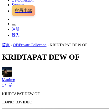
OF/Collection
Support
會員小窩
注册
登入
首頁
›
OF/Private Collection
›
KRIDTAPAT DEW OF
KRIDTAPAT DEW OF
ManImg
1 年前
KRIDTAPAT DEW OF
139PIC+33VIDEO