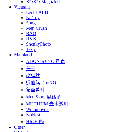
XOXO Magazine
Vietnam
LALLALIT
NaGuy
Song
Men Crush
BAO
HVK
ShenkyPhoto
Tasty
Mainland
ADONISJING 劉京
任壬
謝梓秋
道仙騏 DaoXQ
蒙面莮神
Men Story 風孩子
MUCHUM 壹木巡川
Wufanlove2
Noblest
HIGH 嗨
Other