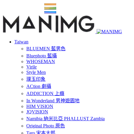
Taiwan
BLUEMEN 藍男色
Bluephoto 藍攝
WHOSEMAN
Virile
Style Men
璞玉印象
ACtion 劇攝
ADDICTION 上癮
In Wonderland 男神遊園地
HIM VISION
JQVISION
Namibia 納米比亞 PHALLUST Zambia
Original Photo 原色
Taro 宋本太郎