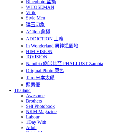
Bluephoto 藍攝
WHOSEMAN
Virile
Style Men
璞玉印象
ACtion 劇攝
ADDICTION 上癮
In Wonderland 男神遊園地
HIM VISION
JQVISION
Namibia 納米比亞 PHALLUST Zambia
Original Photo 原色
Taro 宋本太郎
翔男優
Thailand
Awesome
Brothers
Self Photobook
NKM Magazine
Labour
1Day With
Adult