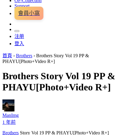
OF/Collection
Support
會員小窩
注册
登入
首頁
›
Brothers
›
Brothers Story Vol 19 PP &
PHAYU[Photo+Video R+]
Brothers Story Vol 19 PP &
PHAYU[Photo+Video R+]
ManImg
1 年前
Brothers
Story Vol 19 PP & PHAYU[Photo+Video R+]