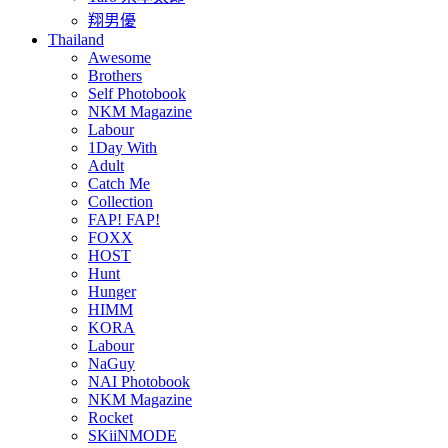
翔男優
Thailand
Awesome
Brothers
Self Photobook
NKM Magazine
Labour
1Day With
Adult
Catch Me
Collection
FAP! FAP!
FOXX
HOST
Hunt
Hunger
HIMM
KORA
Labour
NaGuy
NAI Photobook
NKM Magazine
Rocket
SKiiNMODE