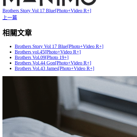
Brothers Story Vol 17 Blue[Photo+Video R+]
上一篇
相關文章
Brothers Story Vol 17 Blue[Photo+Video R+]
Brothers vol.45[Photo+Video R+]
Brothers Vol.09[Photo 19+]
Brothers Vol.44 Gon[Photo+Video R+]
Brothers Vol.43 James[Photo+Video R+]