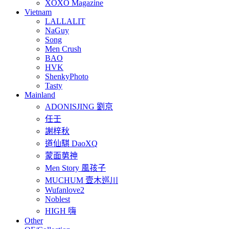
XOXO Magazine
Vietnam
LALLALIT
NaGuy
Song
Men Crush
BAO
HVK
ShenkyPhoto
Tasty
Mainland
ADONISJING 劉京
任壬
謝梓秋
道仙騏 DaoXQ
蒙面莮神
Men Story 風孩子
MUCHUM 壹木巡川
Wufanlove2
Noblest
HIGH 嗨
Other