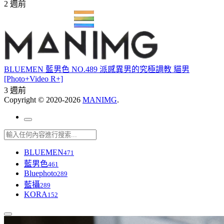
2 週前
BLUEMEN 藍男色 NO.489 派感異男的究極調教 貓男
[Photo+Video R+]
3 週前
Copyright © 2020-2026
MANIMG
.
BLUEMEN
471
藍男色
461
Bluephoto
289
藍攝
289
KORA
152