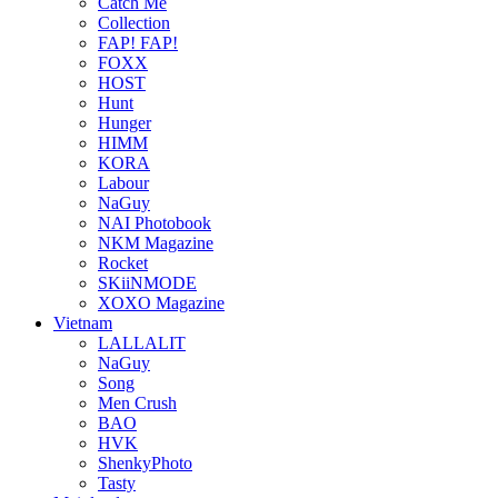
Catch Me
Collection
FAP! FAP!
FOXX
HOST
Hunt
Hunger
HIMM
KORA
Labour
NaGuy
NAI Photobook
NKM Magazine
Rocket
SKiiNMODE
XOXO Magazine
Vietnam
LALLALIT
NaGuy
Song
Men Crush
BAO
HVK
ShenkyPhoto
Tasty