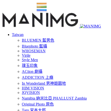
Taiwan
BLUEMEN 藍男色
Bluephoto 藍攝
WHOSEMAN
Virile
Style Men
璞玉印象
ACtion 劇攝
ADDICTION 上癮
In Wonderland 男神遊園地
HIM VISION
JQVISION
Namibia 納米比亞 PHALLUST Zambia
Original Photo 原色
Taro 宋本太郎