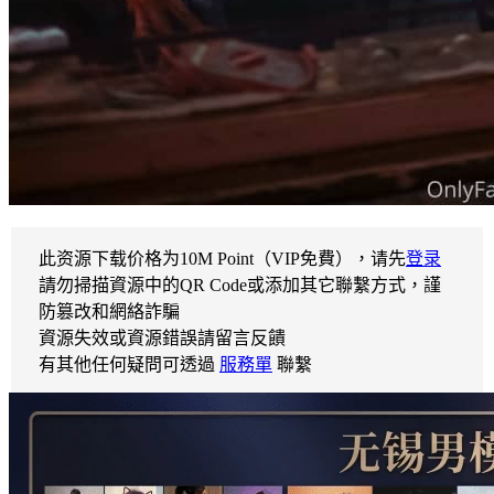
此资源下载价格为
10
M Point（VIP免費），请先
登录
請勿掃描資源中的QR Code或添加其它聯繫方式，謹
防篡改和網絡詐騙
資源失效或資源錯誤請留言反饋
有其他任何疑問可透過
服務單
聯繫