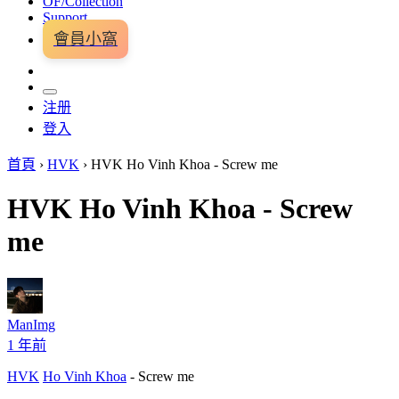
OF/Collection
Support
會員小窩
注册
登入
首頁
›
HVK
›
HVK Ho Vinh Khoa - Screw me
HVK Ho Vinh Khoa - Screw
me
ManImg
1 年前
HVK
Ho Vinh Khoa
- Screw me