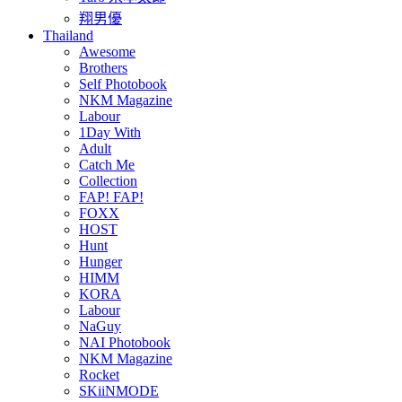
翔男優
Thailand
Awesome
Brothers
Self Photobook
NKM Magazine
Labour
1Day With
Adult
Catch Me
Collection
FAP! FAP!
FOXX
HOST
Hunt
Hunger
HIMM
KORA
Labour
NaGuy
NAI Photobook
NKM Magazine
Rocket
SKiiNMODE