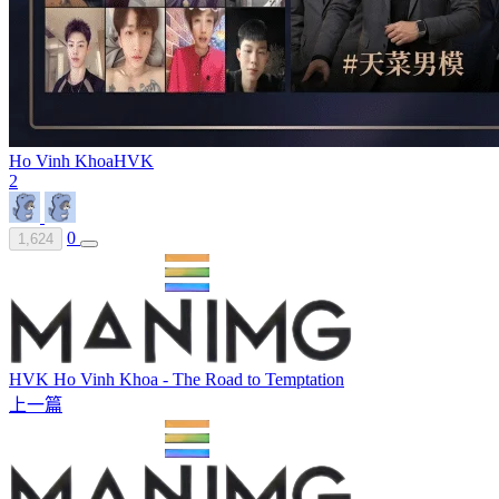
Ho Vinh Khoa
HVK
2
0
1,624
HVK Ho Vinh Khoa - The Road to Temptation
上一篇