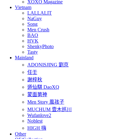
XOXO Magazine
Vietnam
LALLALIT
NaGuy
Song
Men Crush
BAO
HVK
ShenkyPhoto
Tasty
Mainland
ADONISJING 劉京
任壬
謝梓秋
道仙騏 DaoXQ
蒙面莮神
Men Story 風孩子
MUCHUM 壹木巡川
Wufanlove2
Noblest
HIGH 嗨
Other