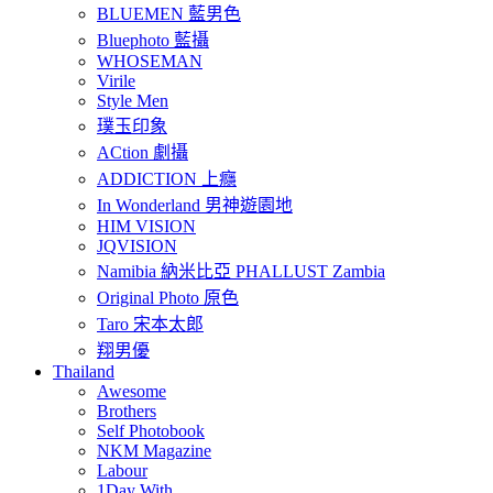
BLUEMEN 藍男色
Bluephoto 藍攝
WHOSEMAN
Virile
Style Men
璞玉印象
ACtion 劇攝
ADDICTION 上癮
In Wonderland 男神遊園地
HIM VISION
JQVISION
Namibia 納米比亞 PHALLUST Zambia
Original Photo 原色
Taro 宋本太郎
翔男優
Thailand
Awesome
Brothers
Self Photobook
NKM Magazine
Labour
1Day With