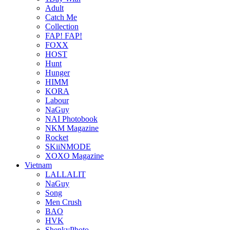
Adult
Catch Me
Collection
FAP! FAP!
FOXX
HOST
Hunt
Hunger
HIMM
KORA
Labour
NaGuy
NAI Photobook
NKM Magazine
Rocket
SKiiNMODE
XOXO Magazine
Vietnam
LALLALIT
NaGuy
Song
Men Crush
BAO
HVK
ShenkyPhoto