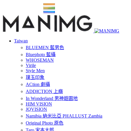
Taiwan
BLUEMEN 藍男色
Bluephoto 藍攝
WHOSEMAN
Virile
Style Men
璞玉印象
ACtion 劇攝
ADDICTION 上癮
In Wonderland 男神遊園地
HIM VISION
JQVISION
Namibia 納米比亞 PHALLUST Zambia
Original Photo 原色
Taro 宋本太郎