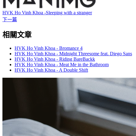
HVK Ho Vinh Khoa -Sleeping with a stranger
下一篇
相關文章
HVK Ho Vinh Khoa - Bromance 4
HVK Ho Vinh Khoa - Midnight Threesome feat. Diego Sans
HVK Ho Vinh Khoa - Riding BareBackk
HVK Ho Vinh Khoa - Meat Me in the Bathroom
HVK Ho Vinh Khoa - A Double Shift