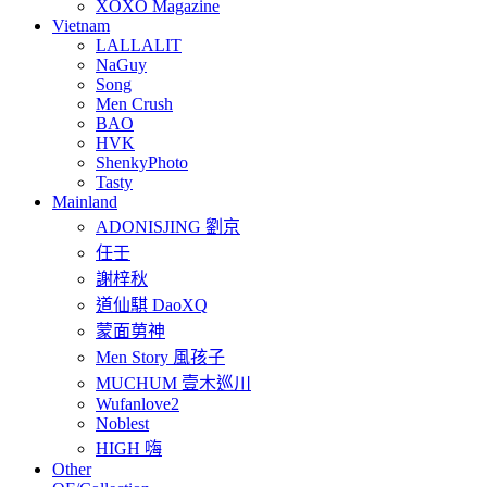
XOXO Magazine
Vietnam
LALLALIT
NaGuy
Song
Men Crush
BAO
HVK
ShenkyPhoto
Tasty
Mainland
ADONISJING 劉京
任壬
謝梓秋
道仙騏 DaoXQ
蒙面莮神
Men Story 風孩子
MUCHUM 壹木巡川
Wufanlove2
Noblest
HIGH 嗨
Other