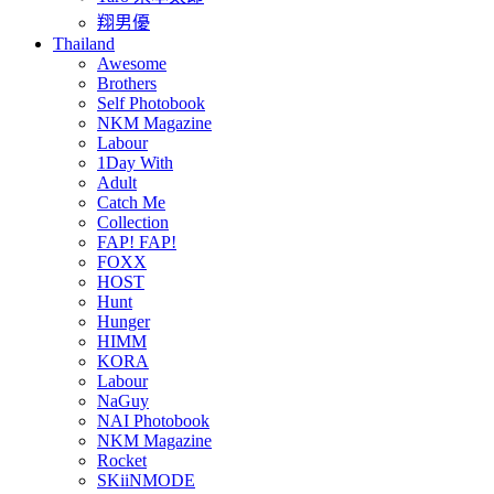
翔男優
Thailand
Awesome
Brothers
Self Photobook
NKM Magazine
Labour
1Day With
Adult
Catch Me
Collection
FAP! FAP!
FOXX
HOST
Hunt
Hunger
HIMM
KORA
Labour
NaGuy
NAI Photobook
NKM Magazine
Rocket
SKiiNMODE