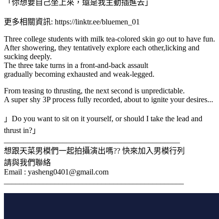
「你想要自己坐上來，還是我主動插進去」
更多相關資訊: https://linktr.ee/bluemen_01
Three college students with milk tea-colored skin go out to have fun.
After showering, they tentatively explore each other,licking and
sucking deeply.
The three take turns in a front-and-back assault
gradually becoming exhausted and weak-legged.
From teasing to thrusting, the next second is unpredictable.
A super shy 3P process fully recorded, about to ignite your desires...
」Do you want to sit on it yourself, or should I take the lead and
thrust in?」
_____________________________________________
想跟天菜男模們一起拍攝演出嗎?? 快來加入男模行列
請與我們聯絡
Email :
yasheng0401@gmail.com
______________________________________________