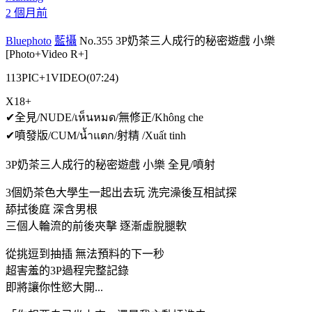
2 個月前
Bluephoto
藍攝
No.355 3P奶茶三人成行的秘密遊戲 小樂
[Photo+Video R+]
113PIC+1VIDEO(07:24)
X18+
✔全見/NUDE/เห็นหมด/無修正/Không che
✔噴發版/CUM/น้ำแตก/射精 /Xuất tinh
3P奶茶三人成行的秘密遊戲 小樂 全見/噴射
3個奶茶色大學生一起出去玩 洗完澡後互相試探
舔拭後庭 深含男根
三個人輪流的前後夾擊 逐漸虛脫腿軟
從挑逗到抽插 無法預料的下一秒
超害羞的3P過程完整記錄
即將讓你性慾大開...