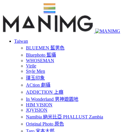
Taiwan
BLUEMEN 藍男色
Bluephoto 藍攝
WHOSEMAN
Virile
Style Men
璞玉印象
ACtion 劇攝
ADDICTION 上癮
In Wonderland 男神遊園地
HIM VISION
JQVISION
Namibia 納米比亞 PHALLUST Zambia
Original Photo 原色
Taro 宋本太郎