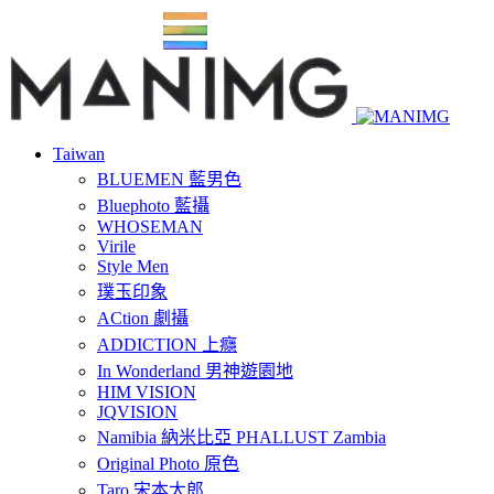
Taiwan
BLUEMEN 藍男色
Bluephoto 藍攝
WHOSEMAN
Virile
Style Men
璞玉印象
ACtion 劇攝
ADDICTION 上癮
In Wonderland 男神遊園地
HIM VISION
JQVISION
Namibia 納米比亞 PHALLUST Zambia
Original Photo 原色
Taro 宋本太郎