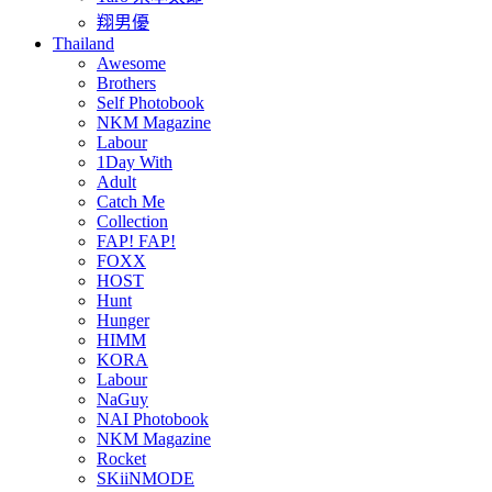
翔男優
Thailand
Awesome
Brothers
Self Photobook
NKM Magazine
Labour
1Day With
Adult
Catch Me
Collection
FAP! FAP!
FOXX
HOST
Hunt
Hunger
HIMM
KORA
Labour
NaGuy
NAI Photobook
NKM Magazine
Rocket
SKiiNMODE