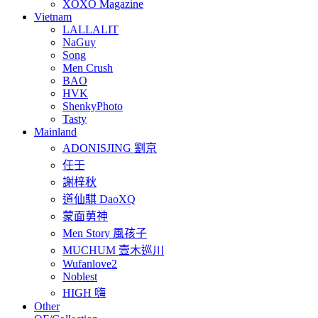
XOXO Magazine
Vietnam
LALLALIT
NaGuy
Song
Men Crush
BAO
HVK
ShenkyPhoto
Tasty
Mainland
ADONISJING 劉京
任壬
謝梓秋
道仙騏 DaoXQ
蒙面莮神
Men Story 風孩子
MUCHUM 壹木巡川
Wufanlove2
Noblest
HIGH 嗨
Other