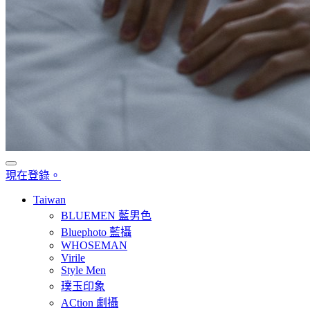
現在登錄。
Taiwan
BLUEMEN 藍男色
Bluephoto 藍攝
WHOSEMAN
Virile
Style Men
璞玉印象
ACtion 劇攝