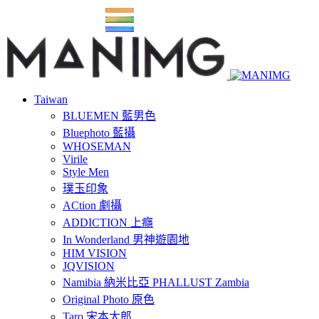
Taiwan
BLUEMEN 藍男色
Bluephoto 藍攝
WHOSEMAN
Virile
Style Men
璞玉印象
ACtion 劇攝
ADDICTION 上癮
In Wonderland 男神遊園地
HIM VISION
JQVISION
Namibia 納米比亞 PHALLUST Zambia
Original Photo 原色
Taro 宋本太郎