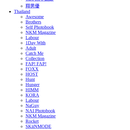
翔男優
Thailand
Awesome
Brothers
Self Photobook
NKM Magazine
Labour
1Day With
Adult
Catch Me
Collection
FAP! FAP!
FOXX
HOST
Hunt
Hunger
HIMM
KORA
Labour
NaGuy
NAI Photobook
NKM Magazine
Rocket
SKiiNMODE