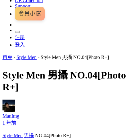
OF/Collection
Support
會員小窩
注册
登入
首頁
›
Style Men
›
Style Men 男攝 NO.04[Photo R+]
Style Men 男攝 NO.04[Photo
R+]
ManImg
1 年前
Style Men
男攝
NO.04[Photo R+]