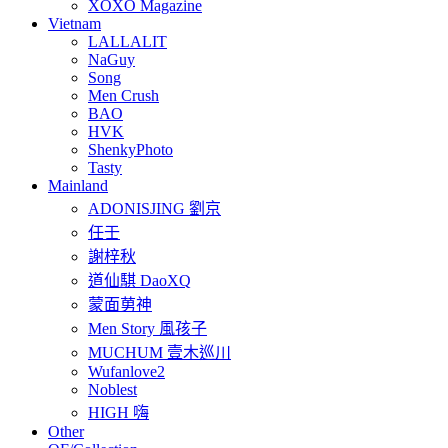
XOXO Magazine
Vietnam
LALLALIT
NaGuy
Song
Men Crush
BAO
HVK
ShenkyPhoto
Tasty
Mainland
ADONISJING 劉京
任壬
謝梓秋
道仙騏 DaoXQ
蒙面莮神
Men Story 風孩子
MUCHUM 壹木巡川
Wufanlove2
Noblest
HIGH 嗨
Other