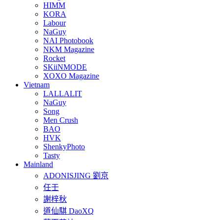
HIMM
KORA
Labour
NaGuy
NAI Photobook
NKM Magazine
Rocket
SKiiNMODE
XOXO Magazine
Vietnam
LALLALIT
NaGuy
Song
Men Crush
BAO
HVK
ShenkyPhoto
Tasty
Mainland
ADONISJING 劉京
任壬
謝梓秋
道仙騏 DaoXQ