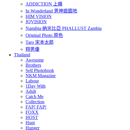
ADDICTION 上癮
In Wonderland 男神遊園地
HIM VISION
JQVISION
Namibia 納米比亞 PHALLUST Zambia
Original Photo 原色
Taro 宋本太郎
翔男優
Thailand
Awesome
Brothers
Self Photobook
NKM Magazine
Labour
1Day With
Adult
Catch Me
Collection
FAP! FAP!
FOXX
HOST
Hunt
Hunger