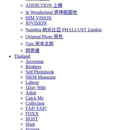
ADDICTION 上癮
In Wonderland 男神遊園地
HIM VISION
JQVISION
Namibia 納米比亞 PHALLUST Zambia
Original Photo 原色
Taro 宋本太郎
翔男優
Thailand
Awesome
Brothers
Self Photobook
NKM Magazine
Labour
1Day With
Adult
Catch Me
Collection
FAP! FAP!
FOXX
HOST
Hunt
Hunger