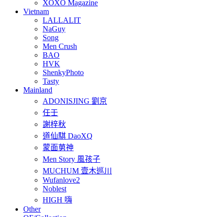
XOXO Magazine
Vietnam
LALLALIT
NaGuy
Song
Men Crush
BAO
HVK
ShenkyPhoto
Tasty
Mainland
ADONISJING 劉京
任壬
謝梓秋
道仙騏 DaoXQ
蒙面莮神
Men Story 風孩子
MUCHUM 壹木巡川
Wufanlove2
Noblest
HIGH 嗨
Other