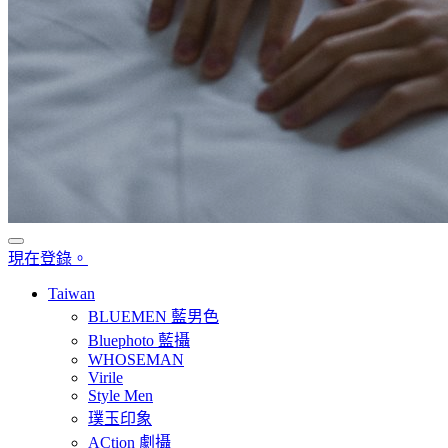
現在登錄。
Taiwan
BLUEMEN 藍男色
Bluephoto 藍攝
WHOSEMAN
Virile
Style Men
璞玉印象
ACtion 劇攝