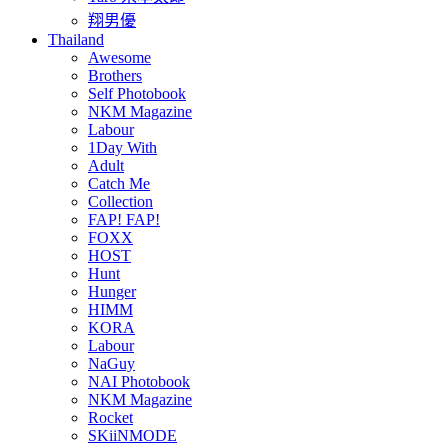
翔男優
Thailand
Awesome
Brothers
Self Photobook
NKM Magazine
Labour
1Day With
Adult
Catch Me
Collection
FAP! FAP!
FOXX
HOST
Hunt
Hunger
HIMM
KORA
Labour
NaGuy
NAI Photobook
NKM Magazine
Rocket
SKiiNMODE