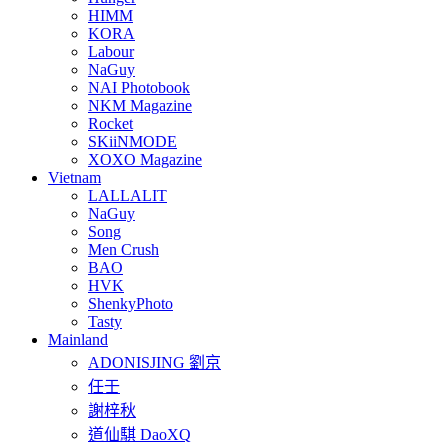
HIMM
KORA
Labour
NaGuy
NAI Photobook
NKM Magazine
Rocket
SKiiNMODE
XOXO Magazine
Vietnam
LALLALIT
NaGuy
Song
Men Crush
BAO
HVK
ShenkyPhoto
Tasty
Mainland
ADONISJING 劉京
任壬
謝梓秋
道仙騏 DaoXQ