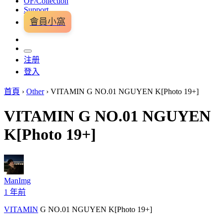
OF/Collection
Support
會員小窩
注册
登入
首頁
›
Other
›
VITAMIN G NO.01 NGUYEN K[Photo 19+]
VITAMIN G NO.01 NGUYEN
K[Photo 19+]
ManImg
1 年前
VITAMIN
G NO.01 NGUYEN K[Photo 19+]