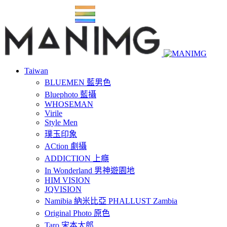
Taiwan
BLUEMEN 藍男色
Bluephoto 藍攝
WHOSEMAN
Virile
Style Men
璞玉印象
ACtion 劇攝
ADDICTION 上癮
In Wonderland 男神遊園地
HIM VISION
JQVISION
Namibia 納米比亞 PHALLUST Zambia
Original Photo 原色
Taro 宋本太郎