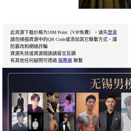
此资源下载价格为
10
M Point（VIP免費），请先
登录
請勿掃描資源中的QR Code或添加其它聯繫方式，謹
防篡改和網絡詐騙
資源失效或資源錯誤請留言反饋
有其他任何疑問可透過
服務單
聯繫