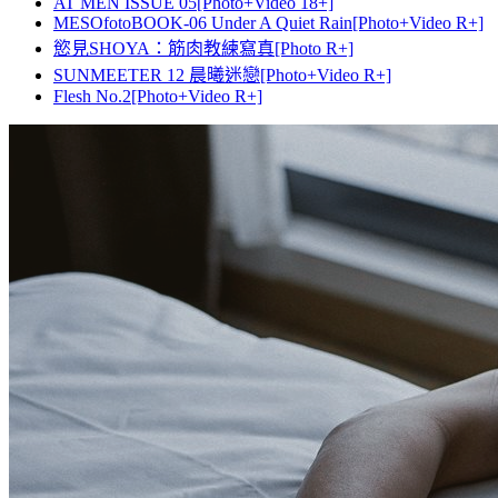
AT MEN ISSUE 05[Photo+Video 18+]
MESOfotoBOOK-06 Under A Quiet Rain[Photo+Video R+]
慾見SHOYA：筋肉教練寫真[Photo R+]
SUNMEETER 12 晨曦迷戀[Photo+Video R+]
Flesh No.2[Photo+Video R+]