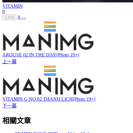
VITAMIN
0
0
1,012
AROUSE 02 IN THE DAY[Photo 19+]
上一篇
VITAMIN G NO.02 THANH LICH[Photo 19+]
下一篇
相關文章