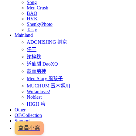
Song
Men Crush
BAO
HVK
ShenkyPhoto
Tasty
Mainland
ADONISJING 劉京
任壬
謝梓秋
道仙騏 DaoXQ
蒙面莮神
Men Story 風孩子
MUCHUM 壹木巡川
Wufanlove2
Noblest
HIGH 嗨
Other
OF/Collection
Support
會員小窩