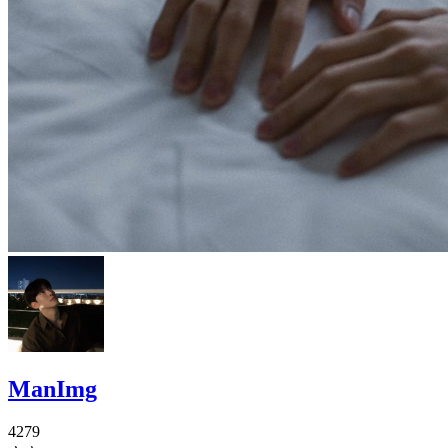
ManImg
4279