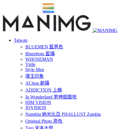
Taiwan
BLUEMEN 藍男色
Bluephoto 藍攝
WHOSEMAN
Virile
Style Men
璞玉印象
ACtion 劇攝
ADDICTION 上癮
In Wonderland 男神遊園地
HIM VISION
JQVISION
Namibia 納米比亞 PHALLUST Zambia
Original Photo 原色
Taro 宋本太郎