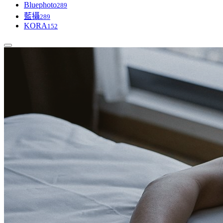
Bluephoto
289
藍攝
289
KORA
152