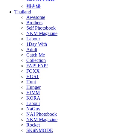
翔男優
Thailand
Awesome
Brothers
Self Photobook
NKM Magazine
Labour
1Day With
Adult
Catch Me
Collection
FAP! FAP!
FOXX
HOST
Hunt
Hunger
HIMM
KORA
Labour
NaGuy
NAI Photobook
NKM Magazine
Rocket
SKiiNMODE