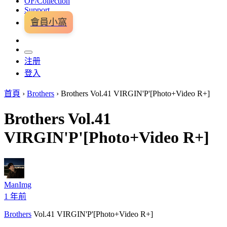
OF/Collection
Support
會員小窩
注册
登入
首頁
›
Brothers
›
Brothers Vol.41 VIRGIN'P'[Photo+Video R+]
Brothers Vol.41
VIRGIN'P'[Photo+Video R+]
ManImg
1 年前
Brothers
Vol.41 VIRGIN'P'[Photo+Video R+]