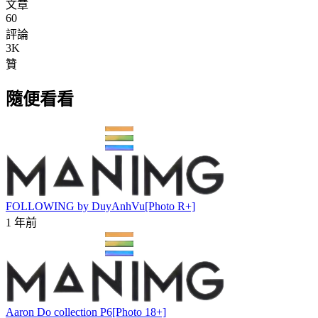
文章
60
評論
3K
贊
隨便看看
FOLLOWING by DuyAnhVu[Photo R+]
1 年前
Aaron Do collection P6[Photo 18+]