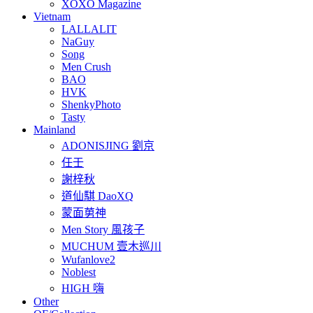
XOXO Magazine
Vietnam
LALLALIT
NaGuy
Song
Men Crush
BAO
HVK
ShenkyPhoto
Tasty
Mainland
ADONISJING 劉京
任壬
謝梓秋
道仙騏 DaoXQ
蒙面莮神
Men Story 風孩子
MUCHUM 壹木巡川
Wufanlove2
Noblest
HIGH 嗨
Other