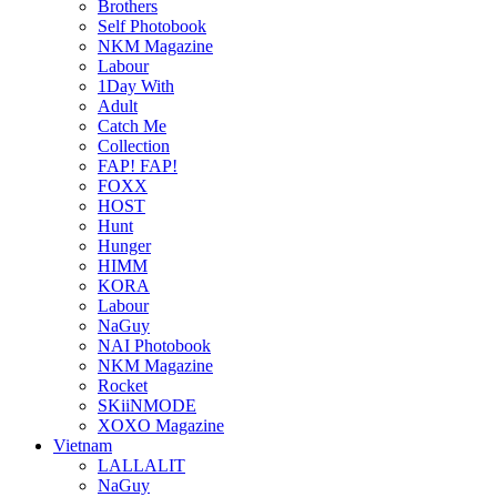
Brothers
Self Photobook
NKM Magazine
Labour
1Day With
Adult
Catch Me
Collection
FAP! FAP!
FOXX
HOST
Hunt
Hunger
HIMM
KORA
Labour
NaGuy
NAI Photobook
NKM Magazine
Rocket
SKiiNMODE
XOXO Magazine
Vietnam
LALLALIT
NaGuy