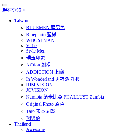
現在登錄。
Taiwan
BLUEMEN 藍男色
Bluephoto 藍攝
WHOSEMAN
Virile
Style Men
璞玉印象
ACtion 劇攝
ADDICTION 上癮
In Wonderland 男神遊園地
HIM VISION
JQVISION
Namibia 納米比亞 PHALLUST Zambia
Original Photo 原色
Taro 宋本太郎
翔男優
Thailand
Awesome